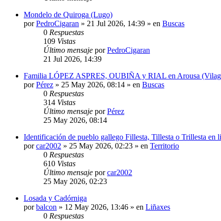
Mondelo de Quiroga (Lugo)
por
PedroCigaran
»
21 Jul 2026, 14:39
» en
Buscas
0
Respuestas
109
Vistas
Último mensaje
por
PedroCigaran
21 Jul 2026, 14:39
Familia LÓPEZ ASPRES, OUBIÑA y RIAL en Arousa (Vilagarcí
por
Pérez
»
25 May 2026, 08:14
» en
Buscas
0
Respuestas
314
Vistas
Último mensaje
por
Pérez
25 May 2026, 08:14
Identificación de pueblo gallego Fillesta, Tillesta o Trillesta en
por
car2002
»
25 May 2026, 02:23
» en
Territorio
0
Respuestas
610
Vistas
Último mensaje
por
car2002
25 May 2026, 02:23
Losada y Cadórniga
por
balcon
»
12 May 2026, 13:46
» en
Liñaxes
0
Respuestas