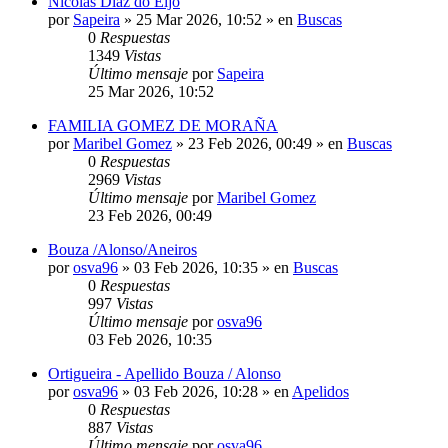
Nicolás Díaz do Eijo
por
Sapeira
»
25 Mar 2026, 10:52
» en
Buscas
0
Respuestas
1349
Vistas
Último mensaje
por
Sapeira
25 Mar 2026, 10:52
FAMILIA GOMEZ DE MORAÑA
por
Maribel Gomez
»
23 Feb 2026, 00:49
» en
Buscas
0
Respuestas
2969
Vistas
Último mensaje
por
Maribel Gomez
23 Feb 2026, 00:49
Bouza /Alonso/Aneiros
por
osva96
»
03 Feb 2026, 10:35
» en
Buscas
0
Respuestas
997
Vistas
Último mensaje
por
osva96
03 Feb 2026, 10:35
Ortigueira - Apellido Bouza / Alonso
por
osva96
»
03 Feb 2026, 10:28
» en
Apelidos
0
Respuestas
887
Vistas
Último mensaje
por
osva96