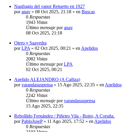
Naufragio del vapor Retuerto en 1927
por
anav
»
08 Oct 2025, 21:18
» en
Buscas
0
Respuestas
1943
Vistas
Último mensaje
por
anav
08 Oct 2025, 21:18
Otero y Saavedra
por
LPA
»
02 Oct 2025, 00:21
» en
Apelidos
0
Respuestas
2082
Vistas
Último mensaje
por
LPA
02 Oct 2025, 00:21
Apelido ALEJANDRO (A Cañiza)
por
varandasuspensa
»
15 Ago 2025, 22:35
» en
Apelidos
0
Respuestas
2242
Vistas
Último mensaje
por
varandasuspensa
15 Ago 2025, 22:35
Rebollido Fernández / Piñeiro Vila - Boiro, A Coruña.
por
PabloJoseP
»
11 Ago 2025, 17:52
» en
Apelidos
0
Respuestas
2103
Vistas