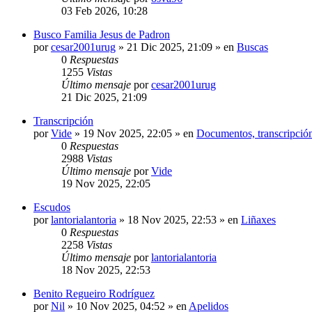
03 Feb 2026, 10:28
Busco Familia Jesus de Padron
por
cesar2001urug
»
21 Dic 2025, 21:09
» en
Buscas
0
Respuestas
1255
Vistas
Último mensaje
por
cesar2001urug
21 Dic 2025, 21:09
Transcripción
por
Vide
»
19 Nov 2025, 22:05
» en
Documentos, transcripción
0
Respuestas
2988
Vistas
Último mensaje
por
Vide
19 Nov 2025, 22:05
Escudos
por
lantorialantoria
»
18 Nov 2025, 22:53
» en
Liñaxes
0
Respuestas
2258
Vistas
Último mensaje
por
lantorialantoria
18 Nov 2025, 22:53
Benito Regueiro Rodríguez
por
Nil
»
10 Nov 2025, 04:52
» en
Apelidos