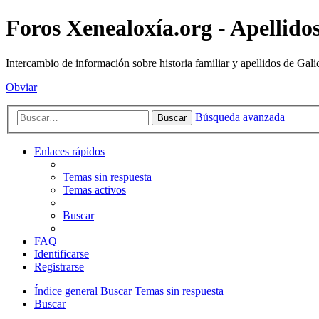
Foros Xenealoxía.org - Apellidos
Intercambio de información sobre historia familiar y apellidos de Gali
Obviar
Búsqueda avanzada
Buscar
Enlaces rápidos
Temas sin respuesta
Temas activos
Buscar
FAQ
Identificarse
Registrarse
Índice general
Buscar
Temas sin respuesta
Buscar