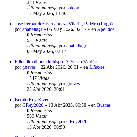
343
Vistas
Último mensaje
por
balcon
12 May 2026, 13:46
Jose Fernandez Fernandez- Vilarin, Baleira (Lugo)
por
anabellagr
»
05 May 2026, 02:17
» en
Apelidos
0
Respuestas
581
Vistas
Último mensaje
por
anabellagr
05 May 2026, 02:17
Fillos ilexítimos do bispo D. Vasco Mariño
por
gneves
»
22 Abr 2026, 20:01
» en
Liñaxes
0
Respuestas
1547
Vistas
Último mensaje
por
gneves
22 Abr 2026, 20:01
Benito Rey Rivera
por
CRey2020
»
13 Abr 2026, 00:58
» en
Buscas
0
Respuestas
560
Vistas
Último mensaje
por
CRey2020
13 Abr 2026, 00:58