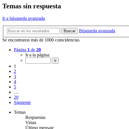
Temas sin respuesta
Ir a búsqueda avanzada
Búsqueda avanzada
Buscar
Se encontraron más de 1000 coincidencias
Página
1
de
20
Ir a la página:
1
2
3
4
5
…
20
Siguiente
Temas
Respuestas
Vistas
Último mensaje