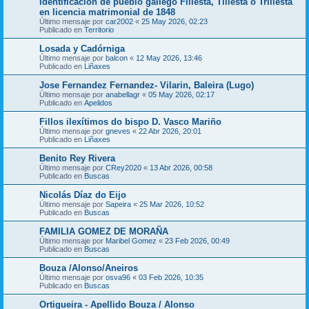
Identificación de pueblo gallego Fillesta, Tillesta o Trillesta
en licencia matrimonial de 1848
Último mensaje por
car2002
«
25 May 2026, 02:23
Publicado en
Territorio
Losada y Cadórniga
Último mensaje por
balcon
«
12 May 2026, 13:46
Publicado en
Liñaxes
Jose Fernandez Fernandez- Vilarin, Baleira (Lugo)
Último mensaje por
anabellagr
«
05 May 2026, 02:17
Publicado en
Apelidos
Fillos ilexítimos do bispo D. Vasco Mariño
Último mensaje por
gneves
«
22 Abr 2026, 20:01
Publicado en
Liñaxes
Benito Rey Rivera
Último mensaje por
CRey2020
«
13 Abr 2026, 00:58
Publicado en
Buscas
Nicolás Díaz do Eijo
Último mensaje por
Sapeira
«
25 Mar 2026, 10:52
Publicado en
Buscas
FAMILIA GOMEZ DE MORAÑA
Último mensaje por
Maribel Gomez
«
23 Feb 2026, 00:49
Publicado en
Buscas
Bouza /Alonso/Aneiros
Último mensaje por
osva96
«
03 Feb 2026, 10:35
Publicado en
Buscas
Ortigueira - Apellido Bouza / Alonso