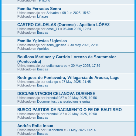
Publicado en
Territorio
Familia Ferradas Senra
Último mensaje por
Sebadm
«
09 Jun 2025, 15:52
Publicado en
Liñaxes
CASTRO CALDELAS (Ourense) - Apellido LÓPEZ
Último mensaje por
cesc_71
«
06 Jun 2025, 12:54
Publicado en
Buscas
Familia Yglesias / Iglesias
Último mensaje por
seba_iglesias
«
30 May 2025, 22:10
Publicado en
Apelidos
Boullosa Martinez y Garrido Lorenzo de Soutomaior
(Pontevedra)
Último mensaje por
sofiamtavares
«
30 May 2025, 17:39
Publicado en
Buscas
Rodriguez de Pontevedra, Villagarcia de Arousa, Lage
Último mensaje por
solange
«
27 May 2025, 21:45
Publicado en
Buscas
DOCUMENTACION CELANOVA OURENSE
Último mensaje por
brenda1987
«
22 May 2025, 19:56
Publicado en
Documentos, transcripcións e guías
BUSCO PARTIDS DE NACIMIENTO O FE DE BAUTISMO
Último mensaje por
brenda1987
«
22 May 2025, 19:50
Publicado en
Buscas
Andrés Rolle Insua
Último mensaje por
Elizabethrd
«
21 May 2025, 06:14
Publicado en
Buscas