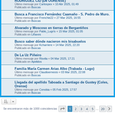
RODRIGUEZ CID (De OURENSE)
Último mensaje por
Carlospex
«
10 Abr 2025, 01:49
Publicado en
Buscas
Busca a Francisco Fernández Caamaño - S. Pedro de Muro.
Último mensaje por
Frenchie22
«
27 Mar 2025, 16:55
Publicado en
Buscas
Alvarado y Moscoso en tierras de Bergantiños
Último mensaje por
Pablo_Lugrís
«
15 Mar 2025, 01:05
Publicado en
Liñaxes
Busco saber dónde nacieron mis bisabuelos
Último mensaje por
Kcharriere
«
14 Mar 2025, 22:20
Publicado en
Buscas
De La Uz Piñeiro
Último mensaje por
Riselia
«
04 Mar 2025, 17:21
Publicado en
Apelidos
Familia María Carmen Arias Albo (Trabada - Lugo)
Último mensaje por
Claudioernesto
«
03 Mar 2025, 22:08
Publicado en
Buscas
Llegada del apellido Taboada a Santiago de Gustey (Coles,
Orense)
Último mensaje por
Cenobia
«
05 Feb 2025, 17:57
Publicado en
Buscas
Página
1
de
20
1
2
3
4
5
20
S
Se encontraron más de 1000 coincidencias
…