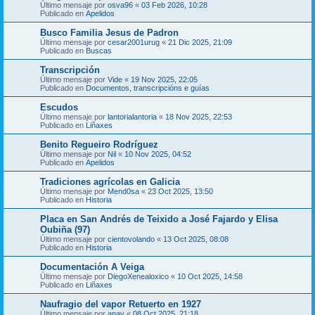
Último mensaje por
osva96
«
03 Feb 2026, 10:28
Publicado en
Apelidos
Busco Familia Jesus de Padron
Último mensaje por
cesar2001urug
«
21 Dic 2025, 21:09
Publicado en
Buscas
Transcripción
Último mensaje por
Vide
«
19 Nov 2025, 22:05
Publicado en
Documentos, transcripcións e guías
Escudos
Último mensaje por
lantorialantoria
«
18 Nov 2025, 22:53
Publicado en
Liñaxes
Benito Regueiro Rodríguez
Último mensaje por
Nil
«
10 Nov 2025, 04:52
Publicado en
Apelidos
Tradiciones agrícolas en Galicia
Último mensaje por
Mend0sa
«
23 Oct 2025, 13:50
Publicado en
Historia
Placa en San Andrés de Teixido a José Fajardo y Elisa
Oubiña (97)
Último mensaje por
cientovolando
«
13 Oct 2025, 08:08
Publicado en
Historia
Documentación A Veiga
Último mensaje por
DiegoXenealoxico
«
10 Oct 2025, 14:58
Publicado en
Liñaxes
Naufragio del vapor Retuerto en 1927
Último mensaje por
anav
«
08 Oct 2025, 21:18