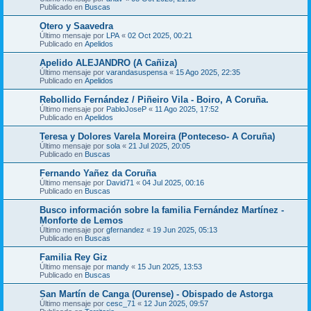
Publicado en
Buscas
Otero y Saavedra
Último mensaje por
LPA
«
02 Oct 2025, 00:21
Publicado en
Apelidos
Apelido ALEJANDRO (A Cañiza)
Último mensaje por
varandasuspensa
«
15 Ago 2025, 22:35
Publicado en
Apelidos
Rebollido Fernández / Piñeiro Vila - Boiro, A Coruña.
Último mensaje por
PabloJoseP
«
11 Ago 2025, 17:52
Publicado en
Apelidos
Teresa y Dolores Varela Moreira (Ponteceso- A Coruña)
Último mensaje por
sola
«
21 Jul 2025, 20:05
Publicado en
Buscas
Fernando Yañez da Coruña
Último mensaje por
David71
«
04 Jul 2025, 00:16
Publicado en
Buscas
Busco información sobre la familia Fernández Martínez -
Monforte de Lemos
Último mensaje por
gfernandez
«
19 Jun 2025, 05:13
Publicado en
Buscas
Familia Rey Giz
Último mensaje por
mandy
«
15 Jun 2025, 13:53
Publicado en
Buscas
San Martín de Canga (Ourense) - Obispado de Astorga
Último mensaje por
cesc_71
«
12 Jun 2025, 09:57