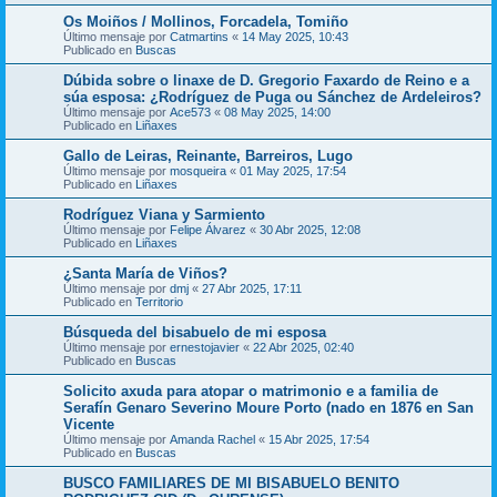
Os Moiños / Mollinos, Forcadela, Tomiño
Último mensaje por
Catmartins
«
14 May 2025, 10:43
Publicado en
Buscas
Dúbida sobre o linaxe de D. Gregorio Faxardo de Reino e a
súa esposa: ¿Rodríguez de Puga ou Sánchez de Ardeleiros?
Último mensaje por
Ace573
«
08 May 2025, 14:00
Publicado en
Liñaxes
Gallo de Leiras, Reinante, Barreiros, Lugo
Último mensaje por
mosqueira
«
01 May 2025, 17:54
Publicado en
Liñaxes
Rodríguez Viana y Sarmiento
Último mensaje por
Felipe Álvarez
«
30 Abr 2025, 12:08
Publicado en
Liñaxes
¿Santa María de Viños?
Último mensaje por
dmj
«
27 Abr 2025, 17:11
Publicado en
Territorio
Búsqueda del bisabuelo de mi esposa
Último mensaje por
ernestojavier
«
22 Abr 2025, 02:40
Publicado en
Buscas
Solicito axuda para atopar o matrimonio e a familia de
Serafín Genaro Severino Moure Porto (nado en 1876 en San
Vicente
Último mensaje por
Amanda Rachel
«
15 Abr 2025, 17:54
Publicado en
Buscas
BUSCO FAMILIARES DE MI BISABUELO BENITO