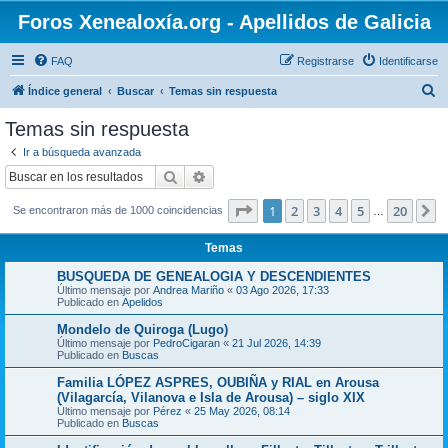
Foros Xenealoxía.org - Apellidos de Galicia
FAQ
Registrarse
Identificarse
B
Índice general
Buscar
Temas sin respuesta
u
Temas sin respuesta
s
Ir a búsqueda avanzada
c
Buscar
Búsqueda avanzada
a
Página
1
de
20
1
2
3
4
5
20
S
Se encontraron más de 1000 coincidencias
r
…
Temas
BUSQUEDA DE GENEALOGIA Y DESCENDIENTES
Último mensaje por
Andrea Mariño
«
03 Ago 2026, 17:33
Publicado en
Apelidos
Mondelo de Quiroga (Lugo)
Último mensaje por
PedroCigaran
«
21 Jul 2026, 14:39
Publicado en
Buscas
Familia LÓPEZ ASPRES, OUBIÑA y RIAL en Arousa
(Vilagarcía, Vilanova e Isla de Arousa) – siglo XIX
Último mensaje por
Pérez
«
25 May 2026, 08:14
Publicado en
Buscas