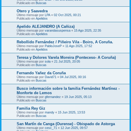
Publicado en
Buscas
Otero y Saavedra
Último mensaje por
LPA
«
02 Oct 2025, 00:21
Publicado en
Apelidos
Apelido ALEJANDRO (A Cañiza)
Último mensaje por
varandasuspensa
«
15 Ago 2025, 22:35
Publicado en
Apelidos
Rebollido Fernández / Piñeiro Vila - Boiro, A Coruña.
Último mensaje por
PabloJoseP
«
11 Ago 2025, 17:52
Publicado en
Apelidos
Teresa y Dolores Varela Moreira (Ponteceso- A Coruña)
Último mensaje por
sola
«
21 Jul 2025, 20:05
Publicado en
Buscas
Fernando Yañez da Coruña
Último mensaje por
David71
«
04 Jul 2025, 00:16
Publicado en
Buscas
Busco información sobre la familia Fernández Martínez -
Monforte de Lemos
Último mensaje por
gfernandez
«
19 Jun 2025, 05:13
Publicado en
Buscas
Familia Rey Giz
Último mensaje por
mandy
«
15 Jun 2025, 13:53
Publicado en
Buscas
San Martín de Canga (Ourense) - Obispado de Astorga
Último mensaje por
cesc_71
«
12 Jun 2025, 09:57