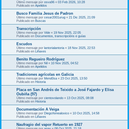
Último mensaje por
osva96
«
03 Feb 2026, 10:28
Publicado en
Apelidos
Busco Familia Jesus de Padron
Último mensaje por
cesar2001urug
«
21 Dic 2025, 21:09
Publicado en
Buscas
Transcripción
Último mensaje por
Vide
«
19 Nov 2025, 22:05
Publicado en
Documentos, transcripcións e guías
Escudos
Último mensaje por
lantorialantoria
«
18 Nov 2025, 22:53
Publicado en
Liñaxes
Benito Regueiro Rodríguez
Último mensaje por
Nil
«
10 Nov 2025, 04:52
Publicado en
Apelidos
Tradiciones agrícolas en Galicia
Último mensaje por
Mend0sa
«
23 Oct 2025, 13:50
Publicado en
Historia
Placa en San Andrés de Teixido a José Fajardo y Elisa
Oubiña (97)
Último mensaje por
cientovolando
«
13 Oct 2025, 08:08
Publicado en
Historia
Documentación A Veiga
Último mensaje por
DiegoXenealoxico
«
10 Oct 2025, 14:58
Publicado en
Liñaxes
Naufragio del vapor Retuerto en 1927
Último mensaje por
anav
«
08 Oct 2025, 21:18