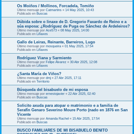
Os Moiños / Mollinos, Forcadela, Tomiño
Último mensaje por
Catmartins
«
14 May 2025, 10:43
Publicado en
Buscas
Dúbida sobre o linaxe de D. Gregorio Faxardo de Reino e a
súa esposa: ¿Rodríguez de Puga ou Sánchez de Ardeleiros?
Último mensaje por
Ace573
«
08 May 2025, 14:00
Publicado en
Liñaxes
Gallo de Leiras, Reinante, Barreiros, Lugo
Último mensaje por
mosqueira
«
01 May 2025, 17:54
Publicado en
Liñaxes
Rodríguez Viana y Sarmiento
Último mensaje por
Felipe Álvarez
«
30 Abr 2025, 12:08
Publicado en
Liñaxes
¿Santa María de Viños?
Último mensaje por
dmj
«
27 Abr 2025, 17:11
Publicado en
Territorio
Búsqueda del bisabuelo de mi esposa
Último mensaje por
ernestojavier
«
22 Abr 2025, 02:40
Publicado en
Buscas
Solicito axuda para atopar o matrimonio e a familia de
Serafín Genaro Severino Moure Porto (nado en 1876 en San
Vicente
Último mensaje por
Amanda Rachel
«
15 Abr 2025, 17:54
Publicado en
Buscas
BUSCO FAMILIARES DE MI BISABUELO BENITO