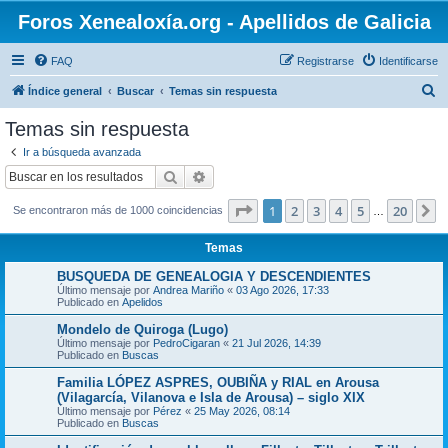
Foros Xenealoxía.org - Apellidos de Galicia
FAQ
Registrarse
Identificarse
B
Índice general
Buscar
Temas sin respuesta
u
Temas sin respuesta
s
Ir a búsqueda avanzada
c
Buscar
Búsqueda avanzada
a
Página
1
de
20
1
2
3
4
5
20
S
Se encontraron más de 1000 coincidencias
r
…
Temas
BUSQUEDA DE GENEALOGIA Y DESCENDIENTES
Último mensaje por
Andrea Mariño
«
03 Ago 2026, 17:33
Publicado en
Apelidos
Mondelo de Quiroga (Lugo)
Último mensaje por
PedroCigaran
«
21 Jul 2026, 14:39
Publicado en
Buscas
Familia LÓPEZ ASPRES, OUBIÑA y RIAL en Arousa
(Vilagarcía, Vilanova e Isla de Arousa) – siglo XIX
Último mensaje por
Pérez
«
25 May 2026, 08:14
Publicado en
Buscas