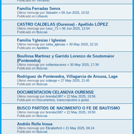
Publicado en
Territorio
Familia Ferradas Senra
Último mensaje por
Sebadm
«
09 Jun 2025, 15:52
Publicado en
Liñaxes
CASTRO CALDELAS (Ourense) - Apellido LÓPEZ
Último mensaje por
cesc_71
«
06 Jun 2025, 12:54
Publicado en
Buscas
Familia Yglesias / Iglesias
Último mensaje por
seba_iglesias
«
30 May 2025, 22:10
Publicado en
Apelidos
Boullosa Martinez y Garrido Lorenzo de Soutomaior
(Pontevedra)
Último mensaje por
sofiamtavares
«
30 May 2025, 17:39
Publicado en
Buscas
Rodriguez de Pontevedra, Villagarcia de Arousa, Lage
Último mensaje por
solange
«
27 May 2025, 21:45
Publicado en
Buscas
DOCUMENTACION CELANOVA OURENSE
Último mensaje por
brenda1987
«
22 May 2025, 19:56
Publicado en
Documentos, transcripcións e guías
BUSCO PARTIDS DE NACIMIENTO O FE DE BAUTISMO
Último mensaje por
brenda1987
«
22 May 2025, 19:50
Publicado en
Buscas
Andrés Rolle Insua
Último mensaje por
Elizabethrd
«
21 May 2025, 06:14
Publicado en
Buscas