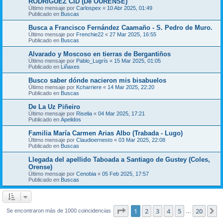
RODRIGUEZ CID (De OURENSE)
Último mensaje por
Carlospex
«
10 Abr 2025, 01:49
Publicado en
Buscas
Busca a Francisco Fernández Caamaño - S. Pedro de Muro.
Último mensaje por
Frenchie22
«
27 Mar 2025, 16:55
Publicado en
Buscas
Alvarado y Moscoso en tierras de Bergantiños
Último mensaje por
Pablo_Lugrís
«
15 Mar 2025, 01:05
Publicado en
Liñaxes
Busco saber dónde nacieron mis bisabuelos
Último mensaje por
Kcharriere
«
14 Mar 2025, 22:20
Publicado en
Buscas
De La Uz Piñeiro
Último mensaje por
Riselia
«
04 Mar 2025, 17:21
Publicado en
Apelidos
Familia María Carmen Arias Albo (Trabada - Lugo)
Último mensaje por
Claudioernesto
«
03 Mar 2025, 22:08
Publicado en
Buscas
Llegada del apellido Taboada a Santiago de Gustey (Coles,
Orense)
Último mensaje por
Cenobia
«
05 Feb 2025, 17:57
Publicado en
Buscas
Página
1
de
20
1
2
3
4
5
20
S
Se encontraron más de 1000 coincidencias
…