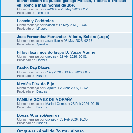
Identificación de pueblo gallego Fillesta, Tillesta o Trillesta
en licencia matrimonial de 1848
Último mensaje por
car2002
«
25 May 2026, 02:23
Publicado en
Territorio
Losada y Cadórniga
Último mensaje por
balcon
«
12 May 2026, 13:46
Publicado en
Liñaxes
Jose Fernandez Fernandez- Vilarin, Baleira (Lugo)
Último mensaje por
anabellagr
«
05 May 2026, 02:17
Publicado en
Apelidos
Fillos ilexítimos do bispo D. Vasco Mariño
Último mensaje por
gneves
«
22 Abr 2026, 20:01
Publicado en
Liñaxes
Benito Rey Rivera
Último mensaje por
CRey2020
«
13 Abr 2026, 00:58
Publicado en
Buscas
Nicolás Díaz do Eijo
Último mensaje por
Sapeira
«
25 Mar 2026, 10:52
Publicado en
Buscas
FAMILIA GOMEZ DE MORAÑA
Último mensaje por
Maribel Gomez
«
23 Feb 2026, 00:49
Publicado en
Buscas
Bouza /Alonso/Aneiros
Último mensaje por
osva96
«
03 Feb 2026, 10:35
Publicado en
Buscas
Ortigueira - Apellido Bouza / Alonso