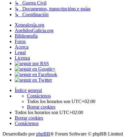
↳ Guerra Civil
↳ Documentos, transcripcións e guías
↳ Coordinación
Xenealoxía.org
ApelidosGalicia.org
Bibliografía
Foros
Acerca
Legal
Licenza
Índice general
Contáctenos
Todos los horarios son
UTC+02:00
Borrar cookies
Todos los horarios son
UTC+02:00
Borrar cookies
Contáctenos
Desarrollado por
phpBB
® Forum Software © phpBB Limited