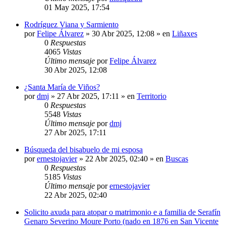
01 May 2025, 17:54
Rodríguez Viana y Sarmiento
por
Felipe Álvarez
»
30 Abr 2025, 12:08
» en
Liñaxes
0
Respuestas
4065
Vistas
Último mensaje
por
Felipe Álvarez
30 Abr 2025, 12:08
¿Santa María de Viños?
por
dmj
»
27 Abr 2025, 17:11
» en
Territorio
0
Respuestas
5548
Vistas
Último mensaje
por
dmj
27 Abr 2025, 17:11
Búsqueda del bisabuelo de mi esposa
por
ernestojavier
»
22 Abr 2025, 02:40
» en
Buscas
0
Respuestas
5185
Vistas
Último mensaje
por
ernestojavier
22 Abr 2025, 02:40
Solicito axuda para atopar o matrimonio e a familia de Serafín
Genaro Severino Moure Porto (nado en 1876 en San Vicente