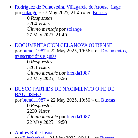
Rodriguez de Pontevedra, Villagarcia de Arousa, Lage
por
solange
»
27 May 2025, 21:45
» en
Buscas
0
Respuestas
2204
Vistas
Último mensaje
por
solange
27 May 2025, 21:45
DOCUMENTACION CELANOVA OURENSE
por
brenda1987
»
22 May 2025, 19:56
» en
Documentos,
transcripcións e guías
0
Respuestas
3203
Vistas
Último mensaje
por
brenda1987
22 May 2025, 19:56
BUSCO PARTIDS DE NACIMIENTO O FE DE
BAUTISMO
por
brenda1987
»
22 May 2025, 19:50
» en
Buscas
0
Respuestas
2230
Vistas
Último mensaje
por
brenda1987
22 May 2025, 19:50
Andrés Rolle Insua