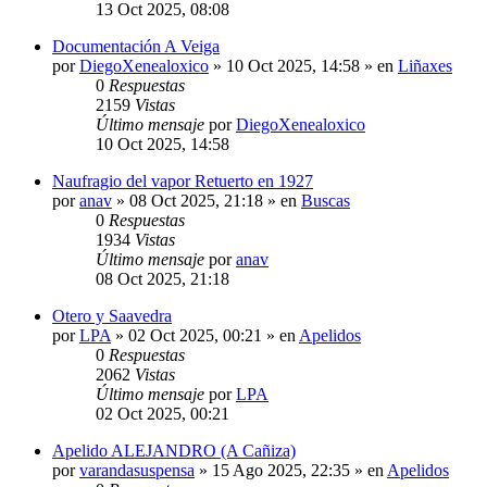
13 Oct 2025, 08:08
Documentación A Veiga
por
DiegoXenealoxico
»
10 Oct 2025, 14:58
» en
Liñaxes
0
Respuestas
2159
Vistas
Último mensaje
por
DiegoXenealoxico
10 Oct 2025, 14:58
Naufragio del vapor Retuerto en 1927
por
anav
»
08 Oct 2025, 21:18
» en
Buscas
0
Respuestas
1934
Vistas
Último mensaje
por
anav
08 Oct 2025, 21:18
Otero y Saavedra
por
LPA
»
02 Oct 2025, 00:21
» en
Apelidos
0
Respuestas
2062
Vistas
Último mensaje
por
LPA
02 Oct 2025, 00:21
Apelido ALEJANDRO (A Cañiza)
por
varandasuspensa
»
15 Ago 2025, 22:35
» en
Apelidos