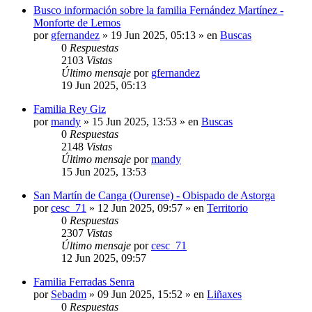
Busco información sobre la familia Fernández Martínez -
Monforte de Lemos
por
gfernandez
»
19 Jun 2025, 05:13
» en
Buscas
0
Respuestas
2103
Vistas
Último mensaje
por
gfernandez
19 Jun 2025, 05:13
Familia Rey Giz
por
mandy
»
15 Jun 2025, 13:53
» en
Buscas
0
Respuestas
2148
Vistas
Último mensaje
por
mandy
15 Jun 2025, 13:53
San Martín de Canga (Ourense) - Obispado de Astorga
por
cesc_71
»
12 Jun 2025, 09:57
» en
Territorio
0
Respuestas
2307
Vistas
Último mensaje
por
cesc_71
12 Jun 2025, 09:57
Familia Ferradas Senra
por
Sebadm
»
09 Jun 2025, 15:52
» en
Liñaxes
0
Respuestas