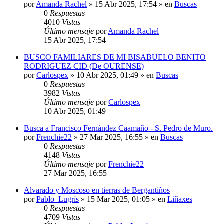
por
Amanda Rachel
»
15 Abr 2025, 17:54
» en
Buscas
0
Respuestas
4010
Vistas
Último mensaje
por
Amanda Rachel
15 Abr 2025, 17:54
BUSCO FAMILIARES DE MI BISABUELO BENITO
RODRIGUEZ CID (De OURENSE)
por
Carlospex
»
10 Abr 2025, 01:49
» en
Buscas
0
Respuestas
3982
Vistas
Último mensaje
por
Carlospex
10 Abr 2025, 01:49
Busca a Francisco Fernández Caamaño - S. Pedro de Muro.
por
Frenchie22
»
27 Mar 2025, 16:55
» en
Buscas
0
Respuestas
4148
Vistas
Último mensaje
por
Frenchie22
27 Mar 2025, 16:55
Alvarado y Moscoso en tierras de Bergantiños
por
Pablo_Lugrís
»
15 Mar 2025, 01:05
» en
Liñaxes
0
Respuestas
4709
Vistas