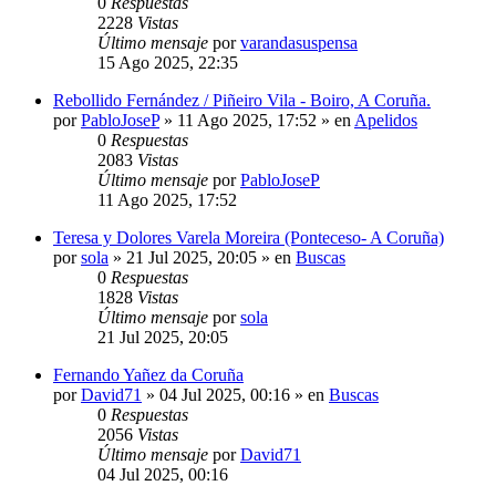
0
Respuestas
2228
Vistas
Último mensaje
por
varandasuspensa
15 Ago 2025, 22:35
Rebollido Fernández / Piñeiro Vila - Boiro, A Coruña.
por
PabloJoseP
»
11 Ago 2025, 17:52
» en
Apelidos
0
Respuestas
2083
Vistas
Último mensaje
por
PabloJoseP
11 Ago 2025, 17:52
Teresa y Dolores Varela Moreira (Ponteceso- A Coruña)
por
sola
»
21 Jul 2025, 20:05
» en
Buscas
0
Respuestas
1828
Vistas
Último mensaje
por
sola
21 Jul 2025, 20:05
Fernando Yañez da Coruña
por
David71
»
04 Jul 2025, 00:16
» en
Buscas
0
Respuestas
2056
Vistas
Último mensaje
por
David71
04 Jul 2025, 00:16