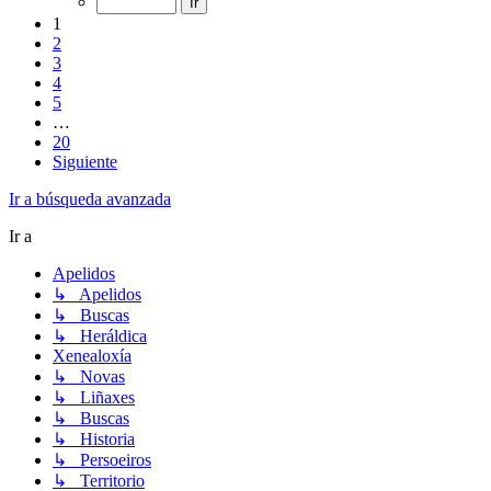
1
2
3
4
5
…
20
Siguiente
Ir a búsqueda avanzada
Ir a
Apelidos
↳ Apelidos
↳ Buscas
↳ Heráldica
Xenealoxía
↳ Novas
↳ Liñaxes
↳ Buscas
↳ Historia
↳ Persoeiros
↳ Territorio