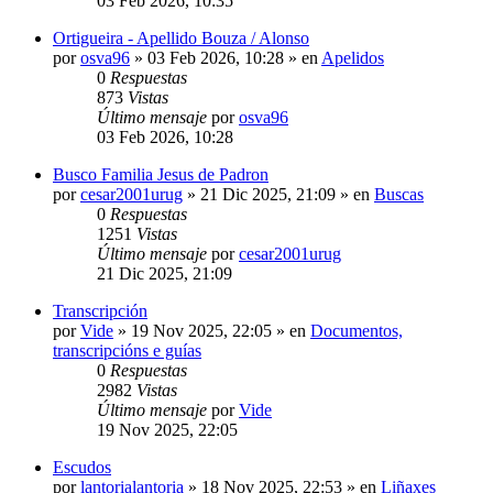
03 Feb 2026, 10:35
Ortigueira - Apellido Bouza / Alonso
por
osva96
»
03 Feb 2026, 10:28
» en
Apelidos
0
Respuestas
873
Vistas
Último mensaje
por
osva96
03 Feb 2026, 10:28
Busco Familia Jesus de Padron
por
cesar2001urug
»
21 Dic 2025, 21:09
» en
Buscas
0
Respuestas
1251
Vistas
Último mensaje
por
cesar2001urug
21 Dic 2025, 21:09
Transcripción
por
Vide
»
19 Nov 2025, 22:05
» en
Documentos,
transcripcións e guías
0
Respuestas
2982
Vistas
Último mensaje
por
Vide
19 Nov 2025, 22:05
Escudos
por
lantorialantoria
»
18 Nov 2025, 22:53
» en
Liñaxes