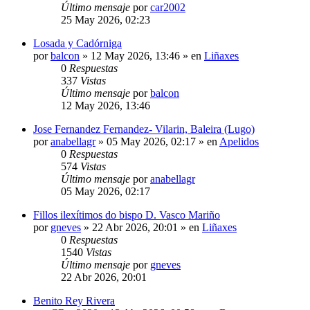
Último mensaje
por
car2002
25 May 2026, 02:23
Losada y Cadórniga
por
balcon
»
12 May 2026, 13:46
» en
Liñaxes
0
Respuestas
337
Vistas
Último mensaje
por
balcon
12 May 2026, 13:46
Jose Fernandez Fernandez- Vilarin, Baleira (Lugo)
por
anabellagr
»
05 May 2026, 02:17
» en
Apelidos
0
Respuestas
574
Vistas
Último mensaje
por
anabellagr
05 May 2026, 02:17
Fillos ilexítimos do bispo D. Vasco Mariño
por
gneves
»
22 Abr 2026, 20:01
» en
Liñaxes
0
Respuestas
1540
Vistas
Último mensaje
por
gneves
22 Abr 2026, 20:01
Benito Rey Rivera