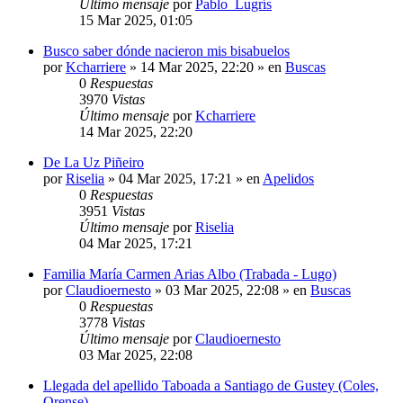
Último mensaje
por
Pablo_Lugrís
15 Mar 2025, 01:05
Busco saber dónde nacieron mis bisabuelos
por
Kcharriere
»
14 Mar 2025, 22:20
» en
Buscas
0
Respuestas
3970
Vistas
Último mensaje
por
Kcharriere
14 Mar 2025, 22:20
De La Uz Piñeiro
por
Riselia
»
04 Mar 2025, 17:21
» en
Apelidos
0
Respuestas
3951
Vistas
Último mensaje
por
Riselia
04 Mar 2025, 17:21
Familia María Carmen Arias Albo (Trabada - Lugo)
por
Claudioernesto
»
03 Mar 2025, 22:08
» en
Buscas
0
Respuestas
3778
Vistas
Último mensaje
por
Claudioernesto
03 Mar 2025, 22:08
Llegada del apellido Taboada a Santiago de Gustey (Coles,
Orense)