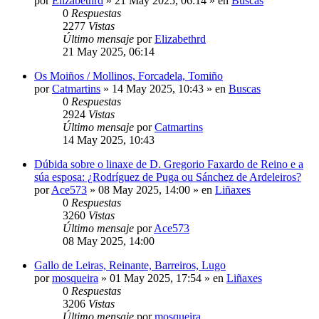
por
Elizabethrd
»
21 May 2025, 06:14
» en
Buscas
0
Respuestas
2277
Vistas
Último mensaje
por
Elizabethrd
21 May 2025, 06:14
Os Moiños / Mollinos, Forcadela, Tomiño
por
Catmartins
»
14 May 2025, 10:43
» en
Buscas
0
Respuestas
2924
Vistas
Último mensaje
por
Catmartins
14 May 2025, 10:43
Dúbida sobre o linaxe de D. Gregorio Faxardo de Reino e a
súa esposa: ¿Rodríguez de Puga ou Sánchez de Ardeleiros?
por
Ace573
»
08 May 2025, 14:00
» en
Liñaxes
0
Respuestas
3260
Vistas
Último mensaje
por
Ace573
08 May 2025, 14:00
Gallo de Leiras, Reinante, Barreiros, Lugo
por
mosqueira
»
01 May 2025, 17:54
» en
Liñaxes
0
Respuestas
3206
Vistas
Último mensaje
por
mosqueira