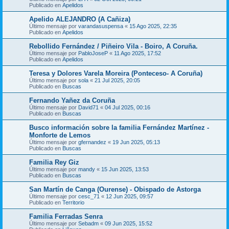
Publicado en
Apelidos
Apelido ALEJANDRO (A Cañiza)
Último mensaje por
varandasuspensa
«
15 Ago 2025, 22:35
Publicado en
Apelidos
Rebollido Fernández / Piñeiro Vila - Boiro, A Coruña.
Último mensaje por
PabloJoseP
«
11 Ago 2025, 17:52
Publicado en
Apelidos
Teresa y Dolores Varela Moreira (Ponteceso- A Coruña)
Último mensaje por
sola
«
21 Jul 2025, 20:05
Publicado en
Buscas
Fernando Yañez da Coruña
Último mensaje por
David71
«
04 Jul 2025, 00:16
Publicado en
Buscas
Busco información sobre la familia Fernández Martínez -
Monforte de Lemos
Último mensaje por
gfernandez
«
19 Jun 2025, 05:13
Publicado en
Buscas
Familia Rey Giz
Último mensaje por
mandy
«
15 Jun 2025, 13:53
Publicado en
Buscas
San Martín de Canga (Ourense) - Obispado de Astorga
Último mensaje por
cesc_71
«
12 Jun 2025, 09:57
Publicado en
Territorio
Familia Ferradas Senra
Último mensaje por
Sebadm
«
09 Jun 2025, 15:52