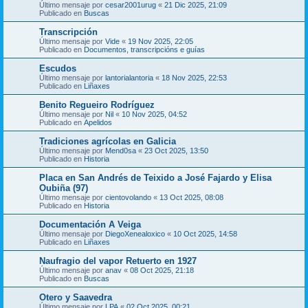
Último mensaje por
cesar2001urug
«
21 Dic 2025, 21:09
Publicado en
Buscas
Transcripción
Último mensaje por
Vide
«
19 Nov 2025, 22:05
Publicado en
Documentos, transcripcións e guías
Escudos
Último mensaje por
lantorialantoria
«
18 Nov 2025, 22:53
Publicado en
Liñaxes
Benito Regueiro Rodríguez
Último mensaje por
Nil
«
10 Nov 2025, 04:52
Publicado en
Apelidos
Tradiciones agrícolas en Galicia
Último mensaje por
Mend0sa
«
23 Oct 2025, 13:50
Publicado en
Historia
Placa en San Andrés de Teixido a José Fajardo y Elisa
Oubiña (97)
Último mensaje por
cientovolando
«
13 Oct 2025, 08:08
Publicado en
Historia
Documentación A Veiga
Último mensaje por
DiegoXenealoxico
«
10 Oct 2025, 14:58
Publicado en
Liñaxes
Naufragio del vapor Retuerto en 1927
Último mensaje por
anav
«
08 Oct 2025, 21:18
Publicado en
Buscas
Otero y Saavedra
Último mensaje por
LPA
«
02 Oct 2025, 00:21