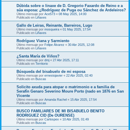
Dúbida sobre o linaxe de D. Gregorio Faxardo de Reino e a
súa esposa: ¿Rodríguez de Puga ou Sánchez de Ardeleiros?
Último mensaje por
Ace573
«
08 May 2025, 14:00
Publicado en
Liñaxes
Gallo de Leiras, Reinante, Barreiros, Lugo
Último mensaje por
mosqueira
«
01 May 2025, 17:54
Publicado en
Liñaxes
Rodríguez Viana y Sarmiento
Último mensaje por
Felipe Álvarez
«
30 Abr 2025, 12:08
Publicado en
Liñaxes
¿Santa María de Viños?
Último mensaje por
dmj
«
27 Abr 2025, 17:11
Publicado en
Territorio
Búsqueda del bisabuelo de mi esposa
Último mensaje por
ernestojavier
«
22 Abr 2025, 02:40
Publicado en
Buscas
Solicito axuda para atopar o matrimonio e a familia de
Serafín Genaro Severino Moure Porto (nado en 1876 en San
Vicente
Último mensaje por
Amanda Rachel
«
15 Abr 2025, 17:54
Publicado en
Buscas
BUSCO FAMILIARES DE MI BISABUELO BENITO
RODRIGUEZ CID (De OURENSE)
Último mensaje por
Carlospex
«
10 Abr 2025, 01:49
Publicado en
Buscas