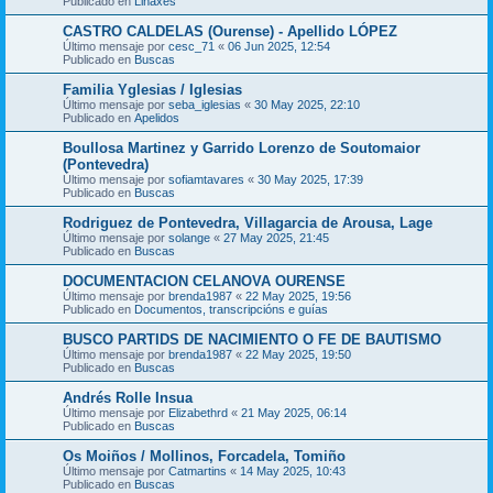
Publicado en
Liñaxes
CASTRO CALDELAS (Ourense) - Apellido LÓPEZ
Último mensaje por
cesc_71
«
06 Jun 2025, 12:54
Publicado en
Buscas
Familia Yglesias / Iglesias
Último mensaje por
seba_iglesias
«
30 May 2025, 22:10
Publicado en
Apelidos
Boullosa Martinez y Garrido Lorenzo de Soutomaior
(Pontevedra)
Último mensaje por
sofiamtavares
«
30 May 2025, 17:39
Publicado en
Buscas
Rodriguez de Pontevedra, Villagarcia de Arousa, Lage
Último mensaje por
solange
«
27 May 2025, 21:45
Publicado en
Buscas
DOCUMENTACION CELANOVA OURENSE
Último mensaje por
brenda1987
«
22 May 2025, 19:56
Publicado en
Documentos, transcripcións e guías
BUSCO PARTIDS DE NACIMIENTO O FE DE BAUTISMO
Último mensaje por
brenda1987
«
22 May 2025, 19:50
Publicado en
Buscas
Andrés Rolle Insua
Último mensaje por
Elizabethrd
«
21 May 2025, 06:14
Publicado en
Buscas
Os Moiños / Mollinos, Forcadela, Tomiño
Último mensaje por
Catmartins
«
14 May 2025, 10:43
Publicado en
Buscas