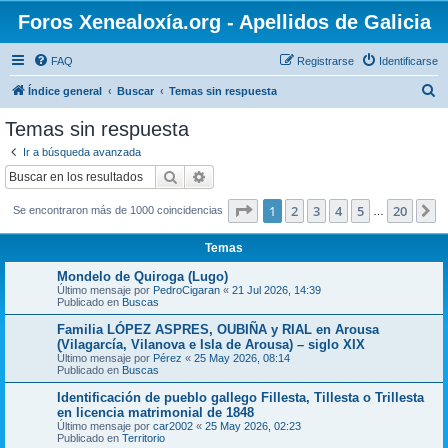
Foros Xenealoxía.org - Apellidos de Galicia
FAQ
Registrarse
Identificarse
B
Índice general
Buscar
Temas sin respuesta
u
Temas sin respuesta
s
Ir a búsqueda avanzada
c
Buscar
Búsqueda avanzada
a
Página
1
de
20
1
2
3
4
5
20
S
Se encontraron más de 1000 coincidencias
r
…
Temas
Mondelo de Quiroga (Lugo)
Último mensaje por
PedroCigaran
«
21 Jul 2026, 14:39
Publicado en
Buscas
Familia LÓPEZ ASPRES, OUBIÑA y RIAL en Arousa
(Vilagarcía, Vilanova e Isla de Arousa) – siglo XIX
Último mensaje por
Pérez
«
25 May 2026, 08:14
Publicado en
Buscas
Identificación de pueblo gallego Fillesta, Tillesta o Trillesta
en licencia matrimonial de 1848
Último mensaje por
car2002
«
25 May 2026, 02:23
Publicado en
Territorio