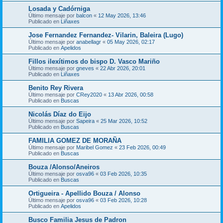
Losada y Cadórniga
Último mensaje por
balcon
«
12 May 2026, 13:46
Publicado en
Liñaxes
Jose Fernandez Fernandez- Vilarin, Baleira (Lugo)
Último mensaje por
anabellagr
«
05 May 2026, 02:17
Publicado en
Apelidos
Fillos ilexítimos do bispo D. Vasco Mariño
Último mensaje por
gneves
«
22 Abr 2026, 20:01
Publicado en
Liñaxes
Benito Rey Rivera
Último mensaje por
CRey2020
«
13 Abr 2026, 00:58
Publicado en
Buscas
Nicolás Díaz do Eijo
Último mensaje por
Sapeira
«
25 Mar 2026, 10:52
Publicado en
Buscas
FAMILIA GOMEZ DE MORAÑA
Último mensaje por
Maribel Gomez
«
23 Feb 2026, 00:49
Publicado en
Buscas
Bouza /Alonso/Aneiros
Último mensaje por
osva96
«
03 Feb 2026, 10:35
Publicado en
Buscas
Ortigueira - Apellido Bouza / Alonso
Último mensaje por
osva96
«
03 Feb 2026, 10:28
Publicado en
Apelidos
Busco Familia Jesus de Padron