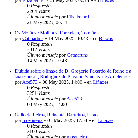
por
Elizabethrd
»
21 May 2025, 06:14
» en
Buscas
0
Respuestas
2264
Vistas
Último mensaje
por
Elizabethrd
21 May 2025, 06:14
Os Moiños / Mollinos, Forcadela, Tomiño
por
Catmartins
»
14 May 2025, 10:43
» en
Buscas
0
Respuestas
2912
Vistas
Último mensaje
por
Catmartins
14 May 2025, 10:43
Dúbida sobre o linaxe de D. Gregorio Faxardo de Reino e a
súa esposa: ¿Rodríguez de Puga ou Sánchez de Ardeleiros?
por
Ace573
»
08 May 2025, 14:00
» en
Liñaxes
0
Respuestas
3251
Vistas
Último mensaje
por
Ace573
08 May 2025, 14:00
Gallo de Leiras, Reinante, Barreiros, Lugo
por
mosqueira
»
01 May 2025, 17:54
» en
Liñaxes
0
Respuestas
3190
Vistas
Último mensaje
por
mosqueira