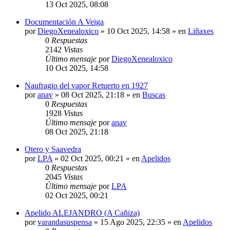
13 Oct 2025, 08:08
Documentación A Veiga
por
DiegoXenealoxico
»
10 Oct 2025, 14:58
» en
Liñaxes
0
Respuestas
2142
Vistas
Último mensaje
por
DiegoXenealoxico
10 Oct 2025, 14:58
Naufragio del vapor Retuerto en 1927
por
anav
»
08 Oct 2025, 21:18
» en
Buscas
0
Respuestas
1928
Vistas
Último mensaje
por
anav
08 Oct 2025, 21:18
Otero y Saavedra
por
LPA
»
02 Oct 2025, 00:21
» en
Apelidos
0
Respuestas
2045
Vistas
Último mensaje
por
LPA
02 Oct 2025, 00:21
Apelido ALEJANDRO (A Cañiza)
por
varandasuspensa
»
15 Ago 2025, 22:35
» en
Apelidos