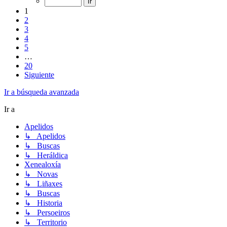
1
2
3
4
5
…
20
Siguiente
Ir a búsqueda avanzada
Ir a
Apelidos
↳ Apelidos
↳ Buscas
↳ Heráldica
Xenealoxía
↳ Novas
↳ Liñaxes
↳ Buscas
↳ Historia
↳ Persoeiros
↳ Territorio