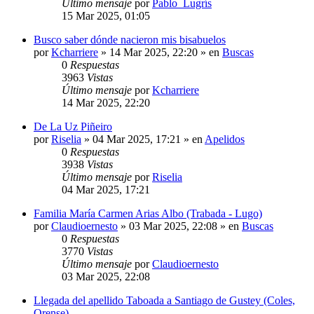
Último mensaje
por
Pablo_Lugrís
15 Mar 2025, 01:05
Busco saber dónde nacieron mis bisabuelos
por
Kcharriere
»
14 Mar 2025, 22:20
» en
Buscas
0
Respuestas
3963
Vistas
Último mensaje
por
Kcharriere
14 Mar 2025, 22:20
De La Uz Piñeiro
por
Riselia
»
04 Mar 2025, 17:21
» en
Apelidos
0
Respuestas
3938
Vistas
Último mensaje
por
Riselia
04 Mar 2025, 17:21
Familia María Carmen Arias Albo (Trabada - Lugo)
por
Claudioernesto
»
03 Mar 2025, 22:08
» en
Buscas
0
Respuestas
3770
Vistas
Último mensaje
por
Claudioernesto
03 Mar 2025, 22:08
Llegada del apellido Taboada a Santiago de Gustey (Coles,
Orense)