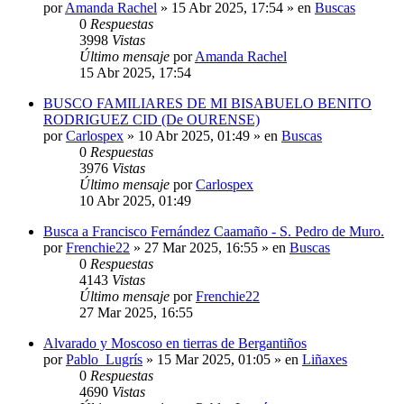
por
Amanda Rachel
»
15 Abr 2025, 17:54
» en
Buscas
0
Respuestas
3998
Vistas
Último mensaje
por
Amanda Rachel
15 Abr 2025, 17:54
BUSCO FAMILIARES DE MI BISABUELO BENITO
RODRIGUEZ CID (De OURENSE)
por
Carlospex
»
10 Abr 2025, 01:49
» en
Buscas
0
Respuestas
3976
Vistas
Último mensaje
por
Carlospex
10 Abr 2025, 01:49
Busca a Francisco Fernández Caamaño - S. Pedro de Muro.
por
Frenchie22
»
27 Mar 2025, 16:55
» en
Buscas
0
Respuestas
4143
Vistas
Último mensaje
por
Frenchie22
27 Mar 2025, 16:55
Alvarado y Moscoso en tierras de Bergantiños
por
Pablo_Lugrís
»
15 Mar 2025, 01:05
» en
Liñaxes
0
Respuestas
4690
Vistas