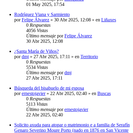
01 May 2025, 17:54
Rodríguez Viana y Sarmiento
por
Felipe Álvarez
»
30 Abr 2025, 12:08
» en
Liñaxes
0
Respuestas
4056
Vistas
Último mensaje
por
Felipe Álvarez
30 Abr 2025, 12:08
¿Santa María de Viños?
por
dmj
»
27 Abr 2025, 17:11
» en
Territorio
0
Respuestas
5534
Vistas
Último mensaje
por
dmj
27 Abr 2025, 17:11
Búsqueda del bisabuelo de mi esposa
por
ernestojavier
»
22 Abr 2025, 02:40
» en
Buscas
0
Respuestas
5113
Vistas
Último mensaje
por
ernestojavier
22 Abr 2025, 02:40
Solicito axuda para atopar o matrimonio e a familia de Serafín
Genaro Severino Moure Porto (nado en 1876 en San Vicente