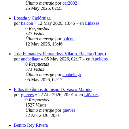
Último mensaje
por
car2002
25 May 2026, 02:23
Losada y Cadórniga
por
balcon
»
12 May 2026, 13:46
» en
Liñaxes
0
Respuestas
327
Vistas
Último mensaje
por
balcon
12 May 2026, 13:46
Jose Fernandez Fernandez- Vilarin, Baleira (Lugo)
por
anabellagr
»
05 May 2026, 02:17
» en
Apelidos
0
Respuestas
573
Vistas
Último mensaje
por
anabellagr
05 May 2026, 02:17
Fillos ilexítimos do bispo D. Vasco Mariño
por
gneves
»
22 Abr 2026, 20:01
» en
Liñaxes
0
Respuestas
1527
Vistas
Último mensaje
por
gneves
22 Abr 2026, 20:01
Benito Rey Rivera