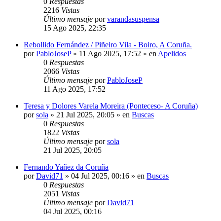
0
Respuestas
2216
Vistas
Último mensaje
por
varandasuspensa
15 Ago 2025, 22:35
Rebollido Fernández / Piñeiro Vila - Boiro, A Coruña.
por
PabloJoseP
»
11 Ago 2025, 17:52
» en
Apelidos
0
Respuestas
2066
Vistas
Último mensaje
por
PabloJoseP
11 Ago 2025, 17:52
Teresa y Dolores Varela Moreira (Ponteceso- A Coruña)
por
sola
»
21 Jul 2025, 20:05
» en
Buscas
0
Respuestas
1822
Vistas
Último mensaje
por
sola
21 Jul 2025, 20:05
Fernando Yañez da Coruña
por
David71
»
04 Jul 2025, 00:16
» en
Buscas
0
Respuestas
2051
Vistas
Último mensaje
por
David71
04 Jul 2025, 00:16