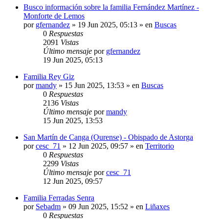
Busco información sobre la familia Fernández Martínez -
Monforte de Lemos
por
gfernandez
»
19 Jun 2025, 05:13
» en
Buscas
0
Respuestas
2091
Vistas
Último mensaje
por
gfernandez
19 Jun 2025, 05:13
Familia Rey Giz
por
mandy
»
15 Jun 2025, 13:53
» en
Buscas
0
Respuestas
2136
Vistas
Último mensaje
por
mandy
15 Jun 2025, 13:53
San Martín de Canga (Ourense) - Obispado de Astorga
por
cesc_71
»
12 Jun 2025, 09:57
» en
Territorio
0
Respuestas
2299
Vistas
Último mensaje
por
cesc_71
12 Jun 2025, 09:57
Familia Ferradas Senra
por
Sebadm
»
09 Jun 2025, 15:52
» en
Liñaxes
0
Respuestas