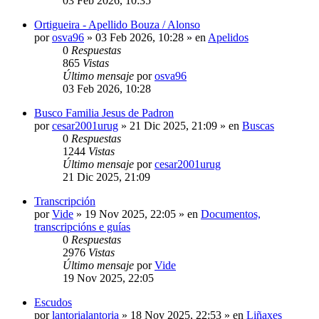
03 Feb 2026, 10:35
Ortigueira - Apellido Bouza / Alonso
por
osva96
»
03 Feb 2026, 10:28
» en
Apelidos
0
Respuestas
865
Vistas
Último mensaje
por
osva96
03 Feb 2026, 10:28
Busco Familia Jesus de Padron
por
cesar2001urug
»
21 Dic 2025, 21:09
» en
Buscas
0
Respuestas
1244
Vistas
Último mensaje
por
cesar2001urug
21 Dic 2025, 21:09
Transcripción
por
Vide
»
19 Nov 2025, 22:05
» en
Documentos,
transcripcións e guías
0
Respuestas
2976
Vistas
Último mensaje
por
Vide
19 Nov 2025, 22:05
Escudos
por
lantorialantoria
»
18 Nov 2025, 22:53
» en
Liñaxes