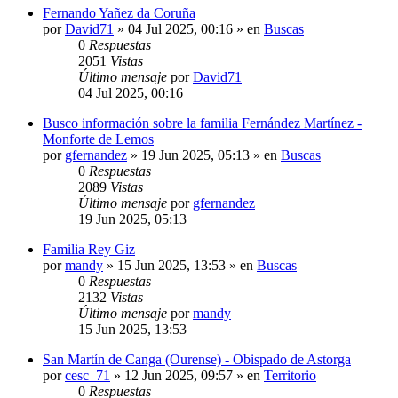
Fernando Yañez da Coruña
por
David71
»
04 Jul 2025, 00:16
» en
Buscas
0
Respuestas
2051
Vistas
Último mensaje
por
David71
04 Jul 2025, 00:16
Busco información sobre la familia Fernández Martínez -
Monforte de Lemos
por
gfernandez
»
19 Jun 2025, 05:13
» en
Buscas
0
Respuestas
2089
Vistas
Último mensaje
por
gfernandez
19 Jun 2025, 05:13
Familia Rey Giz
por
mandy
»
15 Jun 2025, 13:53
» en
Buscas
0
Respuestas
2132
Vistas
Último mensaje
por
mandy
15 Jun 2025, 13:53
San Martín de Canga (Ourense) - Obispado de Astorga
por
cesc_71
»
12 Jun 2025, 09:57
» en
Territorio
0
Respuestas