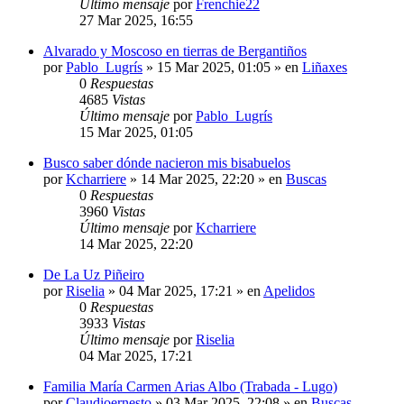
Último mensaje
por
Frenchie22
27 Mar 2025, 16:55
Alvarado y Moscoso en tierras de Bergantiños
por
Pablo_Lugrís
»
15 Mar 2025, 01:05
» en
Liñaxes
0
Respuestas
4685
Vistas
Último mensaje
por
Pablo_Lugrís
15 Mar 2025, 01:05
Busco saber dónde nacieron mis bisabuelos
por
Kcharriere
»
14 Mar 2025, 22:20
» en
Buscas
0
Respuestas
3960
Vistas
Último mensaje
por
Kcharriere
14 Mar 2025, 22:20
De La Uz Piñeiro
por
Riselia
»
04 Mar 2025, 17:21
» en
Apelidos
0
Respuestas
3933
Vistas
Último mensaje
por
Riselia
04 Mar 2025, 17:21
Familia María Carmen Arias Albo (Trabada - Lugo)
por
Claudioernesto
»
03 Mar 2025, 22:08
» en
Buscas