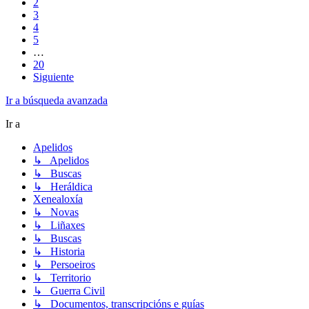
2
3
4
5
…
20
Siguiente
Ir a búsqueda avanzada
Ir a
Apelidos
↳ Apelidos
↳ Buscas
↳ Heráldica
Xenealoxía
↳ Novas
↳ Liñaxes
↳ Buscas
↳ Historia
↳ Persoeiros
↳ Territorio
↳ Guerra Civil
↳ Documentos, transcripcións e guías