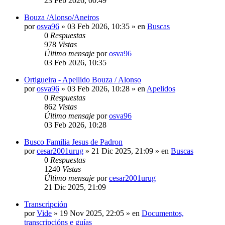
23 Feb 2026, 00:49
Bouza /Alonso/Aneiros
por
osva96
»
03 Feb 2026, 10:35
» en
Buscas
0
Respuestas
978
Vistas
Último mensaje
por
osva96
03 Feb 2026, 10:35
Ortigueira - Apellido Bouza / Alonso
por
osva96
»
03 Feb 2026, 10:28
» en
Apelidos
0
Respuestas
862
Vistas
Último mensaje
por
osva96
03 Feb 2026, 10:28
Busco Familia Jesus de Padron
por
cesar2001urug
»
21 Dic 2025, 21:09
» en
Buscas
0
Respuestas
1240
Vistas
Último mensaje
por
cesar2001urug
21 Dic 2025, 21:09
Transcripción
por
Vide
»
19 Nov 2025, 22:05
» en
Documentos,
transcripcións e guías