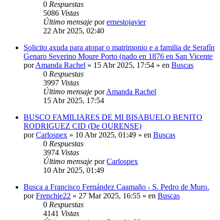
0
Respuestas
5086
Vistas
Último mensaje
por
ernestojavier
22 Abr 2025, 02:40
Solicito axuda para atopar o matrimonio e a familia de Serafín
Genaro Severino Moure Porto (nado en 1876 en San Vicente
por
Amanda Rachel
»
15 Abr 2025, 17:54
» en
Buscas
0
Respuestas
3997
Vistas
Último mensaje
por
Amanda Rachel
15 Abr 2025, 17:54
BUSCO FAMILIARES DE MI BISABUELO BENITO
RODRIGUEZ CID (De OURENSE)
por
Carlospex
»
10 Abr 2025, 01:49
» en
Buscas
0
Respuestas
3974
Vistas
Último mensaje
por
Carlospex
10 Abr 2025, 01:49
Busca a Francisco Fernández Caamaño - S. Pedro de Muro.
por
Frenchie22
»
27 Mar 2025, 16:55
» en
Buscas
0
Respuestas
4141
Vistas