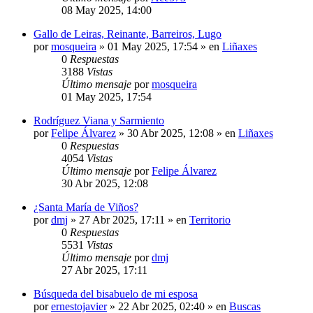
08 May 2025, 14:00
Gallo de Leiras, Reinante, Barreiros, Lugo
por
mosqueira
»
01 May 2025, 17:54
» en
Liñaxes
0
Respuestas
3188
Vistas
Último mensaje
por
mosqueira
01 May 2025, 17:54
Rodríguez Viana y Sarmiento
por
Felipe Álvarez
»
30 Abr 2025, 12:08
» en
Liñaxes
0
Respuestas
4054
Vistas
Último mensaje
por
Felipe Álvarez
30 Abr 2025, 12:08
¿Santa María de Viños?
por
dmj
»
27 Abr 2025, 17:11
» en
Territorio
0
Respuestas
5531
Vistas
Último mensaje
por
dmj
27 Abr 2025, 17:11
Búsqueda del bisabuelo de mi esposa
por
ernestojavier
»
22 Abr 2025, 02:40
» en
Buscas