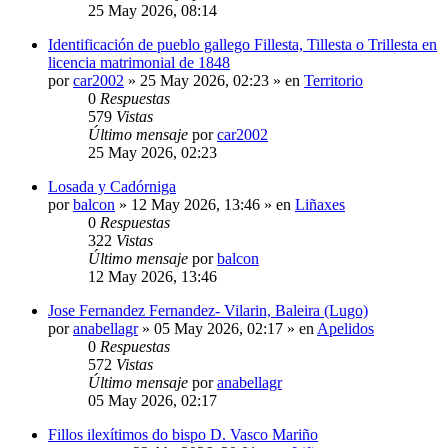
25 May 2026, 08:14
Identificación de pueblo gallego Fillesta, Tillesta o Trillesta en
licencia matrimonial de 1848
por
car2002
»
25 May 2026, 02:23
» en
Territorio
0
Respuestas
579
Vistas
Último mensaje
por
car2002
25 May 2026, 02:23
Losada y Cadórniga
por
balcon
»
12 May 2026, 13:46
» en
Liñaxes
0
Respuestas
322
Vistas
Último mensaje
por
balcon
12 May 2026, 13:46
Jose Fernandez Fernandez- Vilarin, Baleira (Lugo)
por
anabellagr
»
05 May 2026, 02:17
» en
Apelidos
0
Respuestas
572
Vistas
Último mensaje
por
anabellagr
05 May 2026, 02:17
Fillos ilexítimos do bispo D. Vasco Mariño