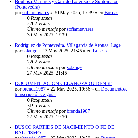
Boullosa Martinez y Garrido Lorenzo de Soutomaior
(Pontevedra)
por
sofiamtavares
»
30 May 2025, 17:39
» en
Buscas
0
Respuestas
2202
Vistas
Último mensaje
por
sofiamtavares
30 May 2025, 17:39
Rodriguez de Pontevedra, Villagarcia de Arousa, Lage
por
solange
»
27 May 2025, 21:45
» en
Buscas
0
Respuestas
2202
Vistas
Último mensaje
por
solange
27 May 2025, 21:45
DOCUMENTACION CELANOVA OURENSE
por
brenda1987
»
22 May 2025, 19:56
» en
Documentos,
transcripcións e guías
0
Respuestas
3195
Vistas
Último mensaje
por
brenda1987
22 May 2025, 19:56
BUSCO PARTIDS DE NACIMIENTO O FE DE
BAUTISMO