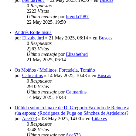
por
brenda1987
»
22 May 2025, 19:50
» en
Buscas
0
Respuestas
2223
Vistas
Último mensaje
por
brenda1987
22 May 2025, 19:50
Andrés Rolle Insua
por
Elizabethrd
»
21 May 2025, 06:14
» en
Buscas
0
Respuestas
2263
Vistas
Último mensaje
por
Elizabethrd
21 May 2025, 06:14
Os Moiños / Mollinos, Forcadela, Tomiño
por
Catmartins
»
14 May 2025, 10:43
» en
Buscas
0
Respuestas
2910
Vistas
Último mensaje
por
Catmartins
14 May 2025, 10:43
Dúbida sobre o linaxe de D. Gregorio Faxardo de Reino e a
súa esposa: ¿Rodríguez de Puga ou Sánchez de Ardeleiros?
por
Ace573
»
08 May 2025, 14:00
» en
Liñaxes
0
Respuestas
3248
Vistas
Último mensaje
por
Ace573