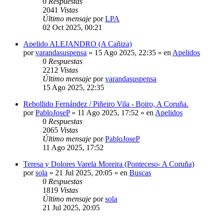
0
Respuestas
2041
Vistas
Último mensaje
por
LPA
02 Oct 2025, 00:21
Apelido ALEJANDRO (A Cañiza)
por
varandasuspensa
»
15 Ago 2025, 22:35
» en
Apelidos
0
Respuestas
2212
Vistas
Último mensaje
por
varandasuspensa
15 Ago 2025, 22:35
Rebollido Fernández / Piñeiro Vila - Boiro, A Coruña.
por
PabloJoseP
»
11 Ago 2025, 17:52
» en
Apelidos
0
Respuestas
2065
Vistas
Último mensaje
por
PabloJoseP
11 Ago 2025, 17:52
Teresa y Dolores Varela Moreira (Ponteceso- A Coruña)
por
sola
»
21 Jul 2025, 20:05
» en
Buscas
0
Respuestas
1819
Vistas
Último mensaje
por
sola
21 Jul 2025, 20:05