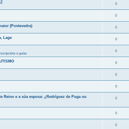
EZ
0
0
maior (Pontevedra)
0
a, Lage
0
0
scripcións e guías
AUTISMO
0
0
0
de Reino e a súa esposa: ¿Rodríguez de Puga ou
0
0
0