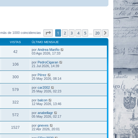
Página
1
de
20
1
2
3
4
5
20
Siguiente
 más de 1000 coincidencias
…
VISTAS
ÚLTIMO MENSAJE
por
Andrea Mariño
42
03 Ago 2026, 17:33
por
PedroCigaran
106
21 Jul 2026, 14:39
por
Pérez
300
25 May 2026, 08:14
por
car2002
579
25 May 2026, 02:23
por
balcon
322
12 May 2026, 13:46
por
anabellagr
572
05 May 2026, 02:17
por
gneves
1527
22 Abr 2026, 20:01
por
CRey2020