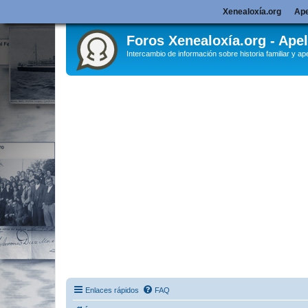
Xenealoxía.org
Ape
Foros Xenealoxía.org - Apel
Intercambio de información sobre historia familiar y ape
Enlaces rápidos
FAQ