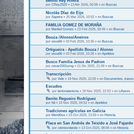
Benito Rey Rivera
por
CRey2020
»
13 Abr 2026, 00:58
» en
Buscas
Nicolás Díaz do Eijo
por
Sapeira
»
25 Mar 2026, 10:52
» en
Buscas
FAMILIA GOMEZ DE MORAÑA
por
Maribel Gomez
»
23 Feb 2026, 00:49
» en
Buscas
Bouza /Alonso/Aneiros
por
osva96
»
03 Feb 2026, 10:35
» en
Buscas
Ortigueira - Apellido Bouza / Alonso
por
osva96
»
03 Feb 2026, 10:28
» en
Apelidos
Busco Familia Jesus de Padron
por
cesar2001urug
»
21 Dic 2025, 21:09
» en
Buscas
Transcripción
por
Vide
»
19 Nov 2025, 22:05
» en
Documentos, transcr
Escudos
por
lantorialantoria
»
18 Nov 2025, 22:53
» en
Liñaxes
Benito Regueiro Rodríguez
por
Nil
»
10 Nov 2025, 04:52
» en
Apelidos
Tradiciones agrícolas en Galicia
por
Mend0sa
»
23 Oct 2025, 13:50
» en
Historia
Placa en San Andrés de Teixido a José Fajardo 
por
cientovolando
»
13 Oct 2025, 08:08
» en
Historia