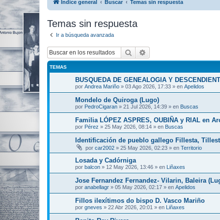
Índice general
Buscar
Temas sin respuesta
Temas sin respuesta
Ir a búsqueda avanzada
Buscar
Búsqueda avanzada
TEMAS
BUSQUEDA DE GENEALOGIA Y DESCENDIEN
por
Andrea Mariño
»
03 Ago 2026, 17:33
» en
Apelidos
Mondelo de Quiroga (Lugo)
por
PedroCigaran
»
21 Jul 2026, 14:39
» en
Buscas
Familia LÓPEZ ASPRES, OUBIÑA y RIAL en Arousa
por
Pérez
»
25 May 2026, 08:14
» en
Buscas
Identificación de pueblo gallego Fillesta, Tilles
por
car2002
»
25 May 2026, 02:23
» en
Territorio
Losada y Cadórniga
por
balcon
»
12 May 2026, 13:46
» en
Liñaxes
Jose Fernandez Fernandez- Vilarin, Baleira (Lu
por
anabellagr
»
05 May 2026, 02:17
» en
Apelidos
Fillos ilexítimos do bispo D. Vasco Mariño
por
gneves
»
22 Abr 2026, 20:01
» en
Liñaxes