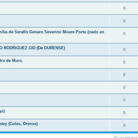
0
0
milia de Serafín Genaro Severino Moure Porto (nado en
0
O RODRIGUEZ CID (De OURENSE)
0
dro de Muro.
0
0
0
0
go)
0
stey (Coles, Orense)
0
Se encontraron