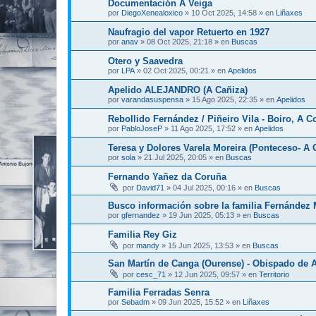
Documentación A Veiga
por
DiegoXenealoxico
»
10 Oct 2025, 14:58
» en
Liñaxes
Naufragio del vapor Retuerto en 1927
por
anav
»
08 Oct 2025, 21:18
» en
Buscas
Otero y Saavedra
por
LPA
»
02 Oct 2025, 00:21
» en
Apelidos
Apelido ALEJANDRO (A Cañiza)
por
varandasuspensa
»
15 Ago 2025, 22:35
» en
Apelidos
Rebollido Fernández / Piñeiro Vila - Boiro, A C
por
PabloJoseP
»
11 Ago 2025, 17:52
» en
Apelidos
Teresa y Dolores Varela Moreira (Ponteceso- A 
por
sola
»
21 Jul 2025, 20:05
» en
Buscas
Fernando Yañez da Coruña
por
David71
»
04 Jul 2025, 00:16
» en
Buscas
Busco información sobre la familia Fernández 
por
gfernandez
»
19 Jun 2025, 05:13
» en
Buscas
Familia Rey Giz
por
mandy
»
15 Jun 2025, 13:53
» en
Buscas
San Martín de Canga (Ourense) - Obispado de 
por
cesc_71
»
12 Jun 2025, 09:57
» en
Territorio
Familia Ferradas Senra
por
Sebadm
»
09 Jun 2025, 15:52
» en
Liñaxes