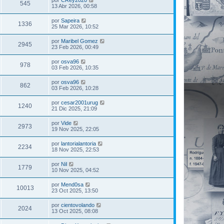
545
13 Abr 2026, 00:58
por
Sapeira
1336
25 Mar 2026, 10:52
por
Maribel Gomez
2945
23 Feb 2026, 00:49
por
osva96
978
03 Feb 2026, 10:35
por
osva96
862
03 Feb 2026, 10:28
por
cesar2001urug
1240
21 Dic 2025, 21:09
por
Vide
2973
19 Nov 2025, 22:05
por
lantorialantoria
2234
18 Nov 2025, 22:53
por
Nil
1779
10 Nov 2025, 04:52
por
Mend0sa
10013
23 Oct 2025, 13:50
por
cientovolando
2024
13 Oct 2025, 08:08