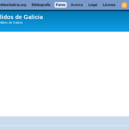
lidosGalicia.org
Bibliografía
Foros
Acerca
Legal
Licenza
lidos de Galicia
llidos de Galicia