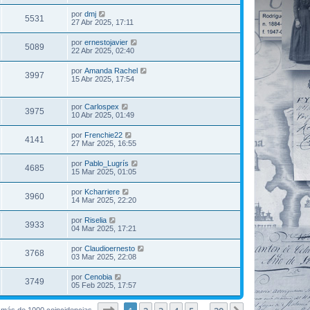
por
dmj
5531
27 Abr 2025, 17:11
por
ernestojavier
5089
22 Abr 2025, 02:40
por
Amanda Rachel
3997
15 Abr 2025, 17:54
por
Carlospex
3975
10 Abr 2025, 01:49
por
Frenchie22
4141
27 Mar 2025, 16:55
por
Pablo_Lugrís
4685
15 Mar 2025, 01:05
por
Kcharriere
3960
14 Mar 2025, 22:20
por
Riselia
3933
04 Mar 2025, 17:21
por
Claudioernesto
3768
03 Mar 2025, 22:08
por
Cenobia
3749
05 Feb 2025, 17:57
Página
1
de
20
 más de 1000 coincidencias