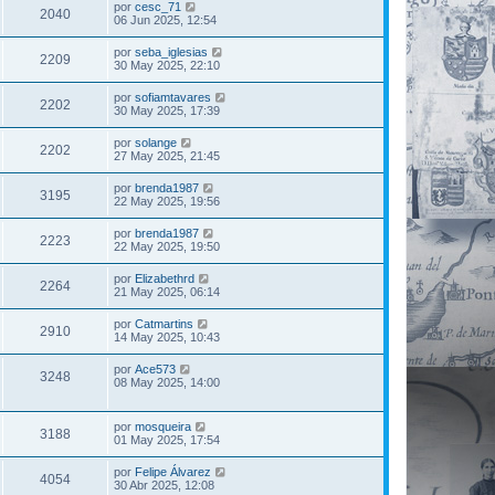
por
cesc_71
2040
06 Jun 2025, 12:54
por
seba_iglesias
2209
30 May 2025, 22:10
por
sofiamtavares
2202
30 May 2025, 17:39
por
solange
2202
27 May 2025, 21:45
por
brenda1987
3195
22 May 2025, 19:56
por
brenda1987
2223
22 May 2025, 19:50
por
Elizabethrd
2264
21 May 2025, 06:14
por
Catmartins
2910
14 May 2025, 10:43
por
Ace573
3248
08 May 2025, 14:00
por
mosqueira
3188
01 May 2025, 17:54
por
Felipe Álvarez
4054
30 Abr 2025, 12:08