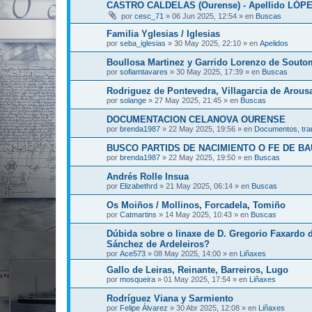
CASTRO CALDELAS (Ourense) - Apellido LÓP
por
cesc_71
»
06 Jun 2025, 12:54
» en
Buscas
Familia Yglesias / Iglesias
por
seba_iglesias
»
30 May 2025, 22:10
» en
Apelidos
Boullosa Martinez y Garrido Lorenzo de Souto
por
sofiamtavares
»
30 May 2025, 17:39
» en
Buscas
Rodriguez de Pontevedra, Villagarcia de Arous
por
solange
»
27 May 2025, 21:45
» en
Buscas
DOCUMENTACION CELANOVA OURENSE
por
brenda1987
»
22 May 2025, 19:56
» en
Documentos, tran
BUSCO PARTIDS DE NACIMIENTO O FE DE B
por
brenda1987
»
22 May 2025, 19:50
» en
Buscas
Andrés Rolle Insua
por
Elizabethrd
»
21 May 2025, 06:14
» en
Buscas
Os Moiños / Mollinos, Forcadela, Tomiño
por
Catmartins
»
14 May 2025, 10:43
» en
Buscas
Dúbida sobre o linaxe de D. Gregorio Faxardo 
Sánchez de Ardeleiros?
por
Ace573
»
08 May 2025, 14:00
» en
Liñaxes
Gallo de Leiras, Reinante, Barreiros, Lugo
por
mosqueira
»
01 May 2025, 17:54
» en
Liñaxes
Rodríguez Viana y Sarmiento
por
Felipe Álvarez
»
30 Abr 2025, 12:08
» en
Liñaxes