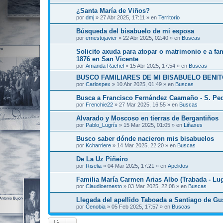
¿Santa María de Viños?
por
dmj
»
27 Abr 2025, 17:11
» en
Territorio
Búsqueda del bisabuelo de mi esposa
por
ernestojavier
»
22 Abr 2025, 02:40
» en
Buscas
Solicito axuda para atopar o matrimonio e a fa
1876 en San Vicente
por
Amanda Rachel
»
15 Abr 2025, 17:54
» en
Buscas
BUSCO FAMILIARES DE MI BISABUELO BENIT
por
Carlospex
»
10 Abr 2025, 01:49
» en
Buscas
Busca a Francisco Fernández Caamaño - S. Pe
por
Frenchie22
»
27 Mar 2025, 16:55
» en
Buscas
Alvarado y Moscoso en tierras de Bergantiños
por
Pablo_Lugrís
»
15 Mar 2025, 01:05
» en
Liñaxes
Busco saber dónde nacieron mis bisabuelos
por
Kcharriere
»
14 Mar 2025, 22:20
» en
Buscas
De La Uz Piñeiro
por
Riselia
»
04 Mar 2025, 17:21
» en
Apelidos
Familia María Carmen Arias Albo (Trabada - Lu
por
Claudioernesto
»
03 Mar 2025, 22:08
» en
Buscas
Llegada del apellido Taboada a Santiago de Gu
por
Cenobia
»
05 Feb 2025, 17:57
» en
Buscas