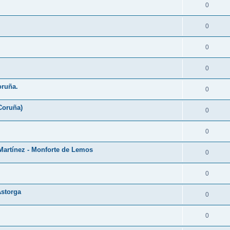
0
0
0
0
oruña.
0
Coruña)
0
0
Martínez - Monforte de Lemos
0
0
Astorga
0
0