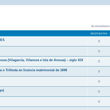
Se encontraron
RESPUESTAS
TES
0
0
 (Vilagarcía, Vilanova e Isla de Arousa) – siglo XIX
0
ta o Trillesta en licencia matrimonial de 1848
0
0
go)
0
0