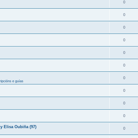
0
0
0
0
0
0
0
ipcións e guías
0
0
0
y Elisa Oubiña (97)
0