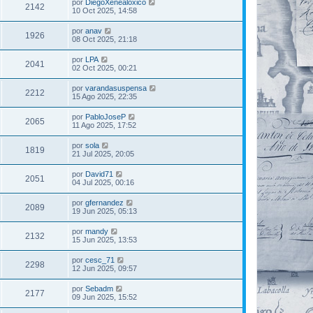
por
DiegoXenealoxico
2142
10 Oct 2025, 14:58
por
anav
1926
08 Oct 2025, 21:18
por
LPA
2041
02 Oct 2025, 00:21
por
varandasuspensa
2212
15 Ago 2025, 22:35
por
PabloJoseP
2065
11 Ago 2025, 17:52
por
sola
1819
21 Jul 2025, 20:05
por
David71
2051
04 Jul 2025, 00:16
por
gfernandez
2089
19 Jun 2025, 05:13
por
mandy
2132
15 Jun 2025, 13:53
por
cesc_71
2298
12 Jun 2025, 09:57
por
Sebadm
2177
09 Jun 2025, 15:52