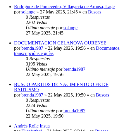
Rodriguez de Pontevedra, Villagarcia de Arousa, Lage
por
solange
»
27 May 2025, 21:45
» en
Buscas
0
Respuestas
2202
Vistas
Último mensaje
por
solange
27 May 2025, 21:45
DOCUMENTACION CELANOVA OURENSE
por
brenda1987
»
22 May 2025, 19:56
» en
Documentos,
transcripcións e guías
0
Respuestas
3195
Vistas
Último mensaje
por
brenda1987
22 May 2025, 19:56
BUSCO PARTIDS DE NACIMIENTO O FE DE
BAUTISMO
por
brenda1987
»
22 May 2025, 19:50
» en
Buscas
0
Respuestas
2224
Vistas
Último mensaje
por
brenda1987
22 May 2025, 19:50
Andrés Rolle Insua