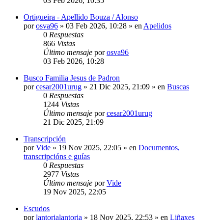
03 Feb 2026, 10:35
Ortigueira - Apellido Bouza / Alonso
por
osva96
»
03 Feb 2026, 10:28
» en
Apelidos
0
Respuestas
866
Vistas
Último mensaje
por
osva96
03 Feb 2026, 10:28
Busco Familia Jesus de Padron
por
cesar2001urug
»
21 Dic 2025, 21:09
» en
Buscas
0
Respuestas
1244
Vistas
Último mensaje
por
cesar2001urug
21 Dic 2025, 21:09
Transcripción
por
Vide
»
19 Nov 2025, 22:05
» en
Documentos,
transcripcións e guías
0
Respuestas
2977
Vistas
Último mensaje
por
Vide
19 Nov 2025, 22:05
Escudos
por
lantorialantoria
»
18 Nov 2025, 22:53
» en
Liñaxes