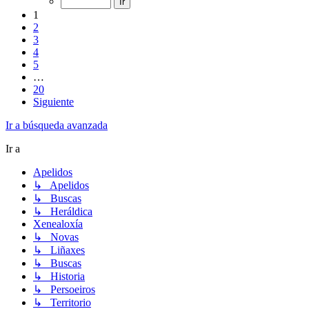
1
2
3
4
5
…
20
Siguiente
Ir a búsqueda avanzada
Ir a
Apelidos
↳ Apelidos
↳ Buscas
↳ Heráldica
Xenealoxía
↳ Novas
↳ Liñaxes
↳ Buscas
↳ Historia
↳ Persoeiros
↳ Territorio