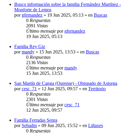
Busco información sobre la familia Fernández Martínez -
Monforte de Lemos
por
gfernandez
»
19 Jun 2025, 05:13
» en
Buscas
0
Respuestas
2091
Vistas
Último mensaje
por
gfernandez
19 Jun 2025, 05:13
Familia Rey Giz
por
mandy
»
15 Jun 2025, 13:53
» en
Buscas
0
Respuestas
2136
Vistas
Último mensaje
por
mandy
15 Jun 2025, 13:53
San Martín de Canga (Ourense) - Obispado de Astorga
por
cesc_71
»
12 Jun 2025, 09:57
» en
Territorio
0
Respuestas
2301
Vistas
Último mensaje
por
cesc_71
12 Jun 2025, 09:57
Familia Ferradas Senra
por
Sebadm
»
09 Jun 2025, 15:52
» en
Liñaxes
0
Respuestas