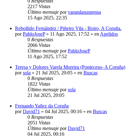
0
Respuestas
2217
Vistas
Último mensaje
por
varandasuspensa
15 Ago 2025, 22:35
Rebollido Fernández / Piñeiro Vila - Boiro, A Coruña.
por
PabloJoseP
»
11 Ago 2025, 17:52
» en
Apelidos
0
Respuestas
2066
Vistas
Último mensaje
por
PabloJoseP
11 Ago 2025, 17:52
Teresa y Dolores Varela Moreira (Ponteceso- A Coruña)
por
sola
»
21 Jul 2025, 20:05
» en
Buscas
0
Respuestas
1822
Vistas
Último mensaje
por
sola
21 Jul 2025, 20:05
Fernando Yañez da Coruña
por
David71
»
04 Jul 2025, 00:16
» en
Buscas
0
Respuestas
2051
Vistas
Último mensaje
por
David71
04 Jul 2025, 00:16