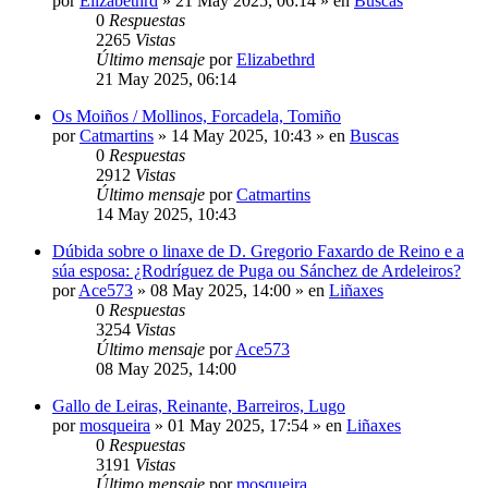
por
Elizabethrd
»
21 May 2025, 06:14
» en
Buscas
0
Respuestas
2265
Vistas
Último mensaje
por
Elizabethrd
21 May 2025, 06:14
Os Moiños / Mollinos, Forcadela, Tomiño
por
Catmartins
»
14 May 2025, 10:43
» en
Buscas
0
Respuestas
2912
Vistas
Último mensaje
por
Catmartins
14 May 2025, 10:43
Dúbida sobre o linaxe de D. Gregorio Faxardo de Reino e a
súa esposa: ¿Rodríguez de Puga ou Sánchez de Ardeleiros?
por
Ace573
»
08 May 2025, 14:00
» en
Liñaxes
0
Respuestas
3254
Vistas
Último mensaje
por
Ace573
08 May 2025, 14:00
Gallo de Leiras, Reinante, Barreiros, Lugo
por
mosqueira
»
01 May 2025, 17:54
» en
Liñaxes
0
Respuestas
3191
Vistas
Último mensaje
por
mosqueira