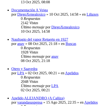
13 Oct 2025, 08:08
Documentación A Veiga
por
DiegoXenealoxico
»
10 Oct 2025, 14:58
» en
Liñaxes
0
Respuestas
2142
Vistas
Último mensaje
por
DiegoXenealoxico
10 Oct 2025, 14:58
Naufragio del vapor Retuerto en 1927
por
anav
»
08 Oct 2025, 21:18
» en
Buscas
0
Respuestas
1928
Vistas
Último mensaje
por
anav
08 Oct 2025, 21:18
Otero y Saavedra
por
LPA
»
02 Oct 2025, 00:21
» en
Apelidos
0
Respuestas
2048
Vistas
Último mensaje
por
LPA
02 Oct 2025, 00:21
Apelido ALEJANDRO (A Cañiza)
por
varandasuspensa
»
15 Ago 2025, 22:35
» en
Apelidos