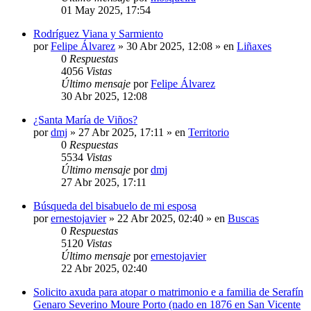
01 May 2025, 17:54
Rodríguez Viana y Sarmiento
por
Felipe Álvarez
»
30 Abr 2025, 12:08
» en
Liñaxes
0
Respuestas
4056
Vistas
Último mensaje
por
Felipe Álvarez
30 Abr 2025, 12:08
¿Santa María de Viños?
por
dmj
»
27 Abr 2025, 17:11
» en
Territorio
0
Respuestas
5534
Vistas
Último mensaje
por
dmj
27 Abr 2025, 17:11
Búsqueda del bisabuelo de mi esposa
por
ernestojavier
»
22 Abr 2025, 02:40
» en
Buscas
0
Respuestas
5120
Vistas
Último mensaje
por
ernestojavier
22 Abr 2025, 02:40
Solicito axuda para atopar o matrimonio e a familia de Serafín
Genaro Severino Moure Porto (nado en 1876 en San Vicente