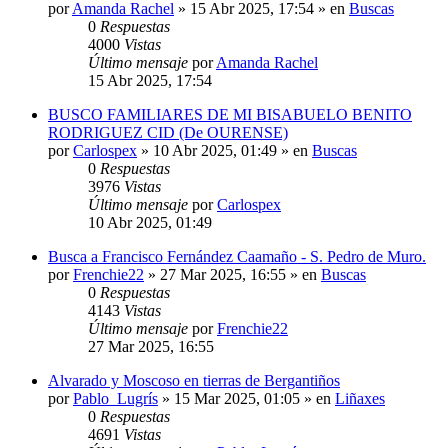
por
Amanda Rachel
»
15 Abr 2025, 17:54
» en
Buscas
0
Respuestas
4000
Vistas
Último mensaje
por
Amanda Rachel
15 Abr 2025, 17:54
BUSCO FAMILIARES DE MI BISABUELO BENITO
RODRIGUEZ CID (De OURENSE)
por
Carlospex
»
10 Abr 2025, 01:49
» en
Buscas
0
Respuestas
3976
Vistas
Último mensaje
por
Carlospex
10 Abr 2025, 01:49
Busca a Francisco Fernández Caamaño - S. Pedro de Muro.
por
Frenchie22
»
27 Mar 2025, 16:55
» en
Buscas
0
Respuestas
4143
Vistas
Último mensaje
por
Frenchie22
27 Mar 2025, 16:55
Alvarado y Moscoso en tierras de Bergantiños
por
Pablo_Lugrís
»
15 Mar 2025, 01:05
» en
Liñaxes
0
Respuestas
4691
Vistas