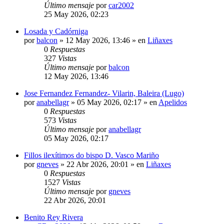
Último mensaje
por
car2002
25 May 2026, 02:23
Losada y Cadórniga
por
balcon
»
12 May 2026, 13:46
» en
Liñaxes
0
Respuestas
327
Vistas
Último mensaje
por
balcon
12 May 2026, 13:46
Jose Fernandez Fernandez- Vilarin, Baleira (Lugo)
por
anabellagr
»
05 May 2026, 02:17
» en
Apelidos
0
Respuestas
573
Vistas
Último mensaje
por
anabellagr
05 May 2026, 02:17
Fillos ilexítimos do bispo D. Vasco Mariño
por
gneves
»
22 Abr 2026, 20:01
» en
Liñaxes
0
Respuestas
1527
Vistas
Último mensaje
por
gneves
22 Abr 2026, 20:01
Benito Rey Rivera