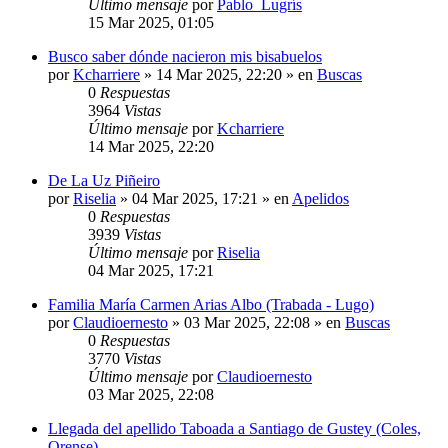
Último mensaje
por
Pablo_Lugrís
15 Mar 2025, 01:05
Busco saber dónde nacieron mis bisabuelos
por
Kcharriere
»
14 Mar 2025, 22:20
» en
Buscas
0
Respuestas
3964
Vistas
Último mensaje
por
Kcharriere
14 Mar 2025, 22:20
De La Uz Piñeiro
por
Riselia
»
04 Mar 2025, 17:21
» en
Apelidos
0
Respuestas
3939
Vistas
Último mensaje
por
Riselia
04 Mar 2025, 17:21
Familia María Carmen Arias Albo (Trabada - Lugo)
por
Claudioernesto
»
03 Mar 2025, 22:08
» en
Buscas
0
Respuestas
3770
Vistas
Último mensaje
por
Claudioernesto
03 Mar 2025, 22:08
Llegada del apellido Taboada a Santiago de Gustey (Coles,
Orense)