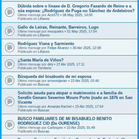
Dúbida sobre o linaxe de D. Gregorio Faxardo de Reino e a
súa esposa: ¿Rodríguez de Puga ou Sánchez de Ardeleiros?
Último mensaje por
Ace573
«
08 May 2025, 14:00
Publicado en
Liñaxes
Gallo de Leiras, Reinante, Barreiros, Lugo
Último mensaje por
mosqueira
«
01 May 2025, 17:54
Publicado en
Liñaxes
Rodríguez Viana y Sarmiento
Último mensaje por
Felipe Álvarez
«
30 Abr 2025, 12:08
Publicado en
Liñaxes
¿Santa María de Viños?
Último mensaje por
dmj
«
27 Abr 2025, 17:11
Publicado en
Territorio
Búsqueda del bisabuelo de mi esposa
Último mensaje por
ernestojavier
«
22 Abr 2025, 02:40
Publicado en
Buscas
Solicito axuda para atopar o matrimonio e a familia de
Serafín Genaro Severino Moure Porto (nado en 1876 en San
Vicente
Último mensaje por
Amanda Rachel
«
15 Abr 2025, 17:54
Publicado en
Buscas
BUSCO FAMILIARES DE MI BISABUELO BENITO
RODRIGUEZ CID (De OURENSE)
Último mensaje por
Carlospex
«
10 Abr 2025, 01:49
Publicado en
Buscas