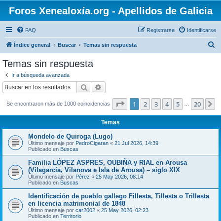
Foros Xenealoxía.org - Apellidos de Galicia
FAQ
Registrarse
Identificarse
B
Índice general
Buscar
Temas sin respuesta
u
Temas sin respuesta
s
Ir a búsqueda avanzada
c
Buscar
Búsqueda avanzada
a
Página
1
de
20
1
2
3
4
5
20
S
Se encontraron más de 1000 coincidencias
r
…
Temas
Mondelo de Quiroga (Lugo)
Último mensaje por
PedroCigaran
«
21 Jul 2026, 14:39
Publicado en
Buscas
Familia LÓPEZ ASPRES, OUBIÑA y RIAL en Arousa
(Vilagarcía, Vilanova e Isla de Arousa) – siglo XIX
Último mensaje por
Pérez
«
25 May 2026, 08:14
Publicado en
Buscas
Identificación de pueblo gallego Fillesta, Tillesta o Trillesta
en licencia matrimonial de 1848
Último mensaje por
car2002
«
25 May 2026, 02:23
Publicado en
Territorio