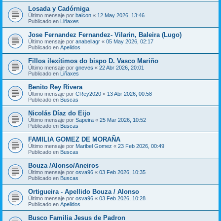
Losada y Cadórniga
Último mensaje por
balcon
«
12 May 2026, 13:46
Publicado en
Liñaxes
Jose Fernandez Fernandez- Vilarin, Baleira (Lugo)
Último mensaje por
anabellagr
«
05 May 2026, 02:17
Publicado en
Apelidos
Fillos ilexítimos do bispo D. Vasco Mariño
Último mensaje por
gneves
«
22 Abr 2026, 20:01
Publicado en
Liñaxes
Benito Rey Rivera
Último mensaje por
CRey2020
«
13 Abr 2026, 00:58
Publicado en
Buscas
Nicolás Díaz do Eijo
Último mensaje por
Sapeira
«
25 Mar 2026, 10:52
Publicado en
Buscas
FAMILIA GOMEZ DE MORAÑA
Último mensaje por
Maribel Gomez
«
23 Feb 2026, 00:49
Publicado en
Buscas
Bouza /Alonso/Aneiros
Último mensaje por
osva96
«
03 Feb 2026, 10:35
Publicado en
Buscas
Ortigueira - Apellido Bouza / Alonso
Último mensaje por
osva96
«
03 Feb 2026, 10:28
Publicado en
Apelidos
Busco Familia Jesus de Padron