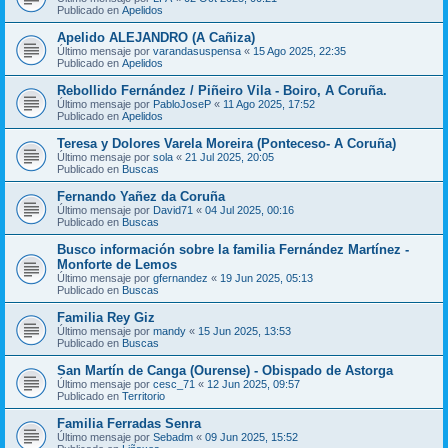
Publicado en
Apelidos
Apelido ALEJANDRO (A Cañiza)
Último mensaje por
varandasuspensa
«
15 Ago 2025, 22:35
Publicado en
Apelidos
Rebollido Fernández / Piñeiro Vila - Boiro, A Coruña.
Último mensaje por
PabloJoseP
«
11 Ago 2025, 17:52
Publicado en
Apelidos
Teresa y Dolores Varela Moreira (Ponteceso- A Coruña)
Último mensaje por
sola
«
21 Jul 2025, 20:05
Publicado en
Buscas
Fernando Yañez da Coruña
Último mensaje por
David71
«
04 Jul 2025, 00:16
Publicado en
Buscas
Busco información sobre la familia Fernández Martínez -
Monforte de Lemos
Último mensaje por
gfernandez
«
19 Jun 2025, 05:13
Publicado en
Buscas
Familia Rey Giz
Último mensaje por
mandy
«
15 Jun 2025, 13:53
Publicado en
Buscas
San Martín de Canga (Ourense) - Obispado de Astorga
Último mensaje por
cesc_71
«
12 Jun 2025, 09:57
Publicado en
Territorio
Familia Ferradas Senra
Último mensaje por
Sebadm
«
09 Jun 2025, 15:52