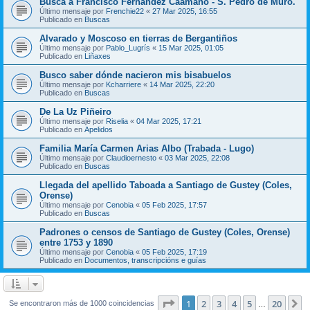
Busca a Francisco Fernández Caamaño - S. Pedro de Muro.
Último mensaje por
Frenchie22
«
27 Mar 2025, 16:55
Publicado en
Buscas
Alvarado y Moscoso en tierras de Bergantiños
Último mensaje por
Pablo_Lugrís
«
15 Mar 2025, 01:05
Publicado en
Liñaxes
Busco saber dónde nacieron mis bisabuelos
Último mensaje por
Kcharriere
«
14 Mar 2025, 22:20
Publicado en
Buscas
De La Uz Piñeiro
Último mensaje por
Riselia
«
04 Mar 2025, 17:21
Publicado en
Apelidos
Familia María Carmen Arias Albo (Trabada - Lugo)
Último mensaje por
Claudioernesto
«
03 Mar 2025, 22:08
Publicado en
Buscas
Llegada del apellido Taboada a Santiago de Gustey (Coles,
Orense)
Último mensaje por
Cenobia
«
05 Feb 2025, 17:57
Publicado en
Buscas
Padrones o censos de Santiago de Gustey (Coles, Orense)
entre 1753 y 1890
Último mensaje por
Cenobia
«
05 Feb 2025, 17:19
Publicado en
Documentos, transcripcións e guías
Página
1
de
20
1
2
3
4
5
20
S
Se encontraron más de 1000 coincidencias
…