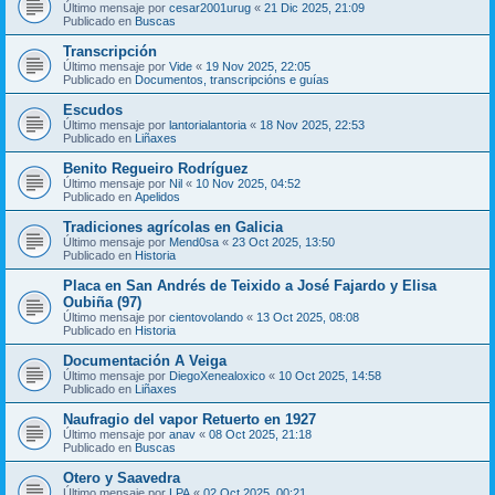
Último mensaje por
cesar2001urug
«
21 Dic 2025, 21:09
Publicado en
Buscas
Transcripción
Último mensaje por
Vide
«
19 Nov 2025, 22:05
Publicado en
Documentos, transcripcións e guías
Escudos
Último mensaje por
lantorialantoria
«
18 Nov 2025, 22:53
Publicado en
Liñaxes
Benito Regueiro Rodríguez
Último mensaje por
Nil
«
10 Nov 2025, 04:52
Publicado en
Apelidos
Tradiciones agrícolas en Galicia
Último mensaje por
Mend0sa
«
23 Oct 2025, 13:50
Publicado en
Historia
Placa en San Andrés de Teixido a José Fajardo y Elisa
Oubiña (97)
Último mensaje por
cientovolando
«
13 Oct 2025, 08:08
Publicado en
Historia
Documentación A Veiga
Último mensaje por
DiegoXenealoxico
«
10 Oct 2025, 14:58
Publicado en
Liñaxes
Naufragio del vapor Retuerto en 1927
Último mensaje por
anav
«
08 Oct 2025, 21:18
Publicado en
Buscas
Otero y Saavedra
Último mensaje por
LPA
«
02 Oct 2025, 00:21