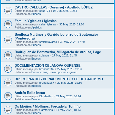
Publicado en
Liñaxes
CASTRO CALDELAS (Ourense) - Apellido LÓPEZ
Último mensaje por
cesc_71
«
06 Jun 2025, 12:54
Publicado en
Buscas
Familia Yglesias / Iglesias
Último mensaje por
seba_iglesias
«
30 May 2025, 22:10
Publicado en
Apelidos
Boullosa Martinez y Garrido Lorenzo de Soutomaior
(Pontevedra)
Último mensaje por
sofiamtavares
«
30 May 2025, 17:39
Publicado en
Buscas
Rodriguez de Pontevedra, Villagarcia de Arousa, Lage
Último mensaje por
solange
«
27 May 2025, 21:45
Publicado en
Buscas
DOCUMENTACION CELANOVA OURENSE
Último mensaje por
brenda1987
«
22 May 2025, 19:56
Publicado en
Documentos, transcripcións e guías
BUSCO PARTIDS DE NACIMIENTO O FE DE BAUTISMO
Último mensaje por
brenda1987
«
22 May 2025, 19:50
Publicado en
Buscas
Andrés Rolle Insua
Último mensaje por
Elizabethrd
«
21 May 2025, 06:14
Publicado en
Buscas
Os Moiños / Mollinos, Forcadela, Tomiño
Último mensaje por
Catmartins
«
14 May 2025, 10:43
Publicado en
Buscas