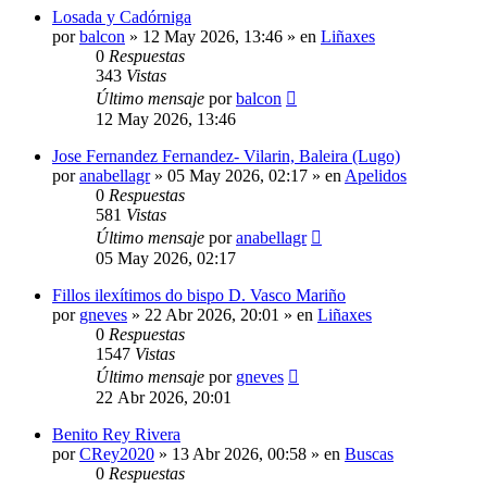
Losada y Cadórniga
por
balcon
»
12 May 2026, 13:46
» en
Liñaxes
0
Respuestas
343
Vistas
Último mensaje
por
balcon
12 May 2026, 13:46
Jose Fernandez Fernandez- Vilarin, Baleira (Lugo)
por
anabellagr
»
05 May 2026, 02:17
» en
Apelidos
0
Respuestas
581
Vistas
Último mensaje
por
anabellagr
05 May 2026, 02:17
Fillos ilexítimos do bispo D. Vasco Mariño
por
gneves
»
22 Abr 2026, 20:01
» en
Liñaxes
0
Respuestas
1547
Vistas
Último mensaje
por
gneves
22 Abr 2026, 20:01
Benito Rey Rivera
por
CRey2020
»
13 Abr 2026, 00:58
» en
Buscas
0
Respuestas