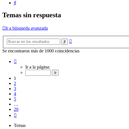
Buscar
Temas sin respuesta
Ir a búsqueda avanzada
Búsqueda
Buscar
avanzada
Se encontraron más de 1000 coincidencias
Página
1
Ir a la página:
de
20
1
2
3
4
5
…
20
Siguiente
Temas