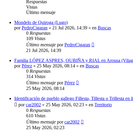
Respuestas
Vistas
Último mensaje
Mondelo de Quiroga (Lugo)
por
PedroCigaran
»
21 Jul 2026, 14:39
» en
Buscas
0
Respuestas
109
Vistas
Último mensaje
por
PedroCigaran
21 Jul 2026, 14:39
Familia LÓPEZ ASPRES, OUBIÑA y RIAL en Arousa (Vilagarcí
por
Pérez
»
25 May 2026, 08:14
» en
Buscas
0
Respuestas
314
Vistas
Último mensaje
por
Pérez
25 May 2026, 08:14
Identificación de pueblo gallego Fillesta, Tillesta o Trillesta en
por
car2002
»
25 May 2026, 02:23
» en
Territorio
0
Respuestas
610
Vistas
Último mensaje
por
car2002
25 May 2026, 02:23