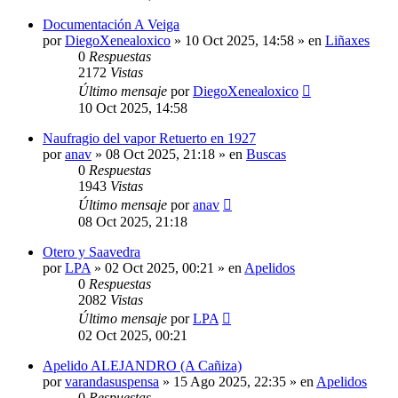
Documentación A Veiga
por
DiegoXenealoxico
»
10 Oct 2025, 14:58
» en
Liñaxes
0
Respuestas
2172
Vistas
Último mensaje
por
DiegoXenealoxico
10 Oct 2025, 14:58
Naufragio del vapor Retuerto en 1927
por
anav
»
08 Oct 2025, 21:18
» en
Buscas
0
Respuestas
1943
Vistas
Último mensaje
por
anav
08 Oct 2025, 21:18
Otero y Saavedra
por
LPA
»
02 Oct 2025, 00:21
» en
Apelidos
0
Respuestas
2082
Vistas
Último mensaje
por
LPA
02 Oct 2025, 00:21
Apelido ALEJANDRO (A Cañiza)
por
varandasuspensa
»
15 Ago 2025, 22:35
» en
Apelidos
0
Respuestas