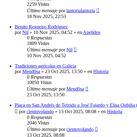
2259
Vistas
Último mensaje
por
lantorialantoria
18 Nov 2025, 22:53
Benito Regueiro Rodríguez
por
Nil
»
10 Nov 2025, 04:52
» en
Apelidos
0
Respuestas
1809
Vistas
Último mensaje
por
Nil
10 Nov 2025, 04:52
Tradiciones agrícolas en Galicia
por
Mend0sa
»
23 Oct 2025, 13:50
» en
Historia
0
Respuestas
10050
Vistas
Último mensaje
por
Mend0sa
23 Oct 2025, 13:50
Placa en San Andrés de Teixido a José Fajardo y Elisa Oubiña 
por
cientovolando
»
13 Oct 2025, 08:08
» en
Historia
0
Respuestas
2046
Vistas
Último mensaje
por
cientovolando
13 Oct 2025, 08:08