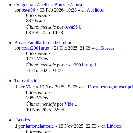
Ortigueira - Apellido Bouza / Alonso
por
osva96
»
03 Feb 2026, 10:28
» en
Apelidos
0
Respuestas
887
Vistas
Último mensaje
por
osva96
03 Feb 2026, 10:28
Busco Familia Jesus de Padron
por
cesar2001urug
»
21 Dic 2025, 21:09
» en
Buscas
0
Respuestas
1255
Vistas
Último mensaje
por
cesar2001urug
21 Dic 2025, 21:09
Transcripción
por
Vide
»
19 Nov 2025, 22:05
» en
Documentos, transcripci
0
Respuestas
2989
Vistas
Último mensaje
por
Vide
19 Nov 2025, 22:05
Escudos
por
lantorialantoria
»
18 Nov 2025, 22:53
» en
Liñaxes
0
Respuestas