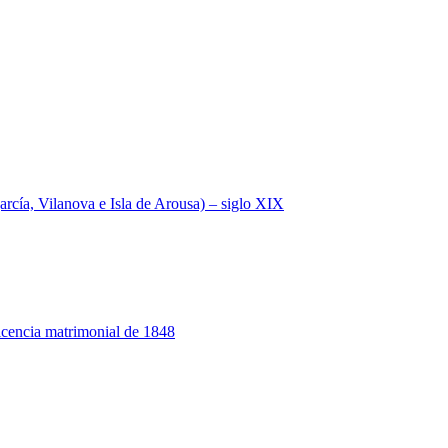
a, Vilanova e Isla de Arousa) – siglo XIX
 licencia matrimonial de 1848