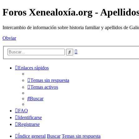
Foros Xenealoxía.org - Apellidos
Intercambio de información sobre historia familiar y apellidos de Gali
Obviar
Búsqueda
Buscar
avanzada
Enlaces rápidos
Temas sin respuesta
Temas activos
Buscar
FAQ
Identificarse
Registrarse
Índice general
Buscar
Temas sin respuesta