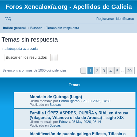
Foros Xenealoxía.org - Apellidos de Galicia
FAQ
Registrarse
Identificarse
B
Índice general
Buscar
Temas sin respuesta
u
Temas sin respuesta
s
Ir a búsqueda avanzada
c
Buscar
Búsqueda avanzada
a
r
1
2
3
4
5
20
Página
1
de
20
Se encontraron más de 1000 coincidencias
…
Temas
Mondelo de Quiroga (Lugo)
Último mensaje por
PedroCigaran
«
21 Jul 2026, 14:39
Publicado en
Buscas
Familia LÓPEZ ASPRES, OUBIÑA y RIAL en Arousa
(Vilagarcía, Vilanova e Isla de Arousa) – siglo XIX
Último mensaje por
Pérez
«
25 May 2026, 08:14
Publicado en
Buscas
Identificación de pueblo gallego Fillesta, Tillesta o