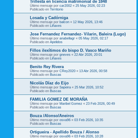
Trillesta en licencia matrimonial de 1848
Último mensaje por
car2002
«
25 May 2026, 02:23
Publicado en
Territorio
Losada y Cadórniga
Último mensaje por
balcon
«
12 May 2026, 13:46
Publicado en
Liñaxes
Jose Fernandez Fernandez- Vilarin, Baleira (Lugo)
Último mensaje por
anabellagr
«
05 May 2026, 02:17
Publicado en
Apelidos
Fillos ilexítimos do bispo D. Vasco Mariño
Último mensaje por
gneves
«
22 Abr 2026, 20:01
Publicado en
Liñaxes
Benito Rey Rivera
Último mensaje por
CRey2020
«
13 Abr 2026, 00:58
Publicado en
Buscas
Nicolás Díaz do Eijo
Último mensaje por
Sapeira
«
25 Mar 2026, 10:52
Publicado en
Buscas
FAMILIA GOMEZ DE MORAÑA
Último mensaje por
Maribel Gomez
«
23 Feb 2026, 00:49
Publicado en
Buscas
Bouza /Alonso/Aneiros
Último mensaje por
osva96
«
03 Feb 2026, 10:35
Publicado en
Buscas
Ortigueira - Apellido Bouza / Alonso
Último mensaje por
osva96
«
03 Feb 2026, 10:28