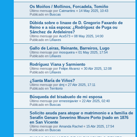
Os Moiños / Mollinos, Forcadela, Tomiño
Último mensaje por
Catmartins
«
14 May 2025, 10:43
Publicado en
Buscas
Dúbida sobre o linaxe de D. Gregorio Faxardo de
Reino e a súa esposa: ¿Rodríguez de Puga ou
Sánchez de Ardeleiros?
Último mensaje por
Ace573
«
08 May 2025, 14:00
Publicado en
Liñaxes
Gallo de Leiras, Reinante, Barreiros, Lugo
Último mensaje por
mosqueira
«
01 May 2025, 17:54
Publicado en
Liñaxes
Rodríguez Viana y Sarmiento
Último mensaje por
Felipe Álvarez
«
30 Abr 2025, 12:08
Publicado en
Liñaxes
¿Santa María de Viños?
Último mensaje por
dmj
«
27 Abr 2025, 17:11
Publicado en
Territorio
Búsqueda del bisabuelo de mi esposa
Último mensaje por
ernestojavier
«
22 Abr 2025, 02:40
Publicado en
Buscas
Solicito axuda para atopar o matrimonio e a familia de
Serafín Genaro Severino Moure Porto (nado en 1876
en San Vicente
Último mensaje por
Amanda Rachel
«
15 Abr 2025, 17:54
Publicado en
Buscas