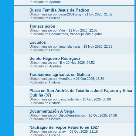
Publicado en
Apelidos
Busco Familia Jesus de Padron
Último mensaje por
cesar2001urug
«
21 Dic 2025, 21:09
Publicado en
Buscas
Transcripción
Último mensaje por
Vide
«
19 Nov 2025, 22:05
Publicado en
Documentos, transcripcións e guías
Escudos
Último mensaje por
lantorialantoria
«
18 Nov 2025, 22:53
Publicado en
Liñaxes
Benito Regueiro Rodríguez
Último mensaje por
Nil
«
10 Nov 2025, 04:52
Publicado en
Apelidos
Tradiciones agrícolas en Galicia
Último mensaje por
Mend0sa
«
23 Oct 2025, 13:50
Publicado en
Historia
Placa en San Andrés de Teixido a José Fajardo y Elisa
Oubiña (97)
Último mensaje por
cientovolando
«
13 Oct 2025, 08:08
Publicado en
Historia
Documentación A Veiga
Último mensaje por
DiegoXenealoxico
«
10 Oct 2025, 14:58
Publicado en
Liñaxes
Naufragio del vapor Retuerto en 1927
Último mensaje por
anav
«
08 Oct 2025, 21:18
Publicado en
Buscas