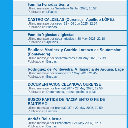
Familia Ferradas Senra
Último mensaje por
Sebadm
«
09 Jun 2025, 15:52
Publicado en
Liñaxes
CASTRO CALDELAS (Ourense) - Apellido LÓPEZ
Último mensaje por
cesc_71
«
06 Jun 2025, 12:54
Publicado en
Buscas
Familia Yglesias / Iglesias
Último mensaje por
seba_iglesias
«
30 May 2025, 22:10
Publicado en
Apelidos
Boullosa Martinez y Garrido Lorenzo de Soutomaior
(Pontevedra)
Último mensaje por
sofiamtavares
«
30 May 2025, 17:39
Publicado en
Buscas
Rodriguez de Pontevedra, Villagarcia de Arousa, Lage
Último mensaje por
solange
«
27 May 2025, 21:45
Publicado en
Buscas
DOCUMENTACION CELANOVA OURENSE
Último mensaje por
brenda1987
«
22 May 2025, 19:56
Publicado en
Documentos, transcripcións e guías
BUSCO PARTIDS DE NACIMIENTO O FE DE
BAUTISMO
Último mensaje por
brenda1987
«
22 May 2025, 19:50
Publicado en
Buscas
Andrés Rolle Insua
Último mensaje por
Elizabethrd
«
21 May 2025, 06:14
Publicado en
Buscas