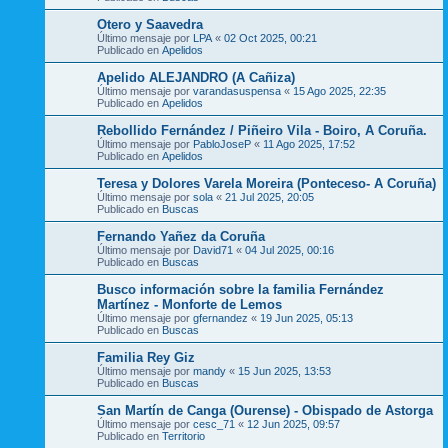
Otero y Saavedra
Último mensaje por
LPA
«
02 Oct 2025, 00:21
Publicado en
Apelidos
Apelido ALEJANDRO (A Cañiza)
Último mensaje por
varandasuspensa
«
15 Ago 2025, 22:35
Publicado en
Apelidos
Rebollido Fernández / Piñeiro Vila - Boiro, A Coruña.
Último mensaje por
PabloJoseP
«
11 Ago 2025, 17:52
Publicado en
Apelidos
Teresa y Dolores Varela Moreira (Ponteceso- A Coruña)
Último mensaje por
sola
«
21 Jul 2025, 20:05
Publicado en
Buscas
Fernando Yañez da Coruña
Último mensaje por
David71
«
04 Jul 2025, 00:16
Publicado en
Buscas
Busco información sobre la familia Fernández
Martínez - Monforte de Lemos
Último mensaje por
gfernandez
«
19 Jun 2025, 05:13
Publicado en
Buscas
Familia Rey Giz
Último mensaje por
mandy
«
15 Jun 2025, 13:53
Publicado en
Buscas
San Martín de Canga (Ourense) - Obispado de Astorga
Último mensaje por
cesc_71
«
12 Jun 2025, 09:57
Publicado en
Territorio