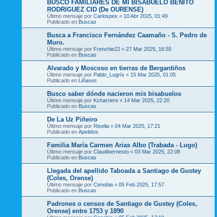
BUSCO FAMILIARES DE MI BISABUELO BENITO
RODRIGUEZ CID (De OURENSE)
Último mensaje por
Carlospex
«
10 Abr 2025, 01:49
Publicado en
Buscas
Busca a Francisco Fernández Caamaño - S. Pedro de
Muro.
Último mensaje por
Frenchie22
«
27 Mar 2025, 16:55
Publicado en
Buscas
Alvarado y Moscoso en tierras de Bergantiños
Último mensaje por
Pablo_Lugrís
«
15 Mar 2025, 01:05
Publicado en
Liñaxes
Busco saber dónde nacieron mis bisabuelos
Último mensaje por
Kcharriere
«
14 Mar 2025, 22:20
Publicado en
Buscas
De La Uz Piñeiro
Último mensaje por
Riselia
«
04 Mar 2025, 17:21
Publicado en
Apelidos
Familia María Carmen Arias Albo (Trabada - Lugo)
Último mensaje por
Claudioernesto
«
03 Mar 2025, 22:08
Publicado en
Buscas
Llegada del apellido Taboada a Santiago de Gustey
(Coles, Orense)
Último mensaje por
Cenobia
«
05 Feb 2025, 17:57
Publicado en
Buscas
Padrones o censos de Santiago de Gustey (Coles,
Orense) entre 1753 y 1890