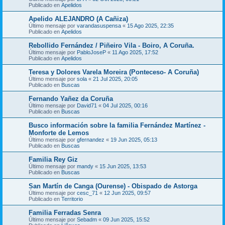
Publicado en
Apelidos
Apelido ALEJANDRO (A Cañiza)
Último mensaje por
varandasuspensa
«
15 Ago 2025, 22:35
Publicado en
Apelidos
Rebollido Fernández / Piñeiro Vila - Boiro, A Coruña.
Último mensaje por
PabloJoseP
«
11 Ago 2025, 17:52
Publicado en
Apelidos
Teresa y Dolores Varela Moreira (Ponteceso- A Coruña)
Último mensaje por
sola
«
21 Jul 2025, 20:05
Publicado en
Buscas
Fernando Yañez da Coruña
Último mensaje por
David71
«
04 Jul 2025, 00:16
Publicado en
Buscas
Busco información sobre la familia Fernández Martínez -
Monforte de Lemos
Último mensaje por
gfernandez
«
19 Jun 2025, 05:13
Publicado en
Buscas
Familia Rey Giz
Último mensaje por
mandy
«
15 Jun 2025, 13:53
Publicado en
Buscas
San Martín de Canga (Ourense) - Obispado de Astorga
Último mensaje por
cesc_71
«
12 Jun 2025, 09:57
Publicado en
Territorio
Familia Ferradas Senra
Último mensaje por
Sebadm
«
09 Jun 2025, 15:52