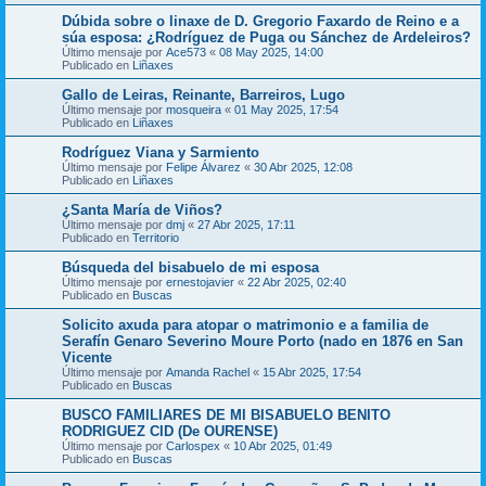
Dúbida sobre o linaxe de D. Gregorio Faxardo de Reino e a
súa esposa: ¿Rodríguez de Puga ou Sánchez de Ardeleiros?
Último mensaje por
Ace573
«
08 May 2025, 14:00
Publicado en
Liñaxes
Gallo de Leiras, Reinante, Barreiros, Lugo
Último mensaje por
mosqueira
«
01 May 2025, 17:54
Publicado en
Liñaxes
Rodríguez Viana y Sarmiento
Último mensaje por
Felipe Álvarez
«
30 Abr 2025, 12:08
Publicado en
Liñaxes
¿Santa María de Viños?
Último mensaje por
dmj
«
27 Abr 2025, 17:11
Publicado en
Territorio
Búsqueda del bisabuelo de mi esposa
Último mensaje por
ernestojavier
«
22 Abr 2025, 02:40
Publicado en
Buscas
Solicito axuda para atopar o matrimonio e a familia de
Serafín Genaro Severino Moure Porto (nado en 1876 en San
Vicente
Último mensaje por
Amanda Rachel
«
15 Abr 2025, 17:54
Publicado en
Buscas
BUSCO FAMILIARES DE MI BISABUELO BENITO
RODRIGUEZ CID (De OURENSE)
Último mensaje por
Carlospex
«
10 Abr 2025, 01:49
Publicado en
Buscas