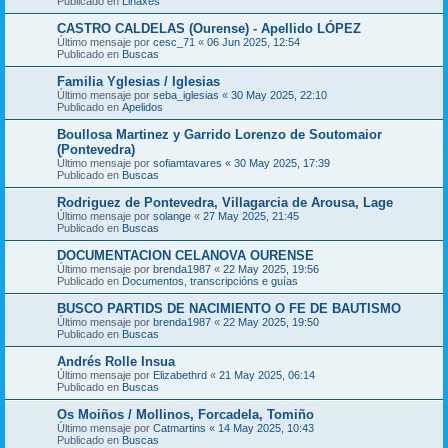
Publicado en
Liñaxes
CASTRO CALDELAS (Ourense) - Apellido LÓPEZ
Último mensaje por
cesc_71
«
06 Jun 2025, 12:54
Publicado en
Buscas
Familia Yglesias / Iglesias
Último mensaje por
seba_iglesias
«
30 May 2025, 22:10
Publicado en
Apelidos
Boullosa Martinez y Garrido Lorenzo de Soutomaior
(Pontevedra)
Último mensaje por
sofiamtavares
«
30 May 2025, 17:39
Publicado en
Buscas
Rodriguez de Pontevedra, Villagarcia de Arousa, Lage
Último mensaje por
solange
«
27 May 2025, 21:45
Publicado en
Buscas
DOCUMENTACION CELANOVA OURENSE
Último mensaje por
brenda1987
«
22 May 2025, 19:56
Publicado en
Documentos, transcripcións e guías
BUSCO PARTIDS DE NACIMIENTO O FE DE BAUTISMO
Último mensaje por
brenda1987
«
22 May 2025, 19:50
Publicado en
Buscas
Andrés Rolle Insua
Último mensaje por
Elizabethrd
«
21 May 2025, 06:14
Publicado en
Buscas
Os Moiños / Mollinos, Forcadela, Tomiño
Último mensaje por
Catmartins
«
14 May 2025, 10:43
Publicado en
Buscas