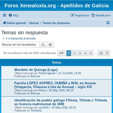
Foros Xenealoxía.org - Apellidos de Galicia
FAQ
Registrarse
Identificarse
B
Índice general
Buscar
Temas sin respuesta
u
Temas sin respuesta
s
Ir a búsqueda avanzada
c
Buscar
Búsqueda avanzada
a
Página
1
de
20
1
2
3
4
5
20
S
Se encontraron más de 1000 coincidencias
r
…
Temas
Mondelo de Quiroga (Lugo)
Último mensaje por
PedroCigaran
«
21 Jul 2026, 14:39
Publicado en
Buscas
Familia LÓPEZ ASPRES, OUBIÑA y RIAL en Arousa
(Vilagarcía, Vilanova e Isla de Arousa) – siglo XIX
Último mensaje por
Pérez
«
25 May 2026, 08:14
Publicado en
Buscas
Identificación de pueblo gallego Fillesta, Tillesta o Trillesta
en licencia matrimonial de 1848
Último mensaje por
car2002
«
25 May 2026, 02:23
Publicado en
Territorio