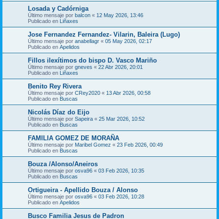
Losada y Cadórniga
Último mensaje por
balcon
«
12 May 2026, 13:46
Publicado en
Liñaxes
Jose Fernandez Fernandez- Vilarin, Baleira (Lugo)
Último mensaje por
anabellagr
«
05 May 2026, 02:17
Publicado en
Apelidos
Fillos ilexítimos do bispo D. Vasco Mariño
Último mensaje por
gneves
«
22 Abr 2026, 20:01
Publicado en
Liñaxes
Benito Rey Rivera
Último mensaje por
CRey2020
«
13 Abr 2026, 00:58
Publicado en
Buscas
Nicolás Díaz do Eijo
Último mensaje por
Sapeira
«
25 Mar 2026, 10:52
Publicado en
Buscas
FAMILIA GOMEZ DE MORAÑA
Último mensaje por
Maribel Gomez
«
23 Feb 2026, 00:49
Publicado en
Buscas
Bouza /Alonso/Aneiros
Último mensaje por
osva96
«
03 Feb 2026, 10:35
Publicado en
Buscas
Ortigueira - Apellido Bouza / Alonso
Último mensaje por
osva96
«
03 Feb 2026, 10:28
Publicado en
Apelidos
Busco Familia Jesus de Padron