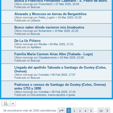
Busca a Francisco Fernández Caamaño - S. Pedro de Muro.
Último mensaje por
Frenchie22
«
27 Mar 2025, 16:55
Publicado en
Buscas
Alvarado y Moscoso en tierras de Bergantiños
Último mensaje por
Pablo_Lugrís
«
15 Mar 2025, 01:05
Publicado en
Liñaxes
Busco saber dónde nacieron mis bisabuelos
Último mensaje por
Kcharriere
«
14 Mar 2025, 22:20
Publicado en
Buscas
De La Uz Piñeiro
Último mensaje por
Riselia
«
04 Mar 2025, 17:21
Publicado en
Apelidos
Familia María Carmen Arias Albo (Trabada - Lugo)
Último mensaje por
Claudioernesto
«
03 Mar 2025, 22:08
Publicado en
Buscas
Llegada del apellido Taboada a Santiago de Gustey (Coles,
Orense)
Último mensaje por
Cenobia
«
05 Feb 2025, 17:57
Publicado en
Buscas
Padrones o censos de Santiago de Gustey (Coles, Orense)
entre 1753 y 1890
Último mensaje por
Cenobia
«
05 Feb 2025, 17:19
Publicado en
Documentos, transcripcións e guías
Página
1
de
20
1
2
3
4
5
20
S
Se encontraron más de 1000 coincidencias
…