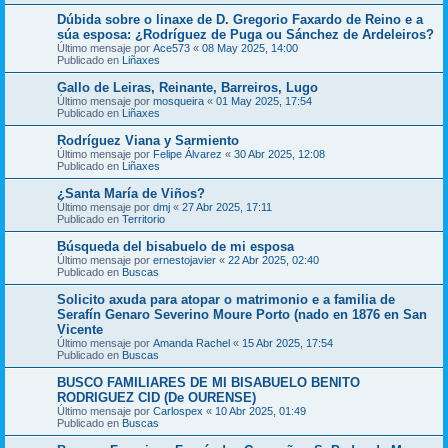
Dúbida sobre o linaxe de D. Gregorio Faxardo de Reino e a
súa esposa: ¿Rodríguez de Puga ou Sánchez de Ardeleiros?
Último mensaje por
Ace573
«
08 May 2025, 14:00
Publicado en
Liñaxes
Gallo de Leiras, Reinante, Barreiros, Lugo
Último mensaje por
mosqueira
«
01 May 2025, 17:54
Publicado en
Liñaxes
Rodríguez Viana y Sarmiento
Último mensaje por
Felipe Álvarez
«
30 Abr 2025, 12:08
Publicado en
Liñaxes
¿Santa María de Viños?
Último mensaje por
dmj
«
27 Abr 2025, 17:11
Publicado en
Territorio
Búsqueda del bisabuelo de mi esposa
Último mensaje por
ernestojavier
«
22 Abr 2025, 02:40
Publicado en
Buscas
Solicito axuda para atopar o matrimonio e a familia de
Serafín Genaro Severino Moure Porto (nado en 1876 en San
Vicente
Último mensaje por
Amanda Rachel
«
15 Abr 2025, 17:54
Publicado en
Buscas
BUSCO FAMILIARES DE MI BISABUELO BENITO
RODRIGUEZ CID (De OURENSE)
Último mensaje por
Carlospex
«
10 Abr 2025, 01:49
Publicado en
Buscas