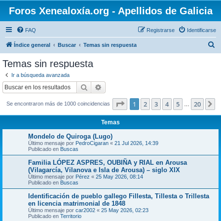
Foros Xenealoxía.org - Apellidos de Galicia
FAQ
Registrarse
Identificarse
B
Índice general
Buscar
Temas sin respuesta
u
Temas sin respuesta
s
Ir a búsqueda avanzada
c
Buscar
Búsqueda avanzada
a
Página
1
de
20
1
2
3
4
5
20
S
Se encontraron más de 1000 coincidencias
r
…
Temas
Mondelo de Quiroga (Lugo)
Último mensaje por
PedroCigaran
«
21 Jul 2026, 14:39
Publicado en
Buscas
Familia LÓPEZ ASPRES, OUBIÑA y RIAL en Arousa
(Vilagarcía, Vilanova e Isla de Arousa) – siglo XIX
Último mensaje por
Pérez
«
25 May 2026, 08:14
Publicado en
Buscas
Identificación de pueblo gallego Fillesta, Tillesta o Trillesta
en licencia matrimonial de 1848
Último mensaje por
car2002
«
25 May 2026, 02:23
Publicado en
Territorio