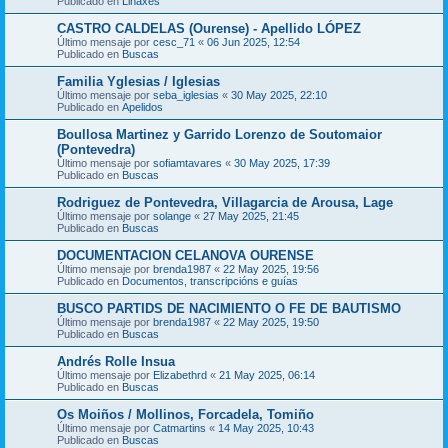
Publicado en
Liñaxes
CASTRO CALDELAS (Ourense) - Apellido LÓPEZ
Último mensaje por
cesc_71
«
06 Jun 2025, 12:54
Publicado en
Buscas
Familia Yglesias / Iglesias
Último mensaje por
seba_iglesias
«
30 May 2025, 22:10
Publicado en
Apelidos
Boullosa Martinez y Garrido Lorenzo de Soutomaior
(Pontevedra)
Último mensaje por
sofiamtavares
«
30 May 2025, 17:39
Publicado en
Buscas
Rodriguez de Pontevedra, Villagarcia de Arousa, Lage
Último mensaje por
solange
«
27 May 2025, 21:45
Publicado en
Buscas
DOCUMENTACION CELANOVA OURENSE
Último mensaje por
brenda1987
«
22 May 2025, 19:56
Publicado en
Documentos, transcripcións e guías
BUSCO PARTIDS DE NACIMIENTO O FE DE BAUTISMO
Último mensaje por
brenda1987
«
22 May 2025, 19:50
Publicado en
Buscas
Andrés Rolle Insua
Último mensaje por
Elizabethrd
«
21 May 2025, 06:14
Publicado en
Buscas
Os Moiños / Mollinos, Forcadela, Tomiño
Último mensaje por
Catmartins
«
14 May 2025, 10:43
Publicado en
Buscas