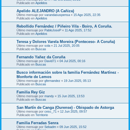
Publicado en
Apelidos
Apelido ALEJANDRO (A Cañiza)
Último mensaje por
varandasuspensa
«
15 Ago 2025, 22:35
Publicado en
Apelidos
Rebollido Fernández / Piñeiro Vila - Boiro, A Coruña.
Último mensaje por
PabloJoseP
«
11 Ago 2025, 17:52
Publicado en
Apelidos
Teresa y Dolores Varela Moreira (Ponteceso- A Coruña)
Último mensaje por
sola
«
21 Jul 2025, 20:05
Publicado en
Buscas
Fernando Yañez da Coruña
Último mensaje por
David71
«
04 Jul 2025, 00:16
Publicado en
Buscas
Busco información sobre la familia Fernández Martínez -
Monforte de Lemos
Último mensaje por
gfernandez
«
19 Jun 2025, 05:13
Publicado en
Buscas
Familia Rey Giz
Último mensaje por
mandy
«
15 Jun 2025, 13:53
Publicado en
Buscas
San Martín de Canga (Ourense) - Obispado de Astorga
Último mensaje por
cesc_71
«
12 Jun 2025, 09:57
Publicado en
Territorio
Familia Ferradas Senra
Último mensaje por
Sebadm
«
09 Jun 2025, 15:52