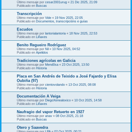
Último mensaje por
cesar2001urug
«
21 Dic 2025, 21:09
Publicado en
Buscas
Transcripción
Último mensaje por
Vide
«
19 Nov 2025, 22:05
Publicado en
Documentos, transcripcións e guías
Escudos
Último mensaje por
lantorialantoria
«
18 Nov 2025, 22:53
Publicado en
Liñaxes
Benito Regueiro Rodríguez
Último mensaje por
Nil
«
10 Nov 2025, 04:52
Publicado en
Apelidos
Tradiciones agrícolas en Galicia
Último mensaje por
Mend0sa
«
23 Oct 2025, 13:50
Publicado en
Historia
Placa en San Andrés de Teixido a José Fajardo y Elisa
Oubiña (97)
Último mensaje por
cientovolando
«
13 Oct 2025, 08:08
Publicado en
Historia
Documentación A Veiga
Último mensaje por
DiegoXenealoxico
«
10 Oct 2025, 14:58
Publicado en
Liñaxes
Naufragio del vapor Retuerto en 1927
Último mensaje por
anav
«
08 Oct 2025, 21:18
Publicado en
Buscas
Otero y Saavedra
Último mensaje por
LPA
«
02 Oct 2025, 00:21