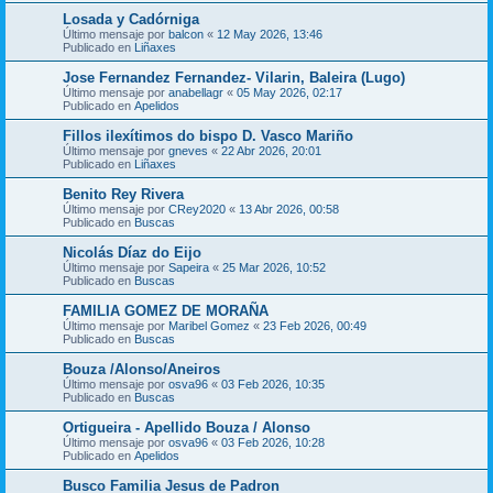
Losada y Cadórniga
Último mensaje por
balcon
«
12 May 2026, 13:46
Publicado en
Liñaxes
Jose Fernandez Fernandez- Vilarin, Baleira (Lugo)
Último mensaje por
anabellagr
«
05 May 2026, 02:17
Publicado en
Apelidos
Fillos ilexítimos do bispo D. Vasco Mariño
Último mensaje por
gneves
«
22 Abr 2026, 20:01
Publicado en
Liñaxes
Benito Rey Rivera
Último mensaje por
CRey2020
«
13 Abr 2026, 00:58
Publicado en
Buscas
Nicolás Díaz do Eijo
Último mensaje por
Sapeira
«
25 Mar 2026, 10:52
Publicado en
Buscas
FAMILIA GOMEZ DE MORAÑA
Último mensaje por
Maribel Gomez
«
23 Feb 2026, 00:49
Publicado en
Buscas
Bouza /Alonso/Aneiros
Último mensaje por
osva96
«
03 Feb 2026, 10:35
Publicado en
Buscas
Ortigueira - Apellido Bouza / Alonso
Último mensaje por
osva96
«
03 Feb 2026, 10:28
Publicado en
Apelidos
Busco Familia Jesus de Padron