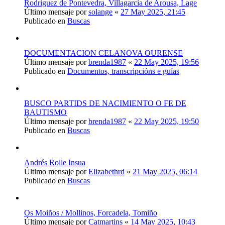
Rodriguez de Pontevedra, Villagarcia de Arousa, Lage
Último mensaje por
solange
«
27 May 2025, 21:45
Publicado en
Buscas
DOCUMENTACION CELANOVA OURENSE
Último mensaje por
brenda1987
«
22 May 2025, 19:56
Publicado en
Documentos, transcripcións e guías
BUSCO PARTIDS DE NACIMIENTO O FE DE
BAUTISMO
Último mensaje por
brenda1987
«
22 May 2025, 19:50
Publicado en
Buscas
Andrés Rolle Insua
Último mensaje por
Elizabethrd
«
21 May 2025, 06:14
Publicado en
Buscas
Os Moiños / Mollinos, Forcadela, Tomiño
Último mensaje por
Catmartins
«
14 May 2025, 10:43