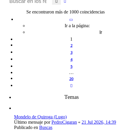
Buscar
Búsqueda avanzada
Se encontraron más de 1000 coincidencias
Página
1
de
20
Ir a la página:
1
2
3
4
5
…
20
Siguiente
Temas
Mondelo de Quiroga (Lugo)
Último mensaje por
PedroCigaran
«
21 Jul 2026, 14:39
Publicado en
Buscas