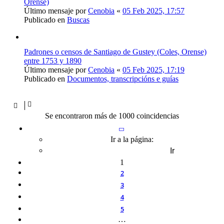
Orense)
Último mensaje por
Cenobia
«
05 Feb 2025, 17:57
Publicado en
Buscas
Padrones o censos de Santiago de Gustey (Coles, Orense)
entre 1753 y 1890
Último mensaje por
Cenobia
«
05 Feb 2025, 17:19
Publicado en
Documentos, transcripcións e guías
Se encontraron más de 1000 coincidencias
Página
1
de
20
Ir a la página:
1
2
3
4
5
…