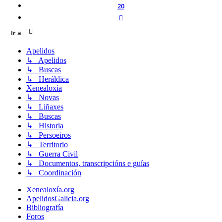
20
Siguiente
Ir a
Apelidos
↳ Apelidos
↳ Buscas
↳ Heráldica
Xenealoxía
↳ Novas
↳ Liñaxes
↳ Buscas
↳ Historia
↳ Persoeiros
↳ Territorio
↳ Guerra Civil
↳ Documentos, transcripcións e guías
↳ Coordinación
Xenealoxía.org
ApelidosGalicia.org
Bibliografía
Foros