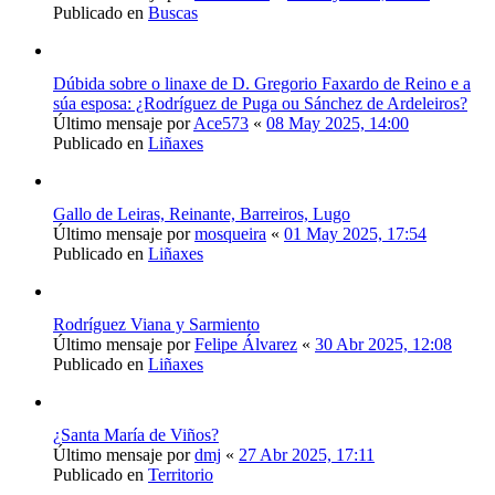
Publicado en
Buscas
Dúbida sobre o linaxe de D. Gregorio Faxardo de Reino e a
súa esposa: ¿Rodríguez de Puga ou Sánchez de Ardeleiros?
Último mensaje por
Ace573
«
08 May 2025, 14:00
Publicado en
Liñaxes
Gallo de Leiras, Reinante, Barreiros, Lugo
Último mensaje por
mosqueira
«
01 May 2025, 17:54
Publicado en
Liñaxes
Rodríguez Viana y Sarmiento
Último mensaje por
Felipe Álvarez
«
30 Abr 2025, 12:08
Publicado en
Liñaxes
¿Santa María de Viños?
Último mensaje por
dmj
«
27 Abr 2025, 17:11
Publicado en
Territorio