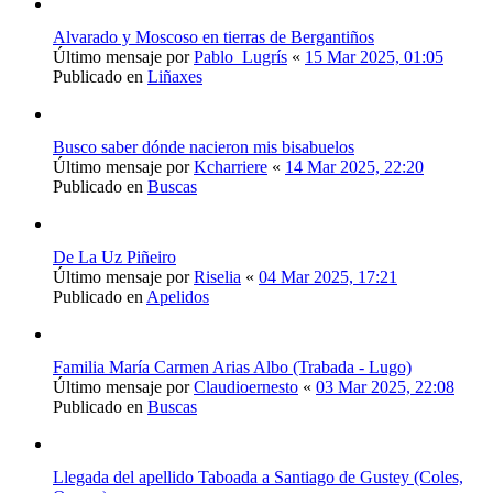
Alvarado y Moscoso en tierras de Bergantiños
Último mensaje por
Pablo_Lugrís
«
15 Mar 2025, 01:05
Publicado en
Liñaxes
Busco saber dónde nacieron mis bisabuelos
Último mensaje por
Kcharriere
«
14 Mar 2025, 22:20
Publicado en
Buscas
De La Uz Piñeiro
Último mensaje por
Riselia
«
04 Mar 2025, 17:21
Publicado en
Apelidos
Familia María Carmen Arias Albo (Trabada - Lugo)
Último mensaje por
Claudioernesto
«
03 Mar 2025, 22:08
Publicado en
Buscas
Llegada del apellido Taboada a Santiago de Gustey (Coles,