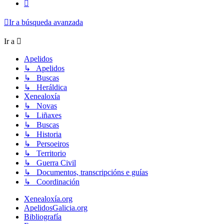
Siguiente
Ir a búsqueda avanzada
Ir a
Apelidos
↳ Apelidos
↳ Buscas
↳ Heráldica
Xenealoxía
↳ Novas
↳ Liñaxes
↳ Buscas
↳ Historia
↳ Persoeiros
↳ Territorio
↳ Guerra Civil
↳ Documentos, transcripcións e guías
↳ Coordinación
Xenealoxía.org
ApelidosGalicia.org
Bibliografía