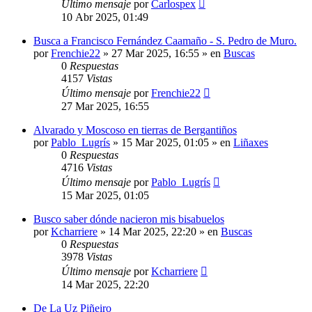
Último mensaje
por
Carlospex
10 Abr 2025, 01:49
Busca a Francisco Fernández Caamaño - S. Pedro de Muro.
por
Frenchie22
»
27 Mar 2025, 16:55
» en
Buscas
0
Respuestas
4157
Vistas
Último mensaje
por
Frenchie22
27 Mar 2025, 16:55
Alvarado y Moscoso en tierras de Bergantiños
por
Pablo_Lugrís
»
15 Mar 2025, 01:05
» en
Liñaxes
0
Respuestas
4716
Vistas
Último mensaje
por
Pablo_Lugrís
15 Mar 2025, 01:05
Busco saber dónde nacieron mis bisabuelos
por
Kcharriere
»
14 Mar 2025, 22:20
» en
Buscas
0
Respuestas
3978
Vistas
Último mensaje
por
Kcharriere
14 Mar 2025, 22:20
De La Uz Piñeiro