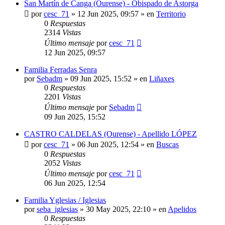
San Martín de Canga (Ourense) - Obispado de Astorga
por
cesc_71
»
12 Jun 2025, 09:57
» en
Territorio
0
Respuestas
2314
Vistas
Último mensaje
por
cesc_71
12 Jun 2025, 09:57
Familia Ferradas Senra
por
Sebadm
»
09 Jun 2025, 15:52
» en
Liñaxes
0
Respuestas
2201
Vistas
Último mensaje
por
Sebadm
09 Jun 2025, 15:52
CASTRO CALDELAS (Ourense) - Apellido LÓPEZ
por
cesc_71
»
06 Jun 2025, 12:54
» en
Buscas
0
Respuestas
2052
Vistas
Último mensaje
por
cesc_71
06 Jun 2025, 12:54
Familia Yglesias / Iglesias
por
seba_iglesias
»
30 May 2025, 22:10
» en
Apelidos
0
Respuestas