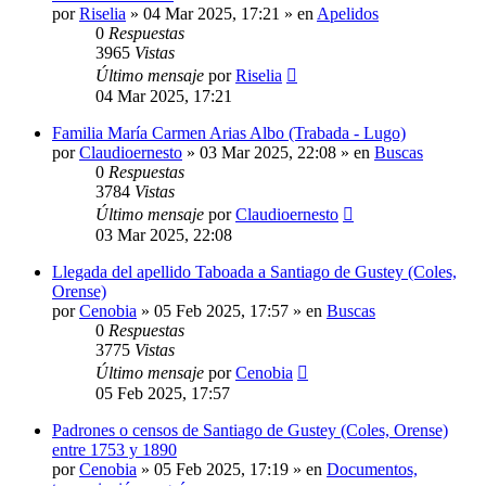
por
Riselia
»
04 Mar 2025, 17:21
» en
Apelidos
0
Respuestas
3965
Vistas
Último mensaje
por
Riselia
04 Mar 2025, 17:21
Familia María Carmen Arias Albo (Trabada - Lugo)
por
Claudioernesto
»
03 Mar 2025, 22:08
» en
Buscas
0
Respuestas
3784
Vistas
Último mensaje
por
Claudioernesto
03 Mar 2025, 22:08
Llegada del apellido Taboada a Santiago de Gustey (Coles,
Orense)
por
Cenobia
»
05 Feb 2025, 17:57
» en
Buscas
0
Respuestas
3775
Vistas
Último mensaje
por
Cenobia
05 Feb 2025, 17:57
Padrones o censos de Santiago de Gustey (Coles, Orense)
entre 1753 y 1890
por
Cenobia
»
05 Feb 2025, 17:19
» en
Documentos,