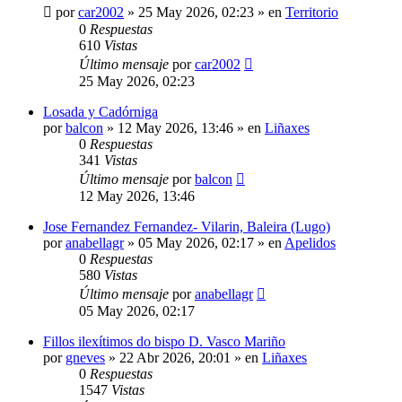
por
car2002
»
25 May 2026, 02:23
» en
Territorio
0
Respuestas
610
Vistas
Último mensaje
por
car2002
25 May 2026, 02:23
Losada y Cadórniga
por
balcon
»
12 May 2026, 13:46
» en
Liñaxes
0
Respuestas
341
Vistas
Último mensaje
por
balcon
12 May 2026, 13:46
Jose Fernandez Fernandez- Vilarin, Baleira (Lugo)
por
anabellagr
»
05 May 2026, 02:17
» en
Apelidos
0
Respuestas
580
Vistas
Último mensaje
por
anabellagr
05 May 2026, 02:17
Fillos ilexítimos do bispo D. Vasco Mariño
por
gneves
»
22 Abr 2026, 20:01
» en
Liñaxes
0
Respuestas
1547
Vistas