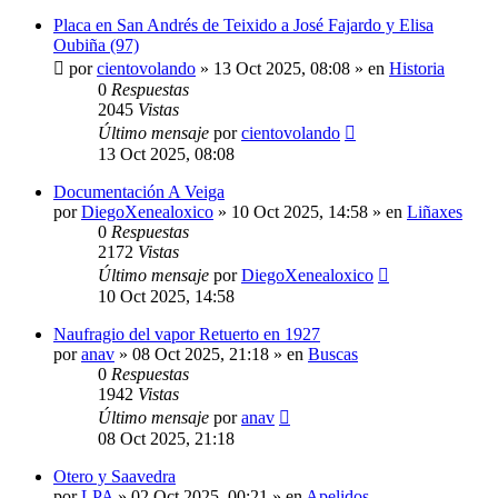
Placa en San Andrés de Teixido a José Fajardo y Elisa
Oubiña (97)
por
cientovolando
»
13 Oct 2025, 08:08
» en
Historia
0
Respuestas
2045
Vistas
Último mensaje
por
cientovolando
13 Oct 2025, 08:08
Documentación A Veiga
por
DiegoXenealoxico
»
10 Oct 2025, 14:58
» en
Liñaxes
0
Respuestas
2172
Vistas
Último mensaje
por
DiegoXenealoxico
10 Oct 2025, 14:58
Naufragio del vapor Retuerto en 1927
por
anav
»
08 Oct 2025, 21:18
» en
Buscas
0
Respuestas
1942
Vistas
Último mensaje
por
anav
08 Oct 2025, 21:18
Otero y Saavedra
por
LPA
»
02 Oct 2025, 00:21
» en
Apelidos