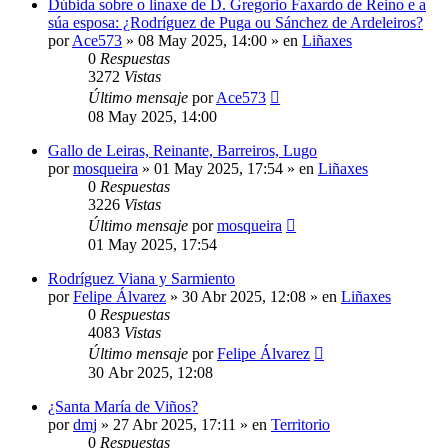
Dúbida sobre o linaxe de D. Gregorio Faxardo de Reino e a
súa esposa: ¿Rodríguez de Puga ou Sánchez de Ardeleiros?
por
Ace573
»
08 May 2025, 14:00
» en
Liñaxes
0
Respuestas
3272
Vistas
Último mensaje
por
Ace573
08 May 2025, 14:00
Gallo de Leiras, Reinante, Barreiros, Lugo
por
mosqueira
»
01 May 2025, 17:54
» en
Liñaxes
0
Respuestas
3226
Vistas
Último mensaje
por
mosqueira
01 May 2025, 17:54
Rodríguez Viana y Sarmiento
por
Felipe Álvarez
»
30 Abr 2025, 12:08
» en
Liñaxes
0
Respuestas
4083
Vistas
Último mensaje
por
Felipe Álvarez
30 Abr 2025, 12:08
¿Santa María de Viños?
por
dmj
»
27 Abr 2025, 17:11
» en
Territorio
0
Respuestas