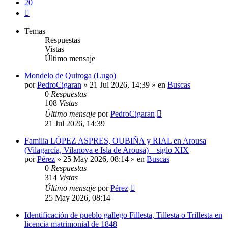
20
Siguiente
Temas
Respuestas
Vistas
Último mensaje
Mondelo de Quiroga (Lugo)
por
PedroCigaran
»
21 Jul 2026, 14:39
» en
Buscas
0
Respuestas
108
Vistas
Último mensaje
por
PedroCigaran
21 Jul 2026, 14:39
Familia LÓPEZ ASPRES, OUBIÑA y RIAL en Arousa
(Vilagarcía, Vilanova e Isla de Arousa) – siglo XIX
por
Pérez
»
25 May 2026, 08:14
» en
Buscas
0
Respuestas
314
Vistas
Último mensaje
por
Pérez
25 May 2026, 08:14
Identificación de pueblo gallego Fillesta, Tillesta o Trillesta en
licencia matrimonial de 1848