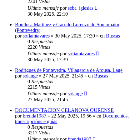
2241
Vistas
Último mensaje
por
seba_iglesias
30 May 2025, 22:10
Boullosa Martinez y Garrido Lorenzo de Soutomaior
(Pontevedra)
por
sofiamtavares
»
30 May 2025, 17:39
» en
Buscas
0
Respuestas
2220
Vistas
Último mensaje
por
sofiamtavares
30 May 2025, 17:39
Rodriguez de Pontevedra, Villagarcia de Arousa, Lage
por
solange
»
27 May 2025, 21:45
» en
Buscas
0
Respuestas
2215
Vistas
Último mensaje
por
solange
27 May 2025, 21:45
DOCUMENTACION CELANOVA OURENSE
por
brenda1987
»
22 May 2025, 19:56
» en
Documentos,
transcripcións e guías
0
Respuestas
3217
Vistas
Último mensaje
por
brenda1987