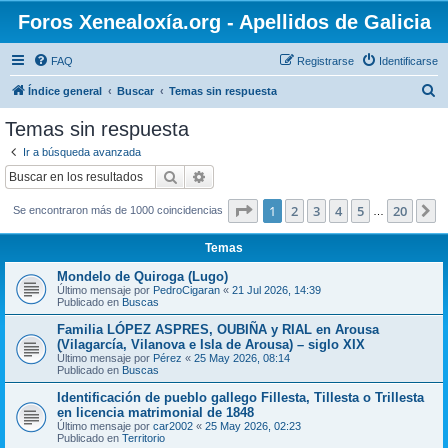
Foros Xenealoxía.org - Apellidos de Galicia
FAQ
Registrarse
Identificarse
B
Índice general
Buscar
Temas sin respuesta
u
Temas sin respuesta
s
Ir a búsqueda avanzada
c
Buscar
Búsqueda avanzada
a
Página
1
de
20
1
2
3
4
5
20
S
Se encontraron más de 1000 coincidencias
r
…
Temas
Mondelo de Quiroga (Lugo)
Último mensaje por
PedroCigaran
«
21 Jul 2026, 14:39
Publicado en
Buscas
Familia LÓPEZ ASPRES, OUBIÑA y RIAL en Arousa
(Vilagarcía, Vilanova e Isla de Arousa) – siglo XIX
Último mensaje por
Pérez
«
25 May 2026, 08:14
Publicado en
Buscas
Identificación de pueblo gallego Fillesta, Tillesta o Trillesta
en licencia matrimonial de 1848
Último mensaje por
car2002
«
25 May 2026, 02:23
Publicado en
Territorio