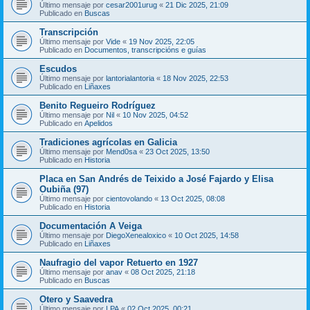
Último mensaje por
cesar2001urug
«
21 Dic 2025, 21:09
Publicado en
Buscas
Transcripción
Último mensaje por
Vide
«
19 Nov 2025, 22:05
Publicado en
Documentos, transcripcións e guías
Escudos
Último mensaje por
lantorialantoria
«
18 Nov 2025, 22:53
Publicado en
Liñaxes
Benito Regueiro Rodríguez
Último mensaje por
Nil
«
10 Nov 2025, 04:52
Publicado en
Apelidos
Tradiciones agrícolas en Galicia
Último mensaje por
Mend0sa
«
23 Oct 2025, 13:50
Publicado en
Historia
Placa en San Andrés de Teixido a José Fajardo y Elisa
Oubiña (97)
Último mensaje por
cientovolando
«
13 Oct 2025, 08:08
Publicado en
Historia
Documentación A Veiga
Último mensaje por
DiegoXenealoxico
«
10 Oct 2025, 14:58
Publicado en
Liñaxes
Naufragio del vapor Retuerto en 1927
Último mensaje por
anav
«
08 Oct 2025, 21:18
Publicado en
Buscas
Otero y Saavedra
Último mensaje por
LPA
«
02 Oct 2025, 00:21