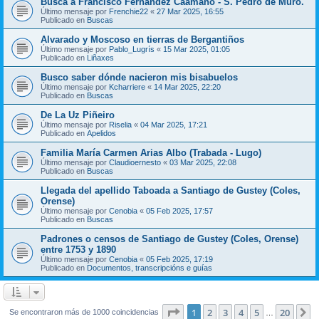
Busca a Francisco Fernández Caamaño - S. Pedro de Muro.
Último mensaje por
Frenchie22
«
27 Mar 2025, 16:55
Publicado en
Buscas
Alvarado y Moscoso en tierras de Bergantiños
Último mensaje por
Pablo_Lugrís
«
15 Mar 2025, 01:05
Publicado en
Liñaxes
Busco saber dónde nacieron mis bisabuelos
Último mensaje por
Kcharriere
«
14 Mar 2025, 22:20
Publicado en
Buscas
De La Uz Piñeiro
Último mensaje por
Riselia
«
04 Mar 2025, 17:21
Publicado en
Apelidos
Familia María Carmen Arias Albo (Trabada - Lugo)
Último mensaje por
Claudioernesto
«
03 Mar 2025, 22:08
Publicado en
Buscas
Llegada del apellido Taboada a Santiago de Gustey (Coles,
Orense)
Último mensaje por
Cenobia
«
05 Feb 2025, 17:57
Publicado en
Buscas
Padrones o censos de Santiago de Gustey (Coles, Orense)
entre 1753 y 1890
Último mensaje por
Cenobia
«
05 Feb 2025, 17:19
Publicado en
Documentos, transcripcións e guías
Página
1
de
20
1
2
3
4
5
20
S
Se encontraron más de 1000 coincidencias
…