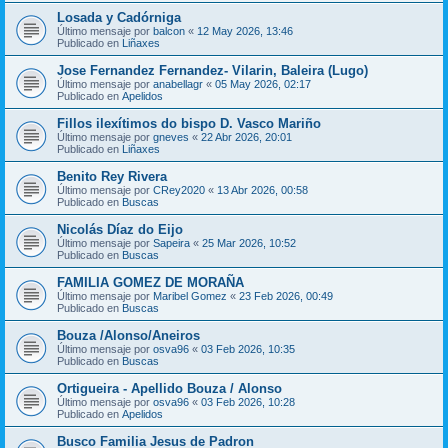
Losada y Cadórniga
Último mensaje por
balcon
«
12 May 2026, 13:46
Publicado en
Liñaxes
Jose Fernandez Fernandez- Vilarin, Baleira (Lugo)
Último mensaje por
anabellagr
«
05 May 2026, 02:17
Publicado en
Apelidos
Fillos ilexítimos do bispo D. Vasco Mariño
Último mensaje por
gneves
«
22 Abr 2026, 20:01
Publicado en
Liñaxes
Benito Rey Rivera
Último mensaje por
CRey2020
«
13 Abr 2026, 00:58
Publicado en
Buscas
Nicolás Díaz do Eijo
Último mensaje por
Sapeira
«
25 Mar 2026, 10:52
Publicado en
Buscas
FAMILIA GOMEZ DE MORAÑA
Último mensaje por
Maribel Gomez
«
23 Feb 2026, 00:49
Publicado en
Buscas
Bouza /Alonso/Aneiros
Último mensaje por
osva96
«
03 Feb 2026, 10:35
Publicado en
Buscas
Ortigueira - Apellido Bouza / Alonso
Último mensaje por
osva96
«
03 Feb 2026, 10:28
Publicado en
Apelidos
Busco Familia Jesus de Padron