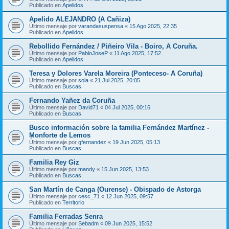
Publicado en
Apelidos
Apelido ALEJANDRO (A Cañiza)
Último mensaje por
varandasuspensa
«
15 Ago 2025, 22:35
Publicado en
Apelidos
Rebollido Fernández / Piñeiro Vila - Boiro, A Coruña.
Último mensaje por
PabloJoseP
«
11 Ago 2025, 17:52
Publicado en
Apelidos
Teresa y Dolores Varela Moreira (Ponteceso- A Coruña)
Último mensaje por
sola
«
21 Jul 2025, 20:05
Publicado en
Buscas
Fernando Yañez da Coruña
Último mensaje por
David71
«
04 Jul 2025, 00:16
Publicado en
Buscas
Busco información sobre la familia Fernández Martínez -
Monforte de Lemos
Último mensaje por
gfernandez
«
19 Jun 2025, 05:13
Publicado en
Buscas
Familia Rey Giz
Último mensaje por
mandy
«
15 Jun 2025, 13:53
Publicado en
Buscas
San Martín de Canga (Ourense) - Obispado de Astorga
Último mensaje por
cesc_71
«
12 Jun 2025, 09:57
Publicado en
Territorio
Familia Ferradas Senra
Último mensaje por
Sebadm
«
09 Jun 2025, 15:52