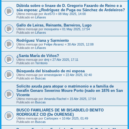
Dúbida sobre o linaxe de D. Gregorio Faxardo de Reino e a
súa esposa: ¿Rodríguez de Puga ou Sánchez de Ardeleiros?
Último mensaje por
Ace573
«
08 May 2025, 14:00
Publicado en
Liñaxes
Gallo de Leiras, Reinante, Barreiros, Lugo
Último mensaje por
mosqueira
«
01 May 2025, 17:54
Publicado en
Liñaxes
Rodríguez Viana y Sarmiento
Último mensaje por
Felipe Álvarez
«
30 Abr 2025, 12:08
Publicado en
Liñaxes
¿Santa María de Viños?
Último mensaje por
dmj
«
27 Abr 2025, 17:11
Publicado en
Territorio
Búsqueda del bisabuelo de mi esposa
Último mensaje por
ernestojavier
«
22 Abr 2025, 02:40
Publicado en
Buscas
Solicito axuda para atopar o matrimonio e a familia de
Serafín Genaro Severino Moure Porto (nado en 1876 en San
Vicente
Último mensaje por
Amanda Rachel
«
15 Abr 2025, 17:54
Publicado en
Buscas
BUSCO FAMILIARES DE MI BISABUELO BENITO
RODRIGUEZ CID (De OURENSE)
Último mensaje por
Carlospex
«
10 Abr 2025, 01:49
Publicado en
Buscas