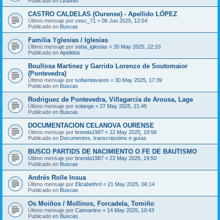
Publicado en
Liñaxes
CASTRO CALDELAS (Ourense) - Apellido LÓPEZ
Último mensaje por
cesc_71
«
06 Jun 2025, 12:54
Publicado en
Buscas
Familia Yglesias / Iglesias
Último mensaje por
seba_iglesias
«
30 May 2025, 22:10
Publicado en
Apelidos
Boullosa Martinez y Garrido Lorenzo de Soutomaior
(Pontevedra)
Último mensaje por
sofiamtavares
«
30 May 2025, 17:39
Publicado en
Buscas
Rodriguez de Pontevedra, Villagarcia de Arousa, Lage
Último mensaje por
solange
«
27 May 2025, 21:45
Publicado en
Buscas
DOCUMENTACION CELANOVA OURENSE
Último mensaje por
brenda1987
«
22 May 2025, 19:56
Publicado en
Documentos, transcripcións e guías
BUSCO PARTIDS DE NACIMIENTO O FE DE BAUTISMO
Último mensaje por
brenda1987
«
22 May 2025, 19:50
Publicado en
Buscas
Andrés Rolle Insua
Último mensaje por
Elizabethrd
«
21 May 2025, 06:14
Publicado en
Buscas
Os Moiños / Mollinos, Forcadela, Tomiño
Último mensaje por
Catmartins
«
14 May 2025, 10:43
Publicado en
Buscas