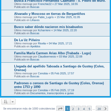
Busca a Francisco Fernández Caamaño - S. Pedro de Muro.
Último mensaje por
Frenchie22
«
27 Mar 2025, 16:55
Publicado en
Buscas
Alvarado y Moscoso en tierras de Bergantiños
Último mensaje por
Pablo_Lugrís
«
15 Mar 2025, 01:05
Publicado en
Liñaxes
Busco saber dónde nacieron mis bisabuelos
Último mensaje por
Kcharriere
«
14 Mar 2025, 22:20
Publicado en
Buscas
De La Uz Piñeiro
Último mensaje por
Riselia
«
04 Mar 2025, 17:21
Publicado en
Apelidos
Familia María Carmen Arias Albo (Trabada - Lugo)
Último mensaje por
Claudioernesto
«
03 Mar 2025, 22:08
Publicado en
Buscas
Llegada del apellido Taboada a Santiago de Gustey (Coles,
Orense)
Último mensaje por
Cenobia
«
05 Feb 2025, 17:57
Publicado en
Buscas
Padrones o censos de Santiago de Gustey (Coles, Orense)
entre 1753 y 1890
Último mensaje por
Cenobia
«
05 Feb 2025, 17:19
Publicado en
Documentos, transcripcións e guías
Página
1
de
20
1
2
3
4
5
20
S
Se encontraron más de 1000 coincidencias
…