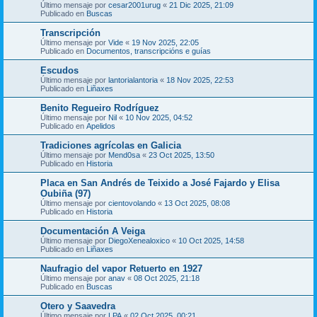
Último mensaje por
cesar2001urug
«
21 Dic 2025, 21:09
Publicado en
Buscas
Transcripción
Último mensaje por
Vide
«
19 Nov 2025, 22:05
Publicado en
Documentos, transcripcións e guías
Escudos
Último mensaje por
lantorialantoria
«
18 Nov 2025, 22:53
Publicado en
Liñaxes
Benito Regueiro Rodríguez
Último mensaje por
Nil
«
10 Nov 2025, 04:52
Publicado en
Apelidos
Tradiciones agrícolas en Galicia
Último mensaje por
Mend0sa
«
23 Oct 2025, 13:50
Publicado en
Historia
Placa en San Andrés de Teixido a José Fajardo y Elisa
Oubiña (97)
Último mensaje por
cientovolando
«
13 Oct 2025, 08:08
Publicado en
Historia
Documentación A Veiga
Último mensaje por
DiegoXenealoxico
«
10 Oct 2025, 14:58
Publicado en
Liñaxes
Naufragio del vapor Retuerto en 1927
Último mensaje por
anav
«
08 Oct 2025, 21:18
Publicado en
Buscas
Otero y Saavedra
Último mensaje por
LPA
«
02 Oct 2025, 00:21