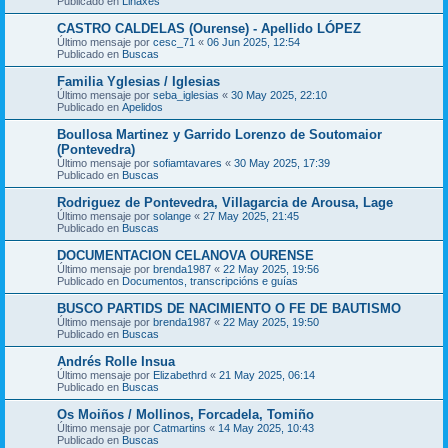
Publicado en
Liñaxes
CASTRO CALDELAS (Ourense) - Apellido LÓPEZ
Último mensaje por
cesc_71
«
06 Jun 2025, 12:54
Publicado en
Buscas
Familia Yglesias / Iglesias
Último mensaje por
seba_iglesias
«
30 May 2025, 22:10
Publicado en
Apelidos
Boullosa Martinez y Garrido Lorenzo de Soutomaior
(Pontevedra)
Último mensaje por
sofiamtavares
«
30 May 2025, 17:39
Publicado en
Buscas
Rodriguez de Pontevedra, Villagarcia de Arousa, Lage
Último mensaje por
solange
«
27 May 2025, 21:45
Publicado en
Buscas
DOCUMENTACION CELANOVA OURENSE
Último mensaje por
brenda1987
«
22 May 2025, 19:56
Publicado en
Documentos, transcripcións e guías
BUSCO PARTIDS DE NACIMIENTO O FE DE BAUTISMO
Último mensaje por
brenda1987
«
22 May 2025, 19:50
Publicado en
Buscas
Andrés Rolle Insua
Último mensaje por
Elizabethrd
«
21 May 2025, 06:14
Publicado en
Buscas
Os Moiños / Mollinos, Forcadela, Tomiño
Último mensaje por
Catmartins
«
14 May 2025, 10:43
Publicado en
Buscas