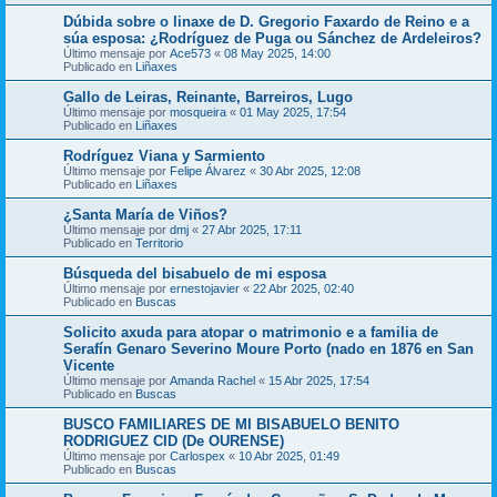
Dúbida sobre o linaxe de D. Gregorio Faxardo de Reino e a
súa esposa: ¿Rodríguez de Puga ou Sánchez de Ardeleiros?
Último mensaje por
Ace573
«
08 May 2025, 14:00
Publicado en
Liñaxes
Gallo de Leiras, Reinante, Barreiros, Lugo
Último mensaje por
mosqueira
«
01 May 2025, 17:54
Publicado en
Liñaxes
Rodríguez Viana y Sarmiento
Último mensaje por
Felipe Álvarez
«
30 Abr 2025, 12:08
Publicado en
Liñaxes
¿Santa María de Viños?
Último mensaje por
dmj
«
27 Abr 2025, 17:11
Publicado en
Territorio
Búsqueda del bisabuelo de mi esposa
Último mensaje por
ernestojavier
«
22 Abr 2025, 02:40
Publicado en
Buscas
Solicito axuda para atopar o matrimonio e a familia de
Serafín Genaro Severino Moure Porto (nado en 1876 en San
Vicente
Último mensaje por
Amanda Rachel
«
15 Abr 2025, 17:54
Publicado en
Buscas
BUSCO FAMILIARES DE MI BISABUELO BENITO
RODRIGUEZ CID (De OURENSE)
Último mensaje por
Carlospex
«
10 Abr 2025, 01:49
Publicado en
Buscas