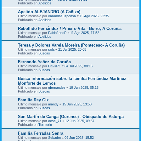
Publicado en
Apelidos
Apelido ALEJANDRO (A Cañiza)
Último mensaje por
varandasuspensa
«
15 Ago 2025, 22:35
Publicado en
Apelidos
Rebollido Fernández / Piñeiro Vila - Boiro, A Coruña.
Último mensaje por
PabloJoseP
«
11 Ago 2025, 17:52
Publicado en
Apelidos
Teresa y Dolores Varela Moreira (Ponteceso- A Coruña)
Último mensaje por
sola
«
21 Jul 2025, 20:05
Publicado en
Buscas
Fernando Yañez da Coruña
Último mensaje por
David71
«
04 Jul 2025, 00:16
Publicado en
Buscas
Busco información sobre la familia Fernández Martínez -
Monforte de Lemos
Último mensaje por
gfernandez
«
19 Jun 2025, 05:13
Publicado en
Buscas
Familia Rey Giz
Último mensaje por
mandy
«
15 Jun 2025, 13:53
Publicado en
Buscas
San Martín de Canga (Ourense) - Obispado de Astorga
Último mensaje por
cesc_71
«
12 Jun 2025, 09:57
Publicado en
Territorio
Familia Ferradas Senra
Último mensaje por
Sebadm
«
09 Jun 2025, 15:52