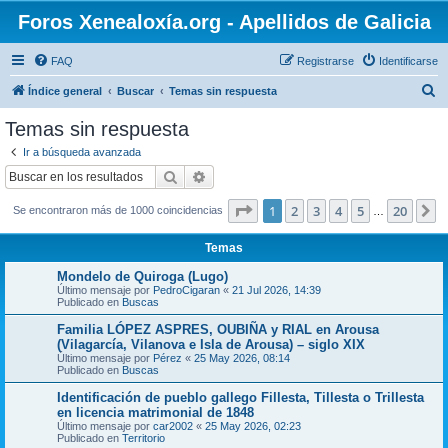
Foros Xenealoxía.org - Apellidos de Galicia
FAQ
Registrarse
Identificarse
B
Índice general
Buscar
Temas sin respuesta
u
Temas sin respuesta
s
Ir a búsqueda avanzada
c
Buscar
Búsqueda avanzada
a
Página
1
de
20
1
2
3
4
5
20
S
Se encontraron más de 1000 coincidencias
r
…
Temas
Mondelo de Quiroga (Lugo)
Último mensaje por
PedroCigaran
«
21 Jul 2026, 14:39
Publicado en
Buscas
Familia LÓPEZ ASPRES, OUBIÑA y RIAL en Arousa
(Vilagarcía, Vilanova e Isla de Arousa) – siglo XIX
Último mensaje por
Pérez
«
25 May 2026, 08:14
Publicado en
Buscas
Identificación de pueblo gallego Fillesta, Tillesta o Trillesta
en licencia matrimonial de 1848
Último mensaje por
car2002
«
25 May 2026, 02:23
Publicado en
Territorio