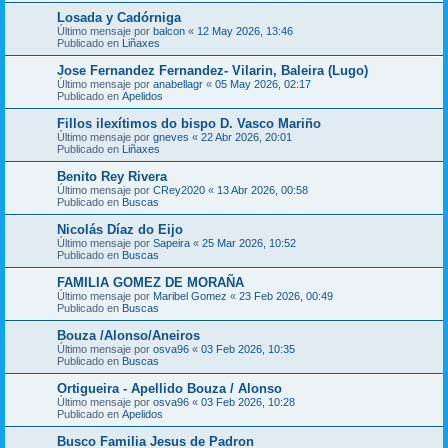
Losada y Cadórniga
Último mensaje por
balcon
«
12 May 2026, 13:46
Publicado en
Liñaxes
Jose Fernandez Fernandez- Vilarin, Baleira (Lugo)
Último mensaje por
anabellagr
«
05 May 2026, 02:17
Publicado en
Apelidos
Fillos ilexítimos do bispo D. Vasco Mariño
Último mensaje por
gneves
«
22 Abr 2026, 20:01
Publicado en
Liñaxes
Benito Rey Rivera
Último mensaje por
CRey2020
«
13 Abr 2026, 00:58
Publicado en
Buscas
Nicolás Díaz do Eijo
Último mensaje por
Sapeira
«
25 Mar 2026, 10:52
Publicado en
Buscas
FAMILIA GOMEZ DE MORAÑA
Último mensaje por
Maribel Gomez
«
23 Feb 2026, 00:49
Publicado en
Buscas
Bouza /Alonso/Aneiros
Último mensaje por
osva96
«
03 Feb 2026, 10:35
Publicado en
Buscas
Ortigueira - Apellido Bouza / Alonso
Último mensaje por
osva96
«
03 Feb 2026, 10:28
Publicado en
Apelidos
Busco Familia Jesus de Padron