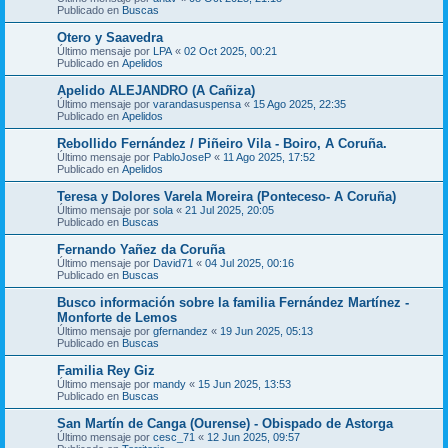
Publicado en
Buscas
Otero y Saavedra
Último mensaje por
LPA
«
02 Oct 2025, 00:21
Publicado en
Apelidos
Apelido ALEJANDRO (A Cañiza)
Último mensaje por
varandasuspensa
«
15 Ago 2025, 22:35
Publicado en
Apelidos
Rebollido Fernández / Piñeiro Vila - Boiro, A Coruña.
Último mensaje por
PabloJoseP
«
11 Ago 2025, 17:52
Publicado en
Apelidos
Teresa y Dolores Varela Moreira (Ponteceso- A Coruña)
Último mensaje por
sola
«
21 Jul 2025, 20:05
Publicado en
Buscas
Fernando Yañez da Coruña
Último mensaje por
David71
«
04 Jul 2025, 00:16
Publicado en
Buscas
Busco información sobre la familia Fernández Martínez -
Monforte de Lemos
Último mensaje por
gfernandez
«
19 Jun 2025, 05:13
Publicado en
Buscas
Familia Rey Giz
Último mensaje por
mandy
«
15 Jun 2025, 13:53
Publicado en
Buscas
San Martín de Canga (Ourense) - Obispado de Astorga
Último mensaje por
cesc_71
«
12 Jun 2025, 09:57