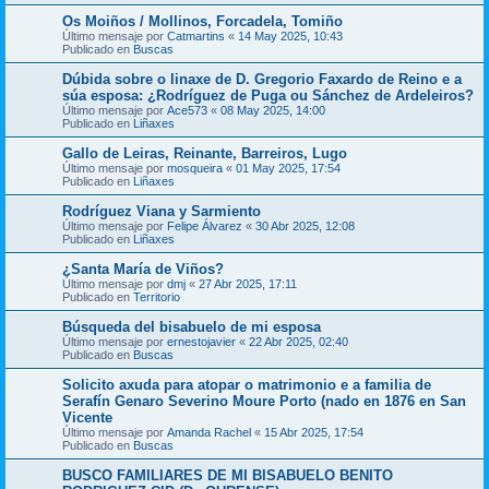
Os Moiños / Mollinos, Forcadela, Tomiño
Último mensaje por
Catmartins
«
14 May 2025, 10:43
Publicado en
Buscas
Dúbida sobre o linaxe de D. Gregorio Faxardo de Reino e a
súa esposa: ¿Rodríguez de Puga ou Sánchez de Ardeleiros?
Último mensaje por
Ace573
«
08 May 2025, 14:00
Publicado en
Liñaxes
Gallo de Leiras, Reinante, Barreiros, Lugo
Último mensaje por
mosqueira
«
01 May 2025, 17:54
Publicado en
Liñaxes
Rodríguez Viana y Sarmiento
Último mensaje por
Felipe Álvarez
«
30 Abr 2025, 12:08
Publicado en
Liñaxes
¿Santa María de Viños?
Último mensaje por
dmj
«
27 Abr 2025, 17:11
Publicado en
Territorio
Búsqueda del bisabuelo de mi esposa
Último mensaje por
ernestojavier
«
22 Abr 2025, 02:40
Publicado en
Buscas
Solicito axuda para atopar o matrimonio e a familia de
Serafín Genaro Severino Moure Porto (nado en 1876 en San
Vicente
Último mensaje por
Amanda Rachel
«
15 Abr 2025, 17:54
Publicado en
Buscas
BUSCO FAMILIARES DE MI BISABUELO BENITO