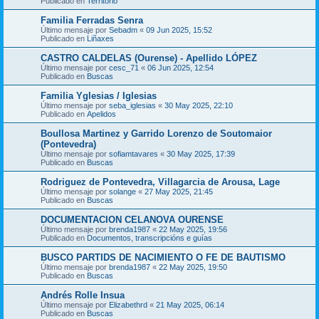
Publicado en
Territorio
Familia Ferradas Senra
Último mensaje por
Sebadm
«
09 Jun 2025, 15:52
Publicado en
Liñaxes
CASTRO CALDELAS (Ourense) - Apellido LÓPEZ
Último mensaje por
cesc_71
«
06 Jun 2025, 12:54
Publicado en
Buscas
Familia Yglesias / Iglesias
Último mensaje por
seba_iglesias
«
30 May 2025, 22:10
Publicado en
Apelidos
Boullosa Martinez y Garrido Lorenzo de Soutomaior
(Pontevedra)
Último mensaje por
sofiamtavares
«
30 May 2025, 17:39
Publicado en
Buscas
Rodriguez de Pontevedra, Villagarcia de Arousa, Lage
Último mensaje por
solange
«
27 May 2025, 21:45
Publicado en
Buscas
DOCUMENTACION CELANOVA OURENSE
Último mensaje por
brenda1987
«
22 May 2025, 19:56
Publicado en
Documentos, transcripcións e guías
BUSCO PARTIDS DE NACIMIENTO O FE DE BAUTISMO
Último mensaje por
brenda1987
«
22 May 2025, 19:50
Publicado en
Buscas
Andrés Rolle Insua
Último mensaje por
Elizabethrd
«
21 May 2025, 06:14
Publicado en
Buscas