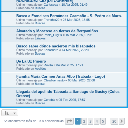
RODRIGUEZ CID (De OURENSE)
Último mensaje por
Carlospex
«
10 Abr 2025, 01:49
Publicado en
Buscas
Busca a Francisco Fernández Caamaño - S. Pedro de Muro.
Último mensaje por
Frenchie22
«
27 Mar 2025, 16:55
Publicado en
Buscas
Alvarado y Moscoso en tierras de Bergantiños
Último mensaje por
Pablo_Lugrís
«
15 Mar 2025, 01:05
Publicado en
Liñaxes
Busco saber dónde nacieron mis bisabuelos
Último mensaje por
Kcharriere
«
14 Mar 2025, 22:20
Publicado en
Buscas
De La Uz Piñeiro
Último mensaje por
Riselia
«
04 Mar 2025, 17:21
Publicado en
Apelidos
Familia María Carmen Arias Albo (Trabada - Lugo)
Último mensaje por
Claudioernesto
«
03 Mar 2025, 22:08
Publicado en
Buscas
Llegada del apellido Taboada a Santiago de Gustey (Coles,
Orense)
Último mensaje por
Cenobia
«
05 Feb 2025, 17:57
Publicado en
Buscas
Página
1
de
20
1
2
3
4
5
20
S
Se encontraron más de 1000 coincidencias
…