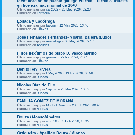
Identificación de pueblo gallego Fillesta, Tillesta o Trillesta
en licencia matrimonial de 1848
Último mensaje por
car2002
«
25 May 2026, 02:23
Publicado en
Territorio
Losada y Cadórniga
Último mensaje por
balcon
«
12 May 2026, 13:46
Publicado en
Liñaxes
Jose Fernandez Fernandez- Vilarin, Baleira (Lugo)
Último mensaje por
anabellagr
«
05 May 2026, 02:17
Publicado en
Apelidos
Fillos ilexítimos do bispo D. Vasco Mariño
Último mensaje por
gneves
«
22 Abr 2026, 20:01
Publicado en
Liñaxes
Benito Rey Rivera
Último mensaje por
CRey2020
«
13 Abr 2026, 00:58
Publicado en
Buscas
Nicolás Díaz do Eijo
Último mensaje por
Sapeira
«
25 Mar 2026, 10:52
Publicado en
Buscas
FAMILIA GOMEZ DE MORAÑA
Último mensaje por
Maribel Gomez
«
23 Feb 2026, 00:49
Publicado en
Buscas
Bouza /Alonso/Aneiros
Último mensaje por
osva96
«
03 Feb 2026, 10:35
Publicado en
Buscas
Ortigueira - Apellido Bouza / Alonso