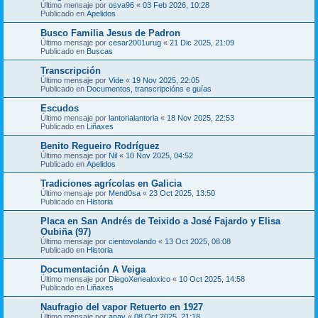
Último mensaje por
osva96
«
03 Feb 2026, 10:28
Publicado en
Apelidos
Busco Familia Jesus de Padron
Último mensaje por
cesar2001urug
«
21 Dic 2025, 21:09
Publicado en
Buscas
Transcripción
Último mensaje por
Vide
«
19 Nov 2025, 22:05
Publicado en
Documentos, transcripcións e guías
Escudos
Último mensaje por
lantorialantoria
«
18 Nov 2025, 22:53
Publicado en
Liñaxes
Benito Regueiro Rodríguez
Último mensaje por
Nil
«
10 Nov 2025, 04:52
Publicado en
Apelidos
Tradiciones agrícolas en Galicia
Último mensaje por
Mend0sa
«
23 Oct 2025, 13:50
Publicado en
Historia
Placa en San Andrés de Teixido a José Fajardo y Elisa
Oubiña (97)
Último mensaje por
cientovolando
«
13 Oct 2025, 08:08
Publicado en
Historia
Documentación A Veiga
Último mensaje por
DiegoXenealoxico
«
10 Oct 2025, 14:58
Publicado en
Liñaxes
Naufragio del vapor Retuerto en 1927
Último mensaje por
anav
«
08 Oct 2025, 21:18