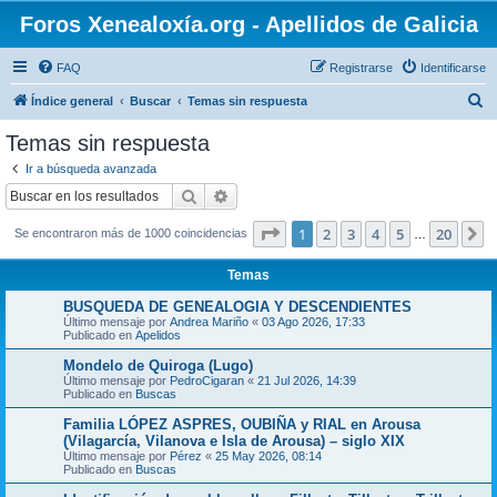
Foros Xenealoxía.org - Apellidos de Galicia
FAQ
Registrarse
Identificarse
B
Índice general
Buscar
Temas sin respuesta
u
Temas sin respuesta
s
Ir a búsqueda avanzada
c
Buscar
Búsqueda avanzada
a
Página
1
de
20
1
2
3
4
5
20
S
Se encontraron más de 1000 coincidencias
r
…
Temas
BUSQUEDA DE GENEALOGIA Y DESCENDIENTES
Último mensaje por
Andrea Mariño
«
03 Ago 2026, 17:33
Publicado en
Apelidos
Mondelo de Quiroga (Lugo)
Último mensaje por
PedroCigaran
«
21 Jul 2026, 14:39
Publicado en
Buscas
Familia LÓPEZ ASPRES, OUBIÑA y RIAL en Arousa
(Vilagarcía, Vilanova e Isla de Arousa) – siglo XIX
Último mensaje por
Pérez
«
25 May 2026, 08:14
Publicado en
Buscas