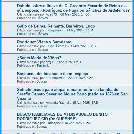
Dúbida sobre o linaxe de D. Gregorio Faxardo de Reino e a
súa esposa: ¿Rodríguez de Puga ou Sánchez de Ardeleiros?
Último mensaje por
Ace573
«
08 May 2025, 14:00
Publicado en
Liñaxes
Gallo de Leiras, Reinante, Barreiros, Lugo
Último mensaje por
mosqueira
«
01 May 2025, 17:54
Publicado en
Liñaxes
Rodríguez Viana y Sarmiento
Último mensaje por
Felipe Álvarez
«
30 Abr 2025, 12:08
Publicado en
Liñaxes
¿Santa María de Viños?
Último mensaje por
dmj
«
27 Abr 2025, 17:11
Publicado en
Territorio
Búsqueda del bisabuelo de mi esposa
Último mensaje por
ernestojavier
«
22 Abr 2025, 02:40
Publicado en
Buscas
Solicito axuda para atopar o matrimonio e a familia de
Serafín Genaro Severino Moure Porto (nado en 1876 en San
Vicente
Último mensaje por
Amanda Rachel
«
15 Abr 2025, 17:54
Publicado en
Buscas
BUSCO FAMILIARES DE MI BISABUELO BENITO
RODRIGUEZ CID (De OURENSE)
Último mensaje por
Carlospex
«
10 Abr 2025, 01:49
Publicado en
Buscas