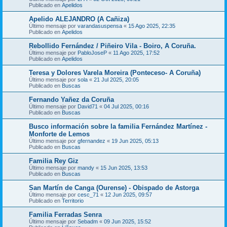
Publicado en
Apelidos
Apelido ALEJANDRO (A Cañiza)
Último mensaje por
varandasuspensa
«
15 Ago 2025, 22:35
Publicado en
Apelidos
Rebollido Fernández / Piñeiro Vila - Boiro, A Coruña.
Último mensaje por
PabloJoseP
«
11 Ago 2025, 17:52
Publicado en
Apelidos
Teresa y Dolores Varela Moreira (Ponteceso- A Coruña)
Último mensaje por
sola
«
21 Jul 2025, 20:05
Publicado en
Buscas
Fernando Yañez da Coruña
Último mensaje por
David71
«
04 Jul 2025, 00:16
Publicado en
Buscas
Busco información sobre la familia Fernández Martínez -
Monforte de Lemos
Último mensaje por
gfernandez
«
19 Jun 2025, 05:13
Publicado en
Buscas
Familia Rey Giz
Último mensaje por
mandy
«
15 Jun 2025, 13:53
Publicado en
Buscas
San Martín de Canga (Ourense) - Obispado de Astorga
Último mensaje por
cesc_71
«
12 Jun 2025, 09:57
Publicado en
Territorio
Familia Ferradas Senra
Último mensaje por
Sebadm
«
09 Jun 2025, 15:52