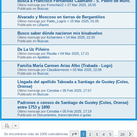
Busca a Francisco Fernández Caamaño - S. Pedro de Muro.
Último mensaje por
Frenchie22
«
27 Mar 2025, 16:55
Publicado en
Buscas
Alvarado y Moscoso en tierras de Bergantiños
Último mensaje por
Pablo_Lugrís
«
15 Mar 2025, 01:05
Publicado en
Liñaxes
Busco saber dónde nacieron mis bisabuelos
Último mensaje por
Kcharriere
«
14 Mar 2025, 22:20
Publicado en
Buscas
De La Uz Piñeiro
Último mensaje por
Riselia
«
04 Mar 2025, 17:21
Publicado en
Apelidos
Familia María Carmen Arias Albo (Trabada - Lugo)
Último mensaje por
Claudioernesto
«
03 Mar 2025, 22:08
Publicado en
Buscas
Llegada del apellido Taboada a Santiago de Gustey (Coles,
Orense)
Último mensaje por
Cenobia
«
05 Feb 2025, 17:57
Publicado en
Buscas
Padrones o censos de Santiago de Gustey (Coles, Orense)
entre 1753 y 1890
Último mensaje por
Cenobia
«
05 Feb 2025, 17:19
Publicado en
Documentos, transcripcións e guías
Página
1
de
20
1
2
3
4
5
20
S
Se encontraron más de 1000 coincidencias
…