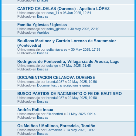
Publicado en
Liñaxes
CASTRO CALDELAS (Ourense) - Apellido LÓPEZ
Último mensaje por
cesc_71
«
06 Jun 2025, 12:54
Publicado en
Buscas
Familia Yglesias / Iglesias
Último mensaje por
seba_iglesias
«
30 May 2025, 22:10
Publicado en
Apelidos
Boullosa Martinez y Garrido Lorenzo de Soutomaior
(Pontevedra)
Último mensaje por
sofiamtavares
«
30 May 2025, 17:39
Publicado en
Buscas
Rodriguez de Pontevedra, Villagarcia de Arousa, Lage
Último mensaje por
solange
«
27 May 2025, 21:45
Publicado en
Buscas
DOCUMENTACION CELANOVA OURENSE
Último mensaje por
brenda1987
«
22 May 2025, 19:56
Publicado en
Documentos, transcripcións e guías
BUSCO PARTIDS DE NACIMIENTO O FE DE BAUTISMO
Último mensaje por
brenda1987
«
22 May 2025, 19:50
Publicado en
Buscas
Andrés Rolle Insua
Último mensaje por
Elizabethrd
«
21 May 2025, 06:14
Publicado en
Buscas
Os Moiños / Mollinos, Forcadela, Tomiño
Último mensaje por
Catmartins
«
14 May 2025, 10:43
Publicado en
Buscas