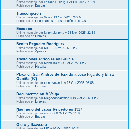
Último mensaje por
cesar2001urug
«
21 Dic 2025, 21:09
Publicado en
Buscas
Transcripción
Último mensaje por
Vide
«
19 Nov 2025, 22:05
Publicado en
Documentos, transcripcións e guías
Escudos
Último mensaje por
lantorialantoria
«
18 Nov 2025, 22:53
Publicado en
Liñaxes
Benito Regueiro Rodríguez
Último mensaje por
Nil
«
10 Nov 2025, 04:52
Publicado en
Apelidos
Tradiciones agrícolas en Galicia
Último mensaje por
Mend0sa
«
23 Oct 2025, 13:50
Publicado en
Historia
Placa en San Andrés de Teixido a José Fajardo y Elisa
Oubiña (97)
Último mensaje por
cientovolando
«
13 Oct 2025, 08:08
Publicado en
Historia
Documentación A Veiga
Último mensaje por
DiegoXenealoxico
«
10 Oct 2025, 14:58
Publicado en
Liñaxes
Naufragio del vapor Retuerto en 1927
Último mensaje por
anav
«
08 Oct 2025, 21:18
Publicado en
Buscas
Otero y Saavedra
Último mensaje por
LPA
«
02 Oct 2025, 00:21