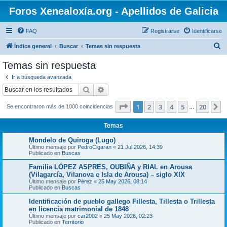
Foros Xenealoxía.org - Apellidos de Galicia
FAQ
Registrarse
Identificarse
B
Índice general
Buscar
Temas sin respuesta
u
Temas sin respuesta
s
Ir a búsqueda avanzada
c
Buscar
Búsqueda avanzada
a
Página
1
de
20
1
2
3
4
5
20
S
Se encontraron más de 1000 coincidencias
r
…
Temas
Mondelo de Quiroga (Lugo)
Último mensaje por
PedroCigaran
«
21 Jul 2026, 14:39
Publicado en
Buscas
Familia LÓPEZ ASPRES, OUBIÑA y RIAL en Arousa
(Vilagarcía, Vilanova e Isla de Arousa) – siglo XIX
Último mensaje por
Pérez
«
25 May 2026, 08:14
Publicado en
Buscas
Identificación de pueblo gallego Fillesta, Tillesta o Trillesta
en licencia matrimonial de 1848
Último mensaje por
car2002
«
25 May 2026, 02:23
Publicado en
Territorio