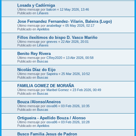
Losada y Cadórniga
Último mensaje por
balcon
«
12 May 2026, 13:46
Publicado en
Liñaxes
Jose Fernandez Fernandez- Vilarin, Baleira (Lugo)
Último mensaje por
anabellagr
«
05 May 2026, 02:17
Publicado en
Apelidos
Fillos ilexítimos do bispo D. Vasco Mariño
Último mensaje por
gneves
«
22 Abr 2026, 20:01
Publicado en
Liñaxes
Benito Rey Rivera
Último mensaje por
CRey2020
«
13 Abr 2026, 00:58
Publicado en
Buscas
Nicolás Díaz do Eijo
Último mensaje por
Sapeira
«
25 Mar 2026, 10:52
Publicado en
Buscas
FAMILIA GOMEZ DE MORAÑA
Último mensaje por
Maribel Gomez
«
23 Feb 2026, 00:49
Publicado en
Buscas
Bouza /Alonso/Aneiros
Último mensaje por
osva96
«
03 Feb 2026, 10:35
Publicado en
Buscas
Ortigueira - Apellido Bouza / Alonso
Último mensaje por
osva96
«
03 Feb 2026, 10:28
Publicado en
Apelidos
Busco Familia Jesus de Padron