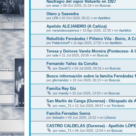
Naufragio del vapor Retuerto en 1927
por
anav
»
08 Oct 2025, 21:18
» en
Buscas
Otero y Saavedra
por
LPA
»
02 Oct 2025, 00:21
» en
Apelidos
Apelido ALEJANDRO (A Cañiza)
por
varandasuspensa
»
15 Ago 2025, 22:35
» en
Apelidos
Rebollido Fernández / Piñeiro Vila - Boiro, A C
por
PabloJoseP
»
11 Ago 2025, 17:52
» en
Apelidos
Teresa y Dolores Varela Moreira (Ponteceso- A 
por
sola
»
21 Jul 2025, 20:05
» en
Buscas
Fernando Yañez da Coruña
por
David71
»
04 Jul 2025, 00:16
» en
Buscas
Busco información sobre la familia Fernández 
por
gfernandez
»
19 Jun 2025, 05:13
» en
Buscas
Familia Rey Giz
por
mandy
»
15 Jun 2025, 13:53
» en
Buscas
San Martín de Canga (Ourense) - Obispado de 
por
cesc_71
»
12 Jun 2025, 09:57
» en
Territorio
Familia Ferradas Senra
por
Sebadm
»
09 Jun 2025, 15:52
» en
Liñaxes
CASTRO CALDELAS (Ourense) - Apellido LÓP
por
cesc_71
»
06 Jun 2025, 12:54
» en
Buscas