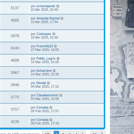
por
ernestojavier
5137
22 Abr 2025, 02:40
por
Amanda Rachel
4005
15 Abr 2025, 17:54
por
Carlospex
3978
10 Abr 2025, 01:49
por
Frenchie22
4143
27 Mar 2025, 16:55
por
Pablo_Lugrís
4699
15 Mar 2025, 01:05
por
Kcharriere
3967
14 Mar 2025, 22:20
por
Riselia
3946
04 Mar 2025, 17:21
por
Claudioernesto
3773
03 Mar 2025, 22:08
por
Cenobia
3757
05 Feb 2025, 17:57
por
Cenobia
4230
05 Feb 2025, 17:19
Página
1
de
20
 más de 1000 coincidencias