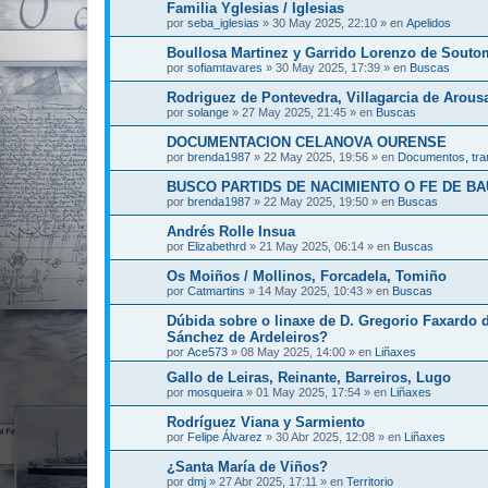
Familia Yglesias / Iglesias
por
seba_iglesias
»
30 May 2025, 22:10
» en
Apelidos
Boullosa Martinez y Garrido Lorenzo de Souto
por
sofiamtavares
»
30 May 2025, 17:39
» en
Buscas
Rodriguez de Pontevedra, Villagarcia de Arous
por
solange
»
27 May 2025, 21:45
» en
Buscas
DOCUMENTACION CELANOVA OURENSE
por
brenda1987
»
22 May 2025, 19:56
» en
Documentos, tran
BUSCO PARTIDS DE NACIMIENTO O FE DE B
por
brenda1987
»
22 May 2025, 19:50
» en
Buscas
Andrés Rolle Insua
por
Elizabethrd
»
21 May 2025, 06:14
» en
Buscas
Os Moiños / Mollinos, Forcadela, Tomiño
por
Catmartins
»
14 May 2025, 10:43
» en
Buscas
Dúbida sobre o linaxe de D. Gregorio Faxardo 
Sánchez de Ardeleiros?
por
Ace573
»
08 May 2025, 14:00
» en
Liñaxes
Gallo de Leiras, Reinante, Barreiros, Lugo
por
mosqueira
»
01 May 2025, 17:54
» en
Liñaxes
Rodríguez Viana y Sarmiento
por
Felipe Álvarez
»
30 Abr 2025, 12:08
» en
Liñaxes
¿Santa María de Viños?
por
dmj
»
27 Abr 2025, 17:11
» en
Territorio