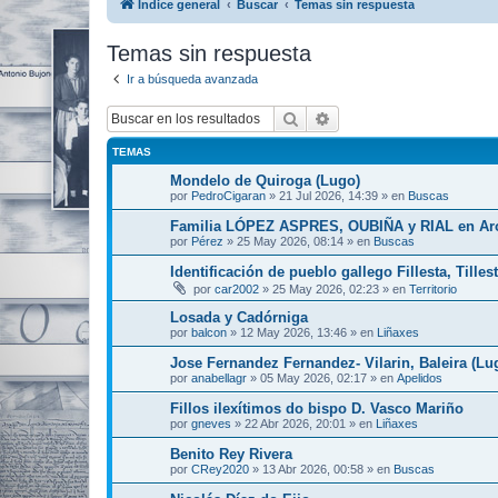
Índice general
Buscar
Temas sin respuesta
Temas sin respuesta
Ir a búsqueda avanzada
Buscar
Búsqueda avanzada
TEMAS
Mondelo de Quiroga (Lugo)
por
PedroCigaran
»
21 Jul 2026, 14:39
» en
Buscas
Familia LÓPEZ ASPRES, OUBIÑA y RIAL en Arousa
por
Pérez
»
25 May 2026, 08:14
» en
Buscas
Identificación de pueblo gallego Fillesta, Tilles
por
car2002
»
25 May 2026, 02:23
» en
Territorio
Losada y Cadórniga
por
balcon
»
12 May 2026, 13:46
» en
Liñaxes
Jose Fernandez Fernandez- Vilarin, Baleira (Lu
por
anabellagr
»
05 May 2026, 02:17
» en
Apelidos
Fillos ilexítimos do bispo D. Vasco Mariño
por
gneves
»
22 Abr 2026, 20:01
» en
Liñaxes
Benito Rey Rivera
por
CRey2020
»
13 Abr 2026, 00:58
» en
Buscas