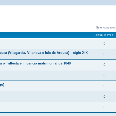
Se encontraron
RESPUESTAS
0
 (Vilagarcía, Vilanova e Isla de Arousa) – siglo XIX
0
ta o Trillesta en licencia matrimonial de 1848
0
0
go)
0
0
0