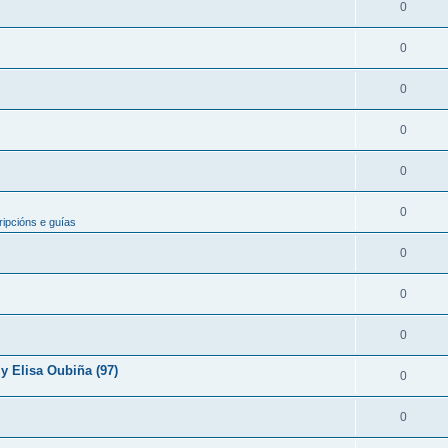
0
0
0
0
0
0
ipcións e guías
0
0
0
y Elisa Oubiña (97)
0
0