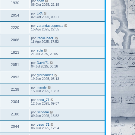
por
anav
1930
08 Oct 2025, 21:18
por
LPA
2054
02 Oct 2025, 00:21
por
varandasuspensa
2220
15 Ago 2025, 22:35
por
PabloJoseP
2066
11 Ago 2025, 17:52
por
sola
1823
21 Jul 2025, 20:05
por
David71
2051
04 Jul 2025, 00:16
por
gfernandez
2093
19 Jun 2025, 05:13
por
mandy
2139
15 Jun 2025, 13:53
por
cesc_71
2304
12 Jun 2025, 09:57
por
Sebadm
2186
09 Jun 2025, 15:52
por
cesc_71
2044
06 Jun 2025, 12:54