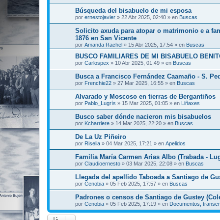
Búsqueda del bisabuelo de mi esposa
por
ernestojavier
»
22 Abr 2025, 02:40
» en
Buscas
Solicito axuda para atopar o matrimonio e a fa
1876 en San Vicente
por
Amanda Rachel
»
15 Abr 2025, 17:54
» en
Buscas
BUSCO FAMILIARES DE MI BISABUELO BENIT
por
Carlospex
»
10 Abr 2025, 01:49
» en
Buscas
Busca a Francisco Fernández Caamaño - S. Pe
por
Frenchie22
»
27 Mar 2025, 16:55
» en
Buscas
Alvarado y Moscoso en tierras de Bergantiños
por
Pablo_Lugrís
»
15 Mar 2025, 01:05
» en
Liñaxes
Busco saber dónde nacieron mis bisabuelos
por
Kcharriere
»
14 Mar 2025, 22:20
» en
Buscas
De La Uz Piñeiro
por
Riselia
»
04 Mar 2025, 17:21
» en
Apelidos
Familia María Carmen Arias Albo (Trabada - Lu
por
Claudioernesto
»
03 Mar 2025, 22:08
» en
Buscas
Llegada del apellido Taboada a Santiago de Gu
por
Cenobia
»
05 Feb 2025, 17:57
» en
Buscas
Padrones o censos de Santiago de Gustey (Cole
por
Cenobia
»
05 Feb 2025, 17:19
» en
Documentos, transcr