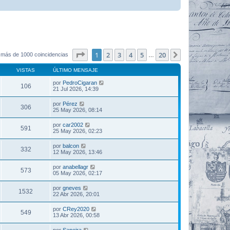
Página
1
de
20
1
2
3
4
5
20
Siguiente
 más de 1000 coincidencias
…
VISTAS
ÚLTIMO MENSAJE
por
PedroCigaran
106
21 Jul 2026, 14:39
por
Pérez
306
25 May 2026, 08:14
por
car2002
591
25 May 2026, 02:23
por
balcon
332
12 May 2026, 13:46
por
anabellagr
573
05 May 2026, 02:17
por
gneves
1532
22 Abr 2026, 20:01
por
CRey2020
549
13 Abr 2026, 00:58
por
Sapeira