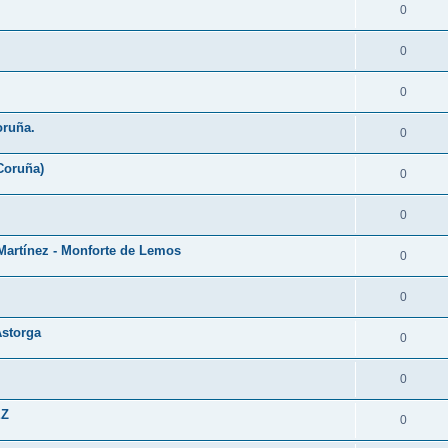
0
0
0
oruña.
0
Coruña)
0
0
Martínez - Monforte de Lemos
0
0
Astorga
0
0
EZ
0