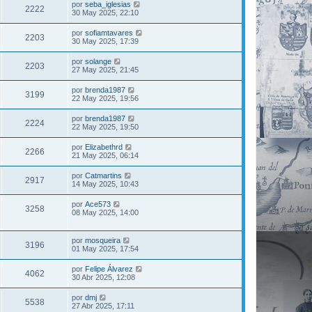
por
seba_iglesias
2222
30 May 2025, 22:10
por
sofiamtavares
2203
30 May 2025, 17:39
por
solange
2203
27 May 2025, 21:45
por
brenda1987
3199
22 May 2025, 19:56
por
brenda1987
2224
22 May 2025, 19:50
por
Elizabethrd
2266
21 May 2025, 06:14
por
Catmartins
2917
14 May 2025, 10:43
por
Ace573
3258
08 May 2025, 14:00
por
mosqueira
3196
01 May 2025, 17:54
por
Felipe Álvarez
4062
30 Abr 2025, 12:08
por
dmj
5538
27 Abr 2025, 17:11