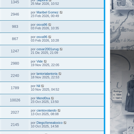
1345
25 Mar 2026, 10:52
por
Maribel Gomez
2946
23 Feb 2026, 00:49
por
osva96
983
03 Feb 2026, 10:35
por
osva96
867
03 Feb 2026, 10:28
por
cesar2001urug
1247
21 Dic 2025, 21:09
por
Vide
2980
19 Nov 2025, 22:05
por
lantorialantoria
2240
18 Nov 2025, 22:53
por
Nil
1789
10 Nov 2025, 04:52
por
Mend0sa
10026
23 Oct 2025, 13:50
por
cientovolando
2027
13 Oct 2025, 08:08
por
DiegoXenealoxico
2145
10 Oct 2025, 14:58