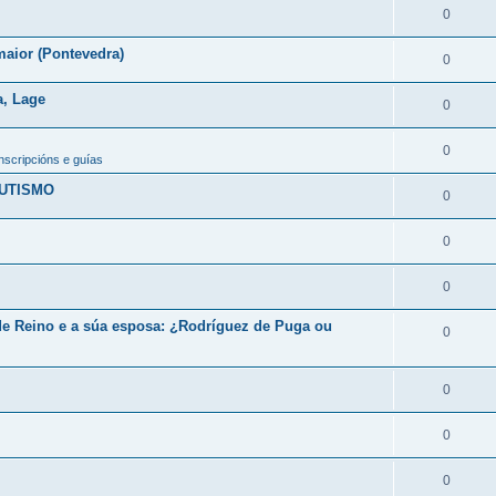
0
maior (Pontevedra)
0
a, Lage
0
0
scripcións e guías
AUTISMO
0
0
0
de Reino e a súa esposa: ¿Rodríguez de Puga ou
0
0
0
0