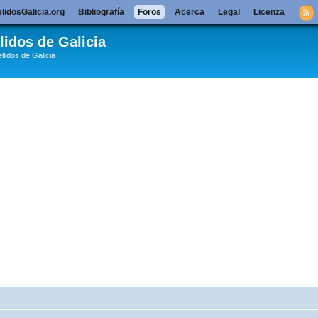
lidosGalicia.org
Bibliografía
Foros
Acerca
Legal
Licenza
lidos de Galicia
llidos de Galicia