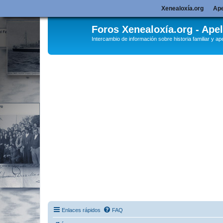
Xenealoxía.org
Ape
Foros Xenealoxía.org - Apel
Intercambio de información sobre historia familiar y ape
Enlaces rápidos
FAQ