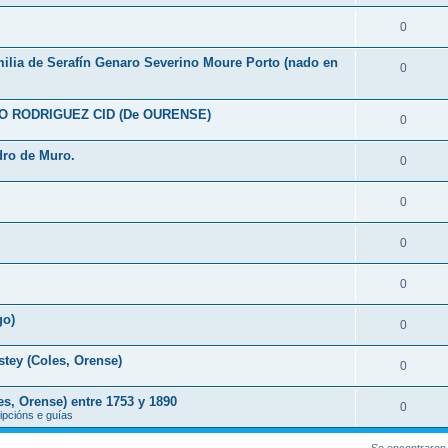
0
milia de Serafín Genaro Severino Moure Porto (nado en
0
O RODRIGUEZ CID (De OURENSE)
0
dro de Muro.
0
0
0
0
go)
0
stey (Coles, Orense)
0
s, Orense) entre 1753 y 1890
0
ipcións e guías
Se encontraron