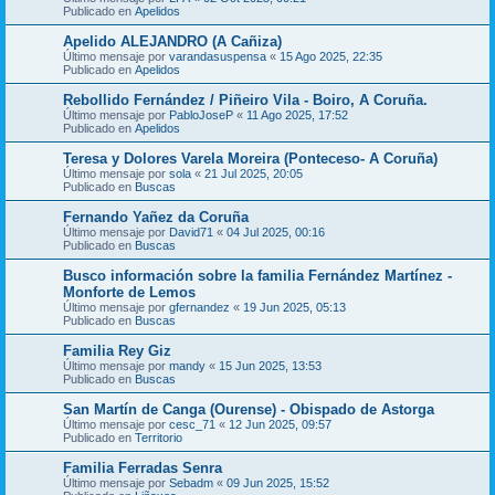
Publicado en
Apelidos
Apelido ALEJANDRO (A Cañiza)
Último mensaje por
varandasuspensa
«
15 Ago 2025, 22:35
Publicado en
Apelidos
Rebollido Fernández / Piñeiro Vila - Boiro, A Coruña.
Último mensaje por
PabloJoseP
«
11 Ago 2025, 17:52
Publicado en
Apelidos
Teresa y Dolores Varela Moreira (Ponteceso- A Coruña)
Último mensaje por
sola
«
21 Jul 2025, 20:05
Publicado en
Buscas
Fernando Yañez da Coruña
Último mensaje por
David71
«
04 Jul 2025, 00:16
Publicado en
Buscas
Busco información sobre la familia Fernández Martínez -
Monforte de Lemos
Último mensaje por
gfernandez
«
19 Jun 2025, 05:13
Publicado en
Buscas
Familia Rey Giz
Último mensaje por
mandy
«
15 Jun 2025, 13:53
Publicado en
Buscas
San Martín de Canga (Ourense) - Obispado de Astorga
Último mensaje por
cesc_71
«
12 Jun 2025, 09:57
Publicado en
Territorio
Familia Ferradas Senra
Último mensaje por
Sebadm
«
09 Jun 2025, 15:52