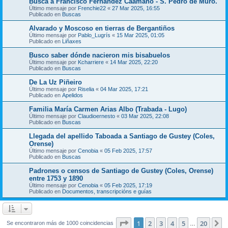
Busca a Francisco Fernández Caamaño - S. Pedro de Muro.
Último mensaje por
Frenchie22
«
27 Mar 2025, 16:55
Publicado en
Buscas
Alvarado y Moscoso en tierras de Bergantiños
Último mensaje por
Pablo_Lugrís
«
15 Mar 2025, 01:05
Publicado en
Liñaxes
Busco saber dónde nacieron mis bisabuelos
Último mensaje por
Kcharriere
«
14 Mar 2025, 22:20
Publicado en
Buscas
De La Uz Piñeiro
Último mensaje por
Riselia
«
04 Mar 2025, 17:21
Publicado en
Apelidos
Familia María Carmen Arias Albo (Trabada - Lugo)
Último mensaje por
Claudioernesto
«
03 Mar 2025, 22:08
Publicado en
Buscas
Llegada del apellido Taboada a Santiago de Gustey (Coles,
Orense)
Último mensaje por
Cenobia
«
05 Feb 2025, 17:57
Publicado en
Buscas
Padrones o censos de Santiago de Gustey (Coles, Orense)
entre 1753 y 1890
Último mensaje por
Cenobia
«
05 Feb 2025, 17:19
Publicado en
Documentos, transcripcións e guías
Página
1
de
20
1
2
3
4
5
20
S
Se encontraron más de 1000 coincidencias
…