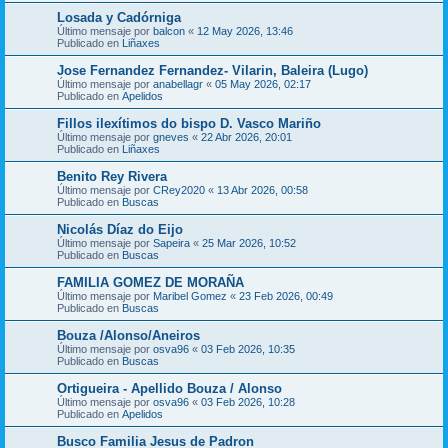
Losada y Cadórniga
Último mensaje por
balcon
«
12 May 2026, 13:46
Publicado en
Liñaxes
Jose Fernandez Fernandez- Vilarin, Baleira (Lugo)
Último mensaje por
anabellagr
«
05 May 2026, 02:17
Publicado en
Apelidos
Fillos ilexítimos do bispo D. Vasco Mariño
Último mensaje por
gneves
«
22 Abr 2026, 20:01
Publicado en
Liñaxes
Benito Rey Rivera
Último mensaje por
CRey2020
«
13 Abr 2026, 00:58
Publicado en
Buscas
Nicolás Díaz do Eijo
Último mensaje por
Sapeira
«
25 Mar 2026, 10:52
Publicado en
Buscas
FAMILIA GOMEZ DE MORAÑA
Último mensaje por
Maribel Gomez
«
23 Feb 2026, 00:49
Publicado en
Buscas
Bouza /Alonso/Aneiros
Último mensaje por
osva96
«
03 Feb 2026, 10:35
Publicado en
Buscas
Ortigueira - Apellido Bouza / Alonso
Último mensaje por
osva96
«
03 Feb 2026, 10:28
Publicado en
Apelidos
Busco Familia Jesus de Padron