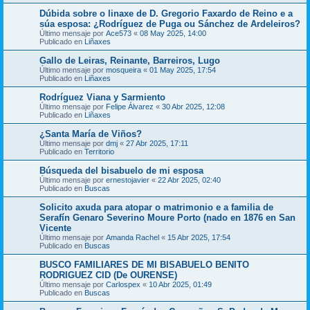
Dúbida sobre o linaxe de D. Gregorio Faxardo de Reino e a
súa esposa: ¿Rodríguez de Puga ou Sánchez de Ardeleiros?
Último mensaje por
Ace573
«
08 May 2025, 14:00
Publicado en
Liñaxes
Gallo de Leiras, Reinante, Barreiros, Lugo
Último mensaje por
mosqueira
«
01 May 2025, 17:54
Publicado en
Liñaxes
Rodríguez Viana y Sarmiento
Último mensaje por
Felipe Álvarez
«
30 Abr 2025, 12:08
Publicado en
Liñaxes
¿Santa María de Viños?
Último mensaje por
dmj
«
27 Abr 2025, 17:11
Publicado en
Territorio
Búsqueda del bisabuelo de mi esposa
Último mensaje por
ernestojavier
«
22 Abr 2025, 02:40
Publicado en
Buscas
Solicito axuda para atopar o matrimonio e a familia de
Serafín Genaro Severino Moure Porto (nado en 1876 en San
Vicente
Último mensaje por
Amanda Rachel
«
15 Abr 2025, 17:54
Publicado en
Buscas
BUSCO FAMILIARES DE MI BISABUELO BENITO
RODRIGUEZ CID (De OURENSE)
Último mensaje por
Carlospex
«
10 Abr 2025, 01:49
Publicado en
Buscas