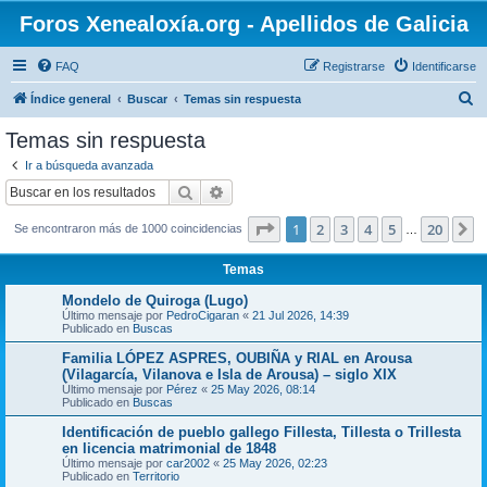
Foros Xenealoxía.org - Apellidos de Galicia
FAQ
Registrarse
Identificarse
B
Índice general
Buscar
Temas sin respuesta
u
Temas sin respuesta
s
Ir a búsqueda avanzada
c
Buscar
Búsqueda avanzada
a
Página
1
de
20
1
2
3
4
5
20
S
Se encontraron más de 1000 coincidencias
r
…
Temas
Mondelo de Quiroga (Lugo)
Último mensaje por
PedroCigaran
«
21 Jul 2026, 14:39
Publicado en
Buscas
Familia LÓPEZ ASPRES, OUBIÑA y RIAL en Arousa
(Vilagarcía, Vilanova e Isla de Arousa) – siglo XIX
Último mensaje por
Pérez
«
25 May 2026, 08:14
Publicado en
Buscas
Identificación de pueblo gallego Fillesta, Tillesta o Trillesta
en licencia matrimonial de 1848
Último mensaje por
car2002
«
25 May 2026, 02:23
Publicado en
Territorio