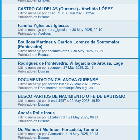
Publicado en
Liñaxes
CASTRO CALDELAS (Ourense) - Apellido LÓPEZ
Último mensaje por
cesc_71
«
06 Jun 2025, 12:54
Publicado en
Buscas
Familia Yglesias / Iglesias
Último mensaje por
seba_iglesias
«
30 May 2025, 22:10
Publicado en
Apelidos
Boullosa Martinez y Garrido Lorenzo de Soutomaior
(Pontevedra)
Último mensaje por
sofiamtavares
«
30 May 2025, 17:39
Publicado en
Buscas
Rodriguez de Pontevedra, Villagarcia de Arousa, Lage
Último mensaje por
solange
«
27 May 2025, 21:45
Publicado en
Buscas
DOCUMENTACION CELANOVA OURENSE
Último mensaje por
brenda1987
«
22 May 2025, 19:56
Publicado en
Documentos, transcripcións e guías
BUSCO PARTIDS DE NACIMIENTO O FE DE BAUTISMO
Último mensaje por
brenda1987
«
22 May 2025, 19:50
Publicado en
Buscas
Andrés Rolle Insua
Último mensaje por
Elizabethrd
«
21 May 2025, 06:14
Publicado en
Buscas
Os Moiños / Mollinos, Forcadela, Tomiño
Último mensaje por
Catmartins
«
14 May 2025, 10:43
Publicado en
Buscas