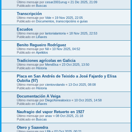
Último mensaje por
cesar2001urug
«
21 Dic 2025, 21:09
Publicado en
Buscas
Transcripción
Último mensaje por
Vide
«
19 Nov 2025, 22:05
Publicado en
Documentos, transcripcións e guías
Escudos
Último mensaje por
lantorialantoria
«
18 Nov 2025, 22:53
Publicado en
Liñaxes
Benito Regueiro Rodríguez
Último mensaje por
Nil
«
10 Nov 2025, 04:52
Publicado en
Apelidos
Tradiciones agrícolas en Galicia
Último mensaje por
Mend0sa
«
23 Oct 2025, 13:50
Publicado en
Historia
Placa en San Andrés de Teixido a José Fajardo y Elisa
Oubiña (97)
Último mensaje por
cientovolando
«
13 Oct 2025, 08:08
Publicado en
Historia
Documentación A Veiga
Último mensaje por
DiegoXenealoxico
«
10 Oct 2025, 14:58
Publicado en
Liñaxes
Naufragio del vapor Retuerto en 1927
Último mensaje por
anav
«
08 Oct 2025, 21:18
Publicado en
Buscas
Otero y Saavedra
Último mensaje por
LPA
«
02 Oct 2025, 00:21