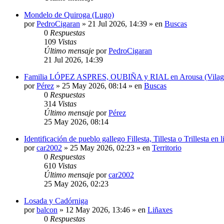
Mondelo de Quiroga (Lugo)
por
PedroCigaran
»
21 Jul 2026, 14:39
» en
Buscas
0
Respuestas
109
Vistas
Último mensaje
por
PedroCigaran
21 Jul 2026, 14:39
Familia LÓPEZ ASPRES, OUBIÑA y RIAL en Arousa (Vilagarcí
por
Pérez
»
25 May 2026, 08:14
» en
Buscas
0
Respuestas
314
Vistas
Último mensaje
por
Pérez
25 May 2026, 08:14
Identificación de pueblo gallego Fillesta, Tillesta o Trillesta en
por
car2002
»
25 May 2026, 02:23
» en
Territorio
0
Respuestas
610
Vistas
Último mensaje
por
car2002
25 May 2026, 02:23
Losada y Cadórniga
por
balcon
»
12 May 2026, 13:46
» en
Liñaxes
0
Respuestas