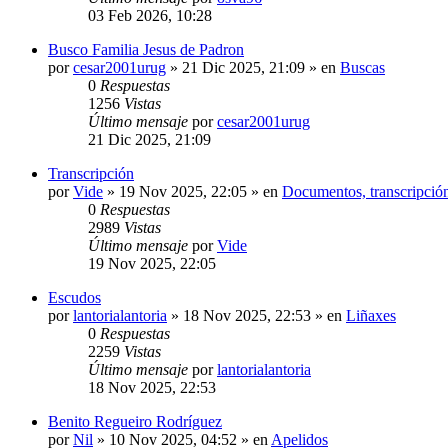
03 Feb 2026, 10:28
Busco Familia Jesus de Padron
por
cesar2001urug
»
21 Dic 2025, 21:09
» en
Buscas
0
Respuestas
1256
Vistas
Último mensaje
por
cesar2001urug
21 Dic 2025, 21:09
Transcripción
por
Vide
»
19 Nov 2025, 22:05
» en
Documentos, transcripción
0
Respuestas
2989
Vistas
Último mensaje
por
Vide
19 Nov 2025, 22:05
Escudos
por
lantorialantoria
»
18 Nov 2025, 22:53
» en
Liñaxes
0
Respuestas
2259
Vistas
Último mensaje
por
lantorialantoria
18 Nov 2025, 22:53
Benito Regueiro Rodríguez
por
Nil
»
10 Nov 2025, 04:52
» en
Apelidos