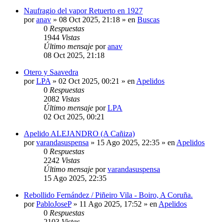
Naufragio del vapor Retuerto en 1927
por
anav
»
08 Oct 2025, 21:18
» en
Buscas
0
Respuestas
1944
Vistas
Último mensaje
por
anav
08 Oct 2025, 21:18
Otero y Saavedra
por
LPA
»
02 Oct 2025, 00:21
» en
Apelidos
0
Respuestas
2082
Vistas
Último mensaje
por
LPA
02 Oct 2025, 00:21
Apelido ALEJANDRO (A Cañiza)
por
varandasuspensa
»
15 Ago 2025, 22:35
» en
Apelidos
0
Respuestas
2242
Vistas
Último mensaje
por
varandasuspensa
15 Ago 2025, 22:35
Rebollido Fernández / Piñeiro Vila - Boiro, A Coruña.
por
PabloJoseP
»
11 Ago 2025, 17:52
» en
Apelidos
0
Respuestas
2103
Vistas