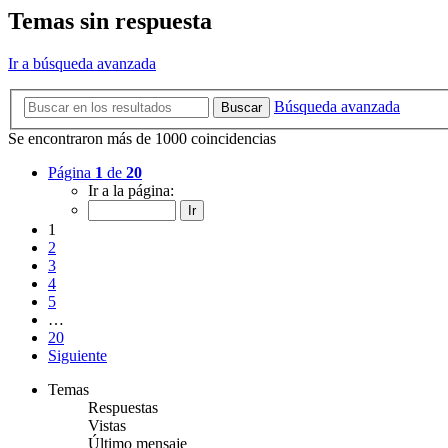
Temas sin respuesta
Ir a búsqueda avanzada
Búsqueda avanzada
Buscar
Se encontraron más de 1000 coincidencias
Página
1
de
20
Ir a la página:
1
2
3
4
5
…
20
Siguiente
Temas
Respuestas
Vistas
Último mensaje