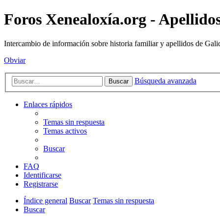
Foros Xenealoxía.org - Apellidos
Intercambio de información sobre historia familiar y apellidos de Gali
Obviar
Búsqueda avanzada
Buscar
Enlaces rápidos
Temas sin respuesta
Temas activos
Buscar
FAQ
Identificarse
Registrarse
Índice general
Buscar
Temas sin respuesta
Buscar