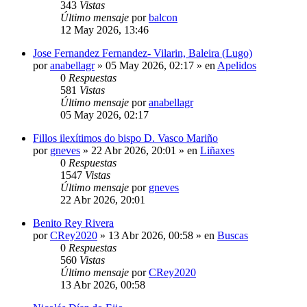
343
Vistas
Último mensaje
por
balcon
12 May 2026, 13:46
Jose Fernandez Fernandez- Vilarin, Baleira (Lugo)
por
anabellagr
»
05 May 2026, 02:17
» en
Apelidos
0
Respuestas
581
Vistas
Último mensaje
por
anabellagr
05 May 2026, 02:17
Fillos ilexítimos do bispo D. Vasco Mariño
por
gneves
»
22 Abr 2026, 20:01
» en
Liñaxes
0
Respuestas
1547
Vistas
Último mensaje
por
gneves
22 Abr 2026, 20:01
Benito Rey Rivera
por
CRey2020
»
13 Abr 2026, 00:58
» en
Buscas
0
Respuestas
560
Vistas
Último mensaje
por
CRey2020
13 Abr 2026, 00:58