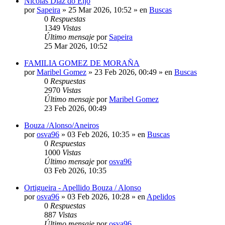
Nicolás Díaz do Eijo
por
Sapeira
»
25 Mar 2026, 10:52
» en
Buscas
0
Respuestas
1349
Vistas
Último mensaje
por
Sapeira
25 Mar 2026, 10:52
FAMILIA GOMEZ DE MORAÑA
por
Maribel Gomez
»
23 Feb 2026, 00:49
» en
Buscas
0
Respuestas
2970
Vistas
Último mensaje
por
Maribel Gomez
23 Feb 2026, 00:49
Bouza /Alonso/Aneiros
por
osva96
»
03 Feb 2026, 10:35
» en
Buscas
0
Respuestas
1000
Vistas
Último mensaje
por
osva96
03 Feb 2026, 10:35
Ortigueira - Apellido Bouza / Alonso
por
osva96
»
03 Feb 2026, 10:28
» en
Apelidos
0
Respuestas
887
Vistas
Último mensaje
por
osva96