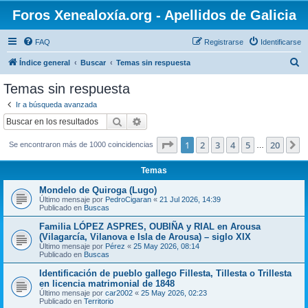
Foros Xenealoxía.org - Apellidos de Galicia
FAQ
Registrarse
Identificarse
B
Índice general
Buscar
Temas sin respuesta
u
Temas sin respuesta
s
Ir a búsqueda avanzada
c
Buscar
Búsqueda avanzada
a
Página
1
de
20
1
2
3
4
5
20
S
Se encontraron más de 1000 coincidencias
r
…
Temas
Mondelo de Quiroga (Lugo)
Último mensaje por
PedroCigaran
«
21 Jul 2026, 14:39
Publicado en
Buscas
Familia LÓPEZ ASPRES, OUBIÑA y RIAL en Arousa
(Vilagarcía, Vilanova e Isla de Arousa) – siglo XIX
Último mensaje por
Pérez
«
25 May 2026, 08:14
Publicado en
Buscas
Identificación de pueblo gallego Fillesta, Tillesta o Trillesta
en licencia matrimonial de 1848
Último mensaje por
car2002
«
25 May 2026, 02:23
Publicado en
Territorio