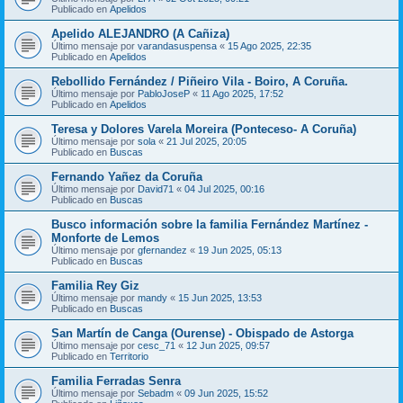
Publicado en
Apelidos
Apelido ALEJANDRO (A Cañiza)
Último mensaje por
varandasuspensa
«
15 Ago 2025, 22:35
Publicado en
Apelidos
Rebollido Fernández / Piñeiro Vila - Boiro, A Coruña.
Último mensaje por
PabloJoseP
«
11 Ago 2025, 17:52
Publicado en
Apelidos
Teresa y Dolores Varela Moreira (Ponteceso- A Coruña)
Último mensaje por
sola
«
21 Jul 2025, 20:05
Publicado en
Buscas
Fernando Yañez da Coruña
Último mensaje por
David71
«
04 Jul 2025, 00:16
Publicado en
Buscas
Busco información sobre la familia Fernández Martínez -
Monforte de Lemos
Último mensaje por
gfernandez
«
19 Jun 2025, 05:13
Publicado en
Buscas
Familia Rey Giz
Último mensaje por
mandy
«
15 Jun 2025, 13:53
Publicado en
Buscas
San Martín de Canga (Ourense) - Obispado de Astorga
Último mensaje por
cesc_71
«
12 Jun 2025, 09:57
Publicado en
Territorio
Familia Ferradas Senra
Último mensaje por
Sebadm
«
09 Jun 2025, 15:52