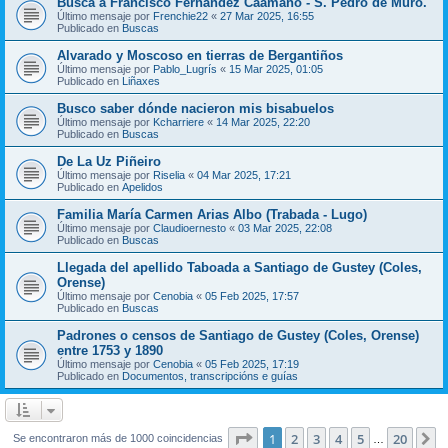
Busca a Francisco Fernández Caamaño - S. Pedro de Muro.
Último mensaje por
Frenchie22
«
27 Mar 2025, 16:55
Publicado en
Buscas
Alvarado y Moscoso en tierras de Bergantiños
Último mensaje por
Pablo_Lugrís
«
15 Mar 2025, 01:05
Publicado en
Liñaxes
Busco saber dónde nacieron mis bisabuelos
Último mensaje por
Kcharriere
«
14 Mar 2025, 22:20
Publicado en
Buscas
De La Uz Piñeiro
Último mensaje por
Riselia
«
04 Mar 2025, 17:21
Publicado en
Apelidos
Familia María Carmen Arias Albo (Trabada - Lugo)
Último mensaje por
Claudioernesto
«
03 Mar 2025, 22:08
Publicado en
Buscas
Llegada del apellido Taboada a Santiago de Gustey (Coles,
Orense)
Último mensaje por
Cenobia
«
05 Feb 2025, 17:57
Publicado en
Buscas
Padrones o censos de Santiago de Gustey (Coles, Orense)
entre 1753 y 1890
Último mensaje por
Cenobia
«
05 Feb 2025, 17:19
Publicado en
Documentos, transcripcións e guías
Página
1
de
20
1
2
3
4
5
20
S
Se encontraron más de 1000 coincidencias
…