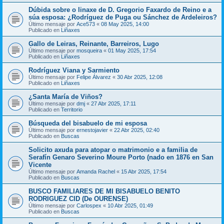
Dúbida sobre o linaxe de D. Gregorio Faxardo de Reino e a
súa esposa: ¿Rodríguez de Puga ou Sánchez de Ardeleiros?
Último mensaje por
Ace573
«
08 May 2025, 14:00
Publicado en
Liñaxes
Gallo de Leiras, Reinante, Barreiros, Lugo
Último mensaje por
mosqueira
«
01 May 2025, 17:54
Publicado en
Liñaxes
Rodríguez Viana y Sarmiento
Último mensaje por
Felipe Álvarez
«
30 Abr 2025, 12:08
Publicado en
Liñaxes
¿Santa María de Viños?
Último mensaje por
dmj
«
27 Abr 2025, 17:11
Publicado en
Territorio
Búsqueda del bisabuelo de mi esposa
Último mensaje por
ernestojavier
«
22 Abr 2025, 02:40
Publicado en
Buscas
Solicito axuda para atopar o matrimonio e a familia de
Serafín Genaro Severino Moure Porto (nado en 1876 en San
Vicente
Último mensaje por
Amanda Rachel
«
15 Abr 2025, 17:54
Publicado en
Buscas
BUSCO FAMILIARES DE MI BISABUELO BENITO
RODRIGUEZ CID (De OURENSE)
Último mensaje por
Carlospex
«
10 Abr 2025, 01:49
Publicado en
Buscas