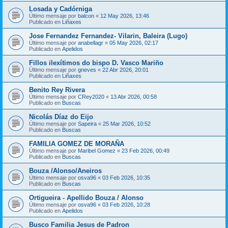
Losada y Cadórniga
Último mensaje por
balcon
«
12 May 2026, 13:46
Publicado en
Liñaxes
Jose Fernandez Fernandez- Vilarin, Baleira (Lugo)
Último mensaje por
anabellagr
«
05 May 2026, 02:17
Publicado en
Apelidos
Fillos ilexítimos do bispo D. Vasco Mariño
Último mensaje por
gneves
«
22 Abr 2026, 20:01
Publicado en
Liñaxes
Benito Rey Rivera
Último mensaje por
CRey2020
«
13 Abr 2026, 00:58
Publicado en
Buscas
Nicolás Díaz do Eijo
Último mensaje por
Sapeira
«
25 Mar 2026, 10:52
Publicado en
Buscas
FAMILIA GOMEZ DE MORAÑA
Último mensaje por
Maribel Gomez
«
23 Feb 2026, 00:49
Publicado en
Buscas
Bouza /Alonso/Aneiros
Último mensaje por
osva96
«
03 Feb 2026, 10:35
Publicado en
Buscas
Ortigueira - Apellido Bouza / Alonso
Último mensaje por
osva96
«
03 Feb 2026, 10:28
Publicado en
Apelidos
Busco Familia Jesus de Padron