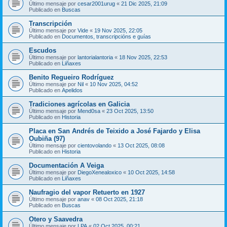
Último mensaje por
cesar2001urug
«
21 Dic 2025, 21:09
Publicado en
Buscas
Transcripción
Último mensaje por
Vide
«
19 Nov 2025, 22:05
Publicado en
Documentos, transcripcións e guías
Escudos
Último mensaje por
lantorialantoria
«
18 Nov 2025, 22:53
Publicado en
Liñaxes
Benito Regueiro Rodríguez
Último mensaje por
Nil
«
10 Nov 2025, 04:52
Publicado en
Apelidos
Tradiciones agrícolas en Galicia
Último mensaje por
Mend0sa
«
23 Oct 2025, 13:50
Publicado en
Historia
Placa en San Andrés de Teixido a José Fajardo y Elisa
Oubiña (97)
Último mensaje por
cientovolando
«
13 Oct 2025, 08:08
Publicado en
Historia
Documentación A Veiga
Último mensaje por
DiegoXenealoxico
«
10 Oct 2025, 14:58
Publicado en
Liñaxes
Naufragio del vapor Retuerto en 1927
Último mensaje por
anav
«
08 Oct 2025, 21:18
Publicado en
Buscas
Otero y Saavedra
Último mensaje por
LPA
«
02 Oct 2025, 00:21