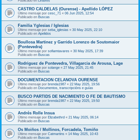
Publicado en
Liñaxes
CASTRO CALDELAS (Ourense) - Apellido LÓPEZ
Último mensaje por
cesc_71
«
06 Jun 2025, 12:54
Publicado en
Buscas
Familia Yglesias / Iglesias
Último mensaje por
seba_iglesias
«
30 May 2025, 22:10
Publicado en
Apelidos
Boullosa Martinez y Garrido Lorenzo de Soutomaior
(Pontevedra)
Último mensaje por
sofiamtavares
«
30 May 2025, 17:39
Publicado en
Buscas
Rodriguez de Pontevedra, Villagarcia de Arousa, Lage
Último mensaje por
solange
«
27 May 2025, 21:45
Publicado en
Buscas
DOCUMENTACION CELANOVA OURENSE
Último mensaje por
brenda1987
«
22 May 2025, 19:56
Publicado en
Documentos, transcripcións e guías
BUSCO PARTIDS DE NACIMIENTO O FE DE BAUTISMO
Último mensaje por
brenda1987
«
22 May 2025, 19:50
Publicado en
Buscas
Andrés Rolle Insua
Último mensaje por
Elizabethrd
«
21 May 2025, 06:14
Publicado en
Buscas
Os Moiños / Mollinos, Forcadela, Tomiño
Último mensaje por
Catmartins
«
14 May 2025, 10:43
Publicado en
Buscas