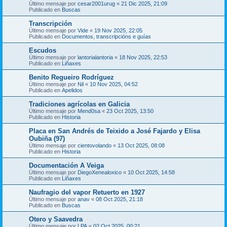
Último mensaje por
cesar2001urug
«
21 Dic 2025, 21:09
Publicado en
Buscas
Transcripción
Último mensaje por
Vide
«
19 Nov 2025, 22:05
Publicado en
Documentos, transcripcións e guías
Escudos
Último mensaje por
lantorialantoria
«
18 Nov 2025, 22:53
Publicado en
Liñaxes
Benito Regueiro Rodríguez
Último mensaje por
Nil
«
10 Nov 2025, 04:52
Publicado en
Apelidos
Tradiciones agrícolas en Galicia
Último mensaje por
Mend0sa
«
23 Oct 2025, 13:50
Publicado en
Historia
Placa en San Andrés de Teixido a José Fajardo y Elisa
Oubiña (97)
Último mensaje por
cientovolando
«
13 Oct 2025, 08:08
Publicado en
Historia
Documentación A Veiga
Último mensaje por
DiegoXenealoxico
«
10 Oct 2025, 14:58
Publicado en
Liñaxes
Naufragio del vapor Retuerto en 1927
Último mensaje por
anav
«
08 Oct 2025, 21:18
Publicado en
Buscas
Otero y Saavedra
Último mensaje por
LPA
«
02 Oct 2025, 00:21