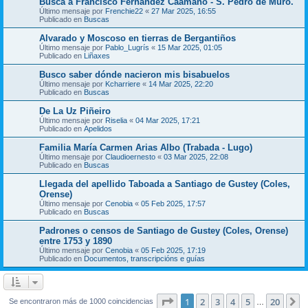
Busca a Francisco Fernández Caamaño - S. Pedro de Muro.
Último mensaje por
Frenchie22
«
27 Mar 2025, 16:55
Publicado en
Buscas
Alvarado y Moscoso en tierras de Bergantiños
Último mensaje por
Pablo_Lugrís
«
15 Mar 2025, 01:05
Publicado en
Liñaxes
Busco saber dónde nacieron mis bisabuelos
Último mensaje por
Kcharriere
«
14 Mar 2025, 22:20
Publicado en
Buscas
De La Uz Piñeiro
Último mensaje por
Riselia
«
04 Mar 2025, 17:21
Publicado en
Apelidos
Familia María Carmen Arias Albo (Trabada - Lugo)
Último mensaje por
Claudioernesto
«
03 Mar 2025, 22:08
Publicado en
Buscas
Llegada del apellido Taboada a Santiago de Gustey (Coles,
Orense)
Último mensaje por
Cenobia
«
05 Feb 2025, 17:57
Publicado en
Buscas
Padrones o censos de Santiago de Gustey (Coles, Orense)
entre 1753 y 1890
Último mensaje por
Cenobia
«
05 Feb 2025, 17:19
Publicado en
Documentos, transcripcións e guías
Página
1
de
20
1
2
3
4
5
20
S
Se encontraron más de 1000 coincidencias
…