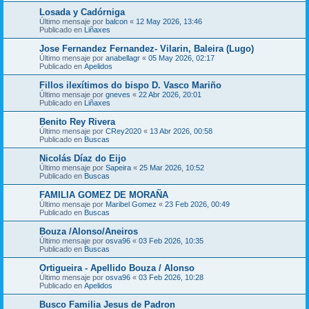
Losada y Cadórniga
Último mensaje por
balcon
«
12 May 2026, 13:46
Publicado en
Liñaxes
Jose Fernandez Fernandez- Vilarin, Baleira (Lugo)
Último mensaje por
anabellagr
«
05 May 2026, 02:17
Publicado en
Apelidos
Fillos ilexítimos do bispo D. Vasco Mariño
Último mensaje por
gneves
«
22 Abr 2026, 20:01
Publicado en
Liñaxes
Benito Rey Rivera
Último mensaje por
CRey2020
«
13 Abr 2026, 00:58
Publicado en
Buscas
Nicolás Díaz do Eijo
Último mensaje por
Sapeira
«
25 Mar 2026, 10:52
Publicado en
Buscas
FAMILIA GOMEZ DE MORAÑA
Último mensaje por
Maribel Gomez
«
23 Feb 2026, 00:49
Publicado en
Buscas
Bouza /Alonso/Aneiros
Último mensaje por
osva96
«
03 Feb 2026, 10:35
Publicado en
Buscas
Ortigueira - Apellido Bouza / Alonso
Último mensaje por
osva96
«
03 Feb 2026, 10:28
Publicado en
Apelidos
Busco Familia Jesus de Padron