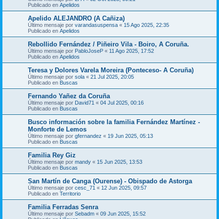
Publicado en
Apelidos
Apelido ALEJANDRO (A Cañiza)
Último mensaje por
varandasuspensa
«
15 Ago 2025, 22:35
Publicado en
Apelidos
Rebollido Fernández / Piñeiro Vila - Boiro, A Coruña.
Último mensaje por
PabloJoseP
«
11 Ago 2025, 17:52
Publicado en
Apelidos
Teresa y Dolores Varela Moreira (Ponteceso- A Coruña)
Último mensaje por
sola
«
21 Jul 2025, 20:05
Publicado en
Buscas
Fernando Yañez da Coruña
Último mensaje por
David71
«
04 Jul 2025, 00:16
Publicado en
Buscas
Busco información sobre la familia Fernández Martínez -
Monforte de Lemos
Último mensaje por
gfernandez
«
19 Jun 2025, 05:13
Publicado en
Buscas
Familia Rey Giz
Último mensaje por
mandy
«
15 Jun 2025, 13:53
Publicado en
Buscas
San Martín de Canga (Ourense) - Obispado de Astorga
Último mensaje por
cesc_71
«
12 Jun 2025, 09:57
Publicado en
Territorio
Familia Ferradas Senra
Último mensaje por
Sebadm
«
09 Jun 2025, 15:52