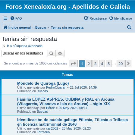
Foros Xenealoxía.org - Apellidos de Galicia
FAQ
Registrarse
Identificarse
B
Índice general
Buscar
Temas sin respuesta
u
Temas sin respuesta
s
Ir a búsqueda avanzada
c
Buscar
Búsqueda avanzada
a
Página
1
de
20
1
2
3
4
5
20
S
Se encontraron más de 1000 coincidencias
r
…
Temas
Mondelo de Quiroga (Lugo)
Último mensaje por
PedroCigaran
«
21 Jul 2026, 14:39
Publicado en
Buscas
Familia LÓPEZ ASPRES, OUBIÑA y RIAL en Arousa
(Vilagarcía, Vilanova e Isla de Arousa) – siglo XIX
Último mensaje por
Pérez
«
25 May 2026, 08:14
Publicado en
Buscas
Identificación de pueblo gallego Fillesta, Tillesta o Trillesta
en licencia matrimonial de 1848
Último mensaje por
car2002
«
25 May 2026, 02:23
Publicado en
Territorio