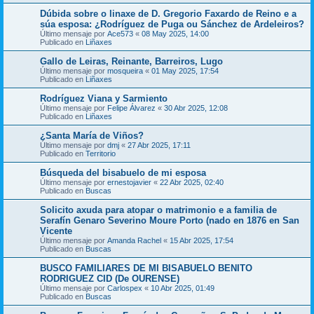
Dúbida sobre o linaxe de D. Gregorio Faxardo de Reino e a
súa esposa: ¿Rodríguez de Puga ou Sánchez de Ardeleiros?
Último mensaje por
Ace573
«
08 May 2025, 14:00
Publicado en
Liñaxes
Gallo de Leiras, Reinante, Barreiros, Lugo
Último mensaje por
mosqueira
«
01 May 2025, 17:54
Publicado en
Liñaxes
Rodríguez Viana y Sarmiento
Último mensaje por
Felipe Álvarez
«
30 Abr 2025, 12:08
Publicado en
Liñaxes
¿Santa María de Viños?
Último mensaje por
dmj
«
27 Abr 2025, 17:11
Publicado en
Territorio
Búsqueda del bisabuelo de mi esposa
Último mensaje por
ernestojavier
«
22 Abr 2025, 02:40
Publicado en
Buscas
Solicito axuda para atopar o matrimonio e a familia de
Serafín Genaro Severino Moure Porto (nado en 1876 en San
Vicente
Último mensaje por
Amanda Rachel
«
15 Abr 2025, 17:54
Publicado en
Buscas
BUSCO FAMILIARES DE MI BISABUELO BENITO
RODRIGUEZ CID (De OURENSE)
Último mensaje por
Carlospex
«
10 Abr 2025, 01:49
Publicado en
Buscas