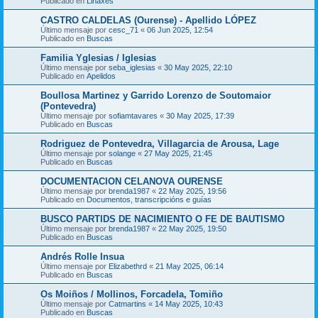
Publicado en
Liñaxes
CASTRO CALDELAS (Ourense) - Apellido LÓPEZ
Último mensaje por
cesc_71
«
06 Jun 2025, 12:54
Publicado en
Buscas
Familia Yglesias / Iglesias
Último mensaje por
seba_iglesias
«
30 May 2025, 22:10
Publicado en
Apelidos
Boullosa Martinez y Garrido Lorenzo de Soutomaior
(Pontevedra)
Último mensaje por
sofiamtavares
«
30 May 2025, 17:39
Publicado en
Buscas
Rodriguez de Pontevedra, Villagarcia de Arousa, Lage
Último mensaje por
solange
«
27 May 2025, 21:45
Publicado en
Buscas
DOCUMENTACION CELANOVA OURENSE
Último mensaje por
brenda1987
«
22 May 2025, 19:56
Publicado en
Documentos, transcripcións e guías
BUSCO PARTIDS DE NACIMIENTO O FE DE BAUTISMO
Último mensaje por
brenda1987
«
22 May 2025, 19:50
Publicado en
Buscas
Andrés Rolle Insua
Último mensaje por
Elizabethrd
«
21 May 2025, 06:14
Publicado en
Buscas
Os Moiños / Mollinos, Forcadela, Tomiño
Último mensaje por
Catmartins
«
14 May 2025, 10:43
Publicado en
Buscas