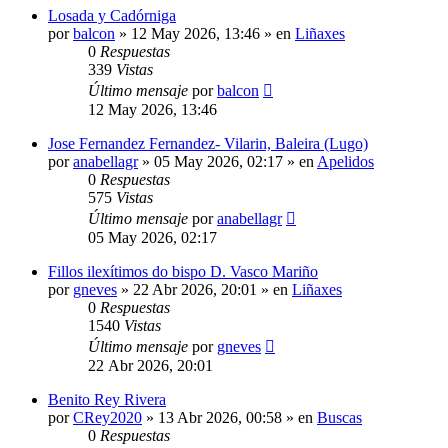
Losada y Cadórniga
por
balcon
»
12 May 2026, 13:46
» en
Liñaxes
0
Respuestas
339
Vistas
Último mensaje
por
balcon
12 May 2026, 13:46
Jose Fernandez Fernandez- Vilarin, Baleira (Lugo)
por
anabellagr
»
05 May 2026, 02:17
» en
Apelidos
0
Respuestas
575
Vistas
Último mensaje
por
anabellagr
05 May 2026, 02:17
Fillos ilexítimos do bispo D. Vasco Mariño
por
gneves
»
22 Abr 2026, 20:01
» en
Liñaxes
0
Respuestas
1540
Vistas
Último mensaje
por
gneves
22 Abr 2026, 20:01
Benito Rey Rivera
por
CRey2020
»
13 Abr 2026, 00:58
» en
Buscas
0
Respuestas