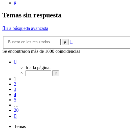
Buscar
Temas sin respuesta
Ir a búsqueda avanzada
Búsqueda
Buscar
avanzada
Se encontraron más de 1000 coincidencias
Página
1
Ir a la página:
de
20
1
2
3
4
5
…
20
Siguiente
Temas