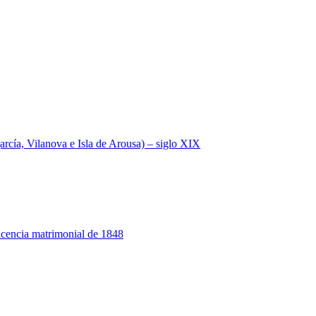
a, Vilanova e Isla de Arousa) – siglo XIX
 licencia matrimonial de 1848