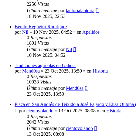
2256
Vistas
Último mensaje
por
lantorialantoria
18 Nov 2025, 22:53
Benito Regueiro Rodríguez
por
Nil
»
10 Nov 2025, 04:52
» en
Apelidos
0
Respuestas
1801
Vistas
Último mensaje
por
Nil
10 Nov 2025, 04:52
Tradiciones agrícolas en Galicia
por
Mend0sa
»
23 Oct 2025, 13:50
» en
Historia
0
Respuestas
10038
Vistas
Último mensaje
por
Mend0sa
23 Oct 2025, 13:50
Placa en San Andrés de Teixido a José Fajardo y Elisa Oubiña 
por
cientovolando
»
13 Oct 2025, 08:08
» en
Historia
0
Respuestas
2042
Vistas
Último mensaje
por
cientovolando
13 Oct 2025, 08:08