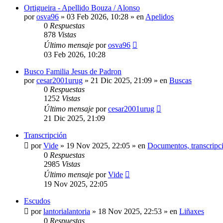
Ortigueira - Apellido Bouza / Alonso
por
osva96
»
03 Feb 2026, 10:28
» en
Apelidos
0
Respuestas
878
Vistas
Último mensaje
por
osva96
03 Feb 2026, 10:28
Busco Familia Jesus de Padron
por
cesar2001urug
»
21 Dic 2025, 21:09
» en
Buscas
0
Respuestas
1252
Vistas
Último mensaje
por
cesar2001urug
21 Dic 2025, 21:09
Transcripción
por
Vide
»
19 Nov 2025, 22:05
» en
Documentos, transcripci
0
Respuestas
2985
Vistas
Último mensaje
por
Vide
19 Nov 2025, 22:05
Escudos
por
lantorialantoria
»
18 Nov 2025, 22:53
» en
Liñaxes
0
Respuestas