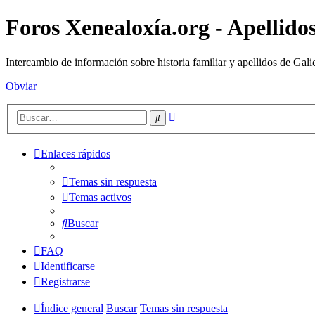
Foros Xenealoxía.org - Apellidos
Intercambio de información sobre historia familiar y apellidos de Gali
Obviar
Búsqueda
Buscar
avanzada
Enlaces rápidos
Temas sin respuesta
Temas activos
Buscar
FAQ
Identificarse
Registrarse
Índice general
Buscar
Temas sin respuesta