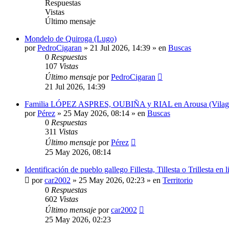
Respuestas
Vistas
Último mensaje
Mondelo de Quiroga (Lugo)
por
PedroCigaran
»
21 Jul 2026, 14:39
» en
Buscas
0
Respuestas
107
Vistas
Último mensaje
por
PedroCigaran
21 Jul 2026, 14:39
Familia LÓPEZ ASPRES, OUBIÑA y RIAL en Arousa (Vilagarcí
por
Pérez
»
25 May 2026, 08:14
» en
Buscas
0
Respuestas
311
Vistas
Último mensaje
por
Pérez
25 May 2026, 08:14
Identificación de pueblo gallego Fillesta, Tillesta o Trillesta en
por
car2002
»
25 May 2026, 02:23
» en
Territorio
0
Respuestas
602
Vistas
Último mensaje
por
car2002
25 May 2026, 02:23