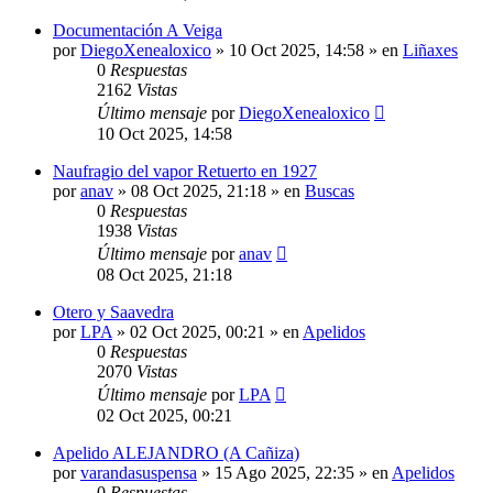
Documentación A Veiga
por
DiegoXenealoxico
»
10 Oct 2025, 14:58
» en
Liñaxes
0
Respuestas
2162
Vistas
Último mensaje
por
DiegoXenealoxico
10 Oct 2025, 14:58
Naufragio del vapor Retuerto en 1927
por
anav
»
08 Oct 2025, 21:18
» en
Buscas
0
Respuestas
1938
Vistas
Último mensaje
por
anav
08 Oct 2025, 21:18
Otero y Saavedra
por
LPA
»
02 Oct 2025, 00:21
» en
Apelidos
0
Respuestas
2070
Vistas
Último mensaje
por
LPA
02 Oct 2025, 00:21
Apelido ALEJANDRO (A Cañiza)
por
varandasuspensa
»
15 Ago 2025, 22:35
» en
Apelidos
0
Respuestas