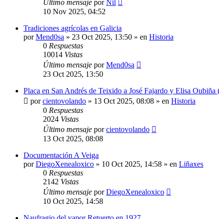
Último mensaje
por
Nil
10 Nov 2025, 04:52
Tradiciones agrícolas en Galicia
por
Mend0sa
»
23 Oct 2025, 13:50
» en
Historia
0
Respuestas
10014
Vistas
Último mensaje
por
Mend0sa
23 Oct 2025, 13:50
Placa en San Andrés de Teixido a José Fajardo y Elisa Oubiña 
por
cientovolando
»
13 Oct 2025, 08:08
» en
Historia
0
Respuestas
2024
Vistas
Último mensaje
por
cientovolando
13 Oct 2025, 08:08
Documentación A Veiga
por
DiegoXenealoxico
»
10 Oct 2025, 14:58
» en
Liñaxes
0
Respuestas
2142
Vistas
Último mensaje
por
DiegoXenealoxico
10 Oct 2025, 14:58
Naufragio del vapor Retuerto en 1927