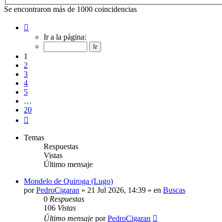
Se encontraron más de 1000 coincidencias
Página
1
Ir a la página:
de
20
1
2
3
4
5
…
20
Siguiente
Temas
Respuestas
Vistas
Último mensaje
Mondelo de Quiroga (Lugo)
por
PedroCigaran
»
21 Jul 2026, 14:39
» en
Buscas
0
Respuestas
106
Vistas
Último mensaje
por
PedroCigaran