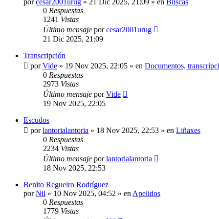
por
cesar2001urug
»
21 Dic 2025, 21:09
» en
Buscas
0
Respuestas
1241
Vistas
Último mensaje
por
cesar2001urug
21 Dic 2025, 21:09
Transcripción
por
Vide
»
19 Nov 2025, 22:05
» en
Documentos, transcripci
0
Respuestas
2973
Vistas
Último mensaje
por
Vide
19 Nov 2025, 22:05
Escudos
por
lantorialantoria
»
18 Nov 2025, 22:53
» en
Liñaxes
0
Respuestas
2234
Vistas
Último mensaje
por
lantorialantoria
18 Nov 2025, 22:53
Benito Regueiro Rodríguez
por
Nil
»
10 Nov 2025, 04:52
» en
Apelidos
0
Respuestas
1779
Vistas