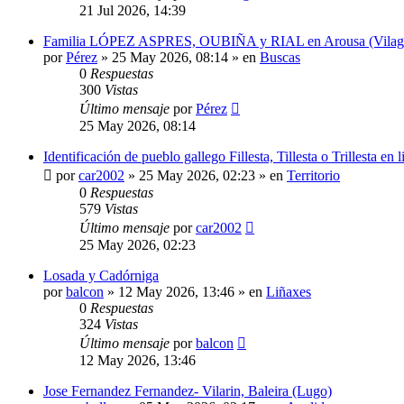
21 Jul 2026, 14:39
Familia LÓPEZ ASPRES, OUBIÑA y RIAL en Arousa (Vilagarcí
por
Pérez
»
25 May 2026, 08:14
» en
Buscas
0
Respuestas
300
Vistas
Último mensaje
por
Pérez
25 May 2026, 08:14
Identificación de pueblo gallego Fillesta, Tillesta o Trillesta en
por
car2002
»
25 May 2026, 02:23
» en
Territorio
0
Respuestas
579
Vistas
Último mensaje
por
car2002
25 May 2026, 02:23
Losada y Cadórniga
por
balcon
»
12 May 2026, 13:46
» en
Liñaxes
0
Respuestas
324
Vistas
Último mensaje
por
balcon
12 May 2026, 13:46
Jose Fernandez Fernandez- Vilarin, Baleira (Lugo)