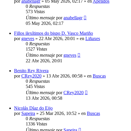
por
anabellagr
»
05 May 2026, 02:17
» en
Apelidos
0
Respuestas
573
Vistas
Último mensaje
por
anabellagr
05 May 2026, 02:17
Fillos ilexítimos do bispo D. Vasco Mariño
por
gneves
»
22 Abr 2026, 20:01
» en
Liñaxes
0
Respuestas
1527
Vistas
Último mensaje
por
gneves
22 Abr 2026, 20:01
Benito Rey Rivera
por
CRey2020
»
13 Abr 2026, 00:58
» en
Buscas
0
Respuestas
545
Vistas
Último mensaje
por
CRey2020
13 Abr 2026, 00:58
Nicolás Díaz do Eijo
por
Sapeira
»
25 Mar 2026, 10:52
» en
Buscas
0
Respuestas
1336
Vistas
Último mensaje
por
Sapeira