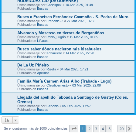
RODRIGUEZ CID (De OURENSE)
Último mensaje por
Carlospex
«
10 Abr 2025, 01:49
Publicado en
Buscas
Busca a Francisco Fernández Caamaño - S. Pedro de Muro.
Último mensaje por
Frenchie22
«
27 Mar 2025, 16:55
Publicado en
Buscas
Alvarado y Moscoso en tierras de Bergantiños
Último mensaje por
Pablo_Lugrís
«
15 Mar 2025, 01:05
Publicado en
Liñaxes
Busco saber dónde nacieron mis bisabuelos
Último mensaje por
Kcharriere
«
14 Mar 2025, 22:20
Publicado en
Buscas
De La Uz Piñeiro
Último mensaje por
Riselia
«
04 Mar 2025, 17:21
Publicado en
Apelidos
Familia María Carmen Arias Albo (Trabada - Lugo)
Último mensaje por
Claudioernesto
«
03 Mar 2025, 22:08
Publicado en
Buscas
Llegada del apellido Taboada a Santiago de Gustey (Coles,
Orense)
Último mensaje por
Cenobia
«
05 Feb 2025, 17:57
Publicado en
Buscas
Página
1
de
20
1
2
3
4
5
20
S
Se encontraron más de 1000 coincidencias
…