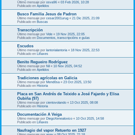
Último mensaje por
osva96
«
03 Feb 2026, 10:28
Publicado en
Apelidos
Busco Familia Jesus de Padron
Último mensaje por
cesar2001urug
«
21 Dic 2025, 21:09
Publicado en
Buscas
Transcripción
Último mensaje por
Vide
«
19 Nov 2025, 22:05
Publicado en
Documentos, transcripcións e guías
Escudos
Último mensaje por
lantorialantoria
«
18 Nov 2025, 22:53
Publicado en
Liñaxes
Benito Regueiro Rodríguez
Último mensaje por
Nil
«
10 Nov 2025, 04:52
Publicado en
Apelidos
Tradiciones agrícolas en Galicia
Último mensaje por
Mend0sa
«
23 Oct 2025, 13:50
Publicado en
Historia
Placa en San Andrés de Teixido a José Fajardo y Elisa
Oubiña (97)
Último mensaje por
cientovolando
«
13 Oct 2025, 08:08
Publicado en
Historia
Documentación A Veiga
Último mensaje por
DiegoXenealoxico
«
10 Oct 2025, 14:58
Publicado en
Liñaxes
Naufragio del vapor Retuerto en 1927
Último mensaje por
anav
«
08 Oct 2025, 21:18