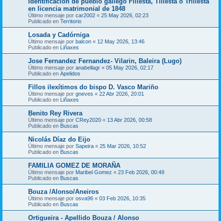
Identificación de pueblo gallego Fillesta, Tillesta o Trillesta
en licencia matrimonial de 1848
Último mensaje por
car2002
«
25 May 2026, 02:23
Publicado en
Territorio
Losada y Cadórniga
Último mensaje por
balcon
«
12 May 2026, 13:46
Publicado en
Liñaxes
Jose Fernandez Fernandez- Vilarin, Baleira (Lugo)
Último mensaje por
anabellagr
«
05 May 2026, 02:17
Publicado en
Apelidos
Fillos ilexítimos do bispo D. Vasco Mariño
Último mensaje por
gneves
«
22 Abr 2026, 20:01
Publicado en
Liñaxes
Benito Rey Rivera
Último mensaje por
CRey2020
«
13 Abr 2026, 00:58
Publicado en
Buscas
Nicolás Díaz do Eijo
Último mensaje por
Sapeira
«
25 Mar 2026, 10:52
Publicado en
Buscas
FAMILIA GOMEZ DE MORAÑA
Último mensaje por
Maribel Gomez
«
23 Feb 2026, 00:49
Publicado en
Buscas
Bouza /Alonso/Aneiros
Último mensaje por
osva96
«
03 Feb 2026, 10:35
Publicado en
Buscas
Ortigueira - Apellido Bouza / Alonso