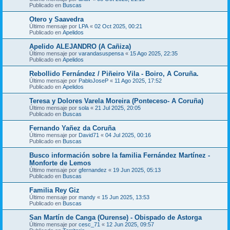
Publicado en
Buscas
Otero y Saavedra
Último mensaje por
LPA
«
02 Oct 2025, 00:21
Publicado en
Apelidos
Apelido ALEJANDRO (A Cañiza)
Último mensaje por
varandasuspensa
«
15 Ago 2025, 22:35
Publicado en
Apelidos
Rebollido Fernández / Piñeiro Vila - Boiro, A Coruña.
Último mensaje por
PabloJoseP
«
11 Ago 2025, 17:52
Publicado en
Apelidos
Teresa y Dolores Varela Moreira (Ponteceso- A Coruña)
Último mensaje por
sola
«
21 Jul 2025, 20:05
Publicado en
Buscas
Fernando Yañez da Coruña
Último mensaje por
David71
«
04 Jul 2025, 00:16
Publicado en
Buscas
Busco información sobre la familia Fernández Martínez -
Monforte de Lemos
Último mensaje por
gfernandez
«
19 Jun 2025, 05:13
Publicado en
Buscas
Familia Rey Giz
Último mensaje por
mandy
«
15 Jun 2025, 13:53
Publicado en
Buscas
San Martín de Canga (Ourense) - Obispado de Astorga
Último mensaje por
cesc_71
«
12 Jun 2025, 09:57