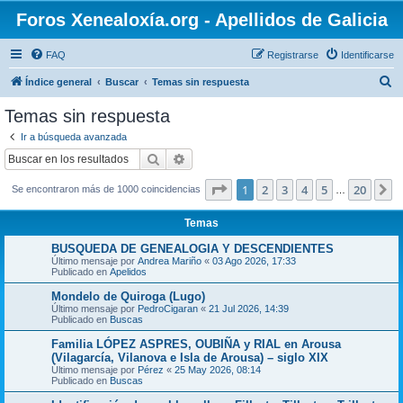
Foros Xenealoxía.org - Apellidos de Galicia
FAQ
Registrarse
Identificarse
B
Índice general
Buscar
Temas sin respuesta
u
Temas sin respuesta
s
Ir a búsqueda avanzada
c
Buscar
Búsqueda avanzada
a
Página
1
de
20
1
2
3
4
5
20
S
Se encontraron más de 1000 coincidencias
r
…
Temas
BUSQUEDA DE GENEALOGIA Y DESCENDIENTES
Último mensaje por
Andrea Mariño
«
03 Ago 2026, 17:33
Publicado en
Apelidos
Mondelo de Quiroga (Lugo)
Último mensaje por
PedroCigaran
«
21 Jul 2026, 14:39
Publicado en
Buscas
Familia LÓPEZ ASPRES, OUBIÑA y RIAL en Arousa
(Vilagarcía, Vilanova e Isla de Arousa) – siglo XIX
Último mensaje por
Pérez
«
25 May 2026, 08:14
Publicado en
Buscas