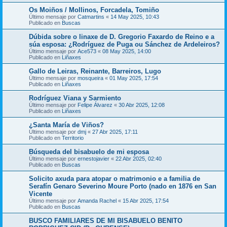
Os Moiños / Mollinos, Forcadela, Tomiño
Último mensaje por
Catmartins
«
14 May 2025, 10:43
Publicado en
Buscas
Dúbida sobre o linaxe de D. Gregorio Faxardo de Reino e a
súa esposa: ¿Rodríguez de Puga ou Sánchez de Ardeleiros?
Último mensaje por
Ace573
«
08 May 2025, 14:00
Publicado en
Liñaxes
Gallo de Leiras, Reinante, Barreiros, Lugo
Último mensaje por
mosqueira
«
01 May 2025, 17:54
Publicado en
Liñaxes
Rodríguez Viana y Sarmiento
Último mensaje por
Felipe Álvarez
«
30 Abr 2025, 12:08
Publicado en
Liñaxes
¿Santa María de Viños?
Último mensaje por
dmj
«
27 Abr 2025, 17:11
Publicado en
Territorio
Búsqueda del bisabuelo de mi esposa
Último mensaje por
ernestojavier
«
22 Abr 2025, 02:40
Publicado en
Buscas
Solicito axuda para atopar o matrimonio e a familia de
Serafín Genaro Severino Moure Porto (nado en 1876 en San
Vicente
Último mensaje por
Amanda Rachel
«
15 Abr 2025, 17:54
Publicado en
Buscas
BUSCO FAMILIARES DE MI BISABUELO BENITO