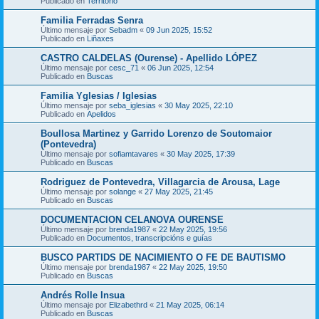
Publicado en
Territorio
Familia Ferradas Senra
Último mensaje por
Sebadm
«
09 Jun 2025, 15:52
Publicado en
Liñaxes
CASTRO CALDELAS (Ourense) - Apellido LÓPEZ
Último mensaje por
cesc_71
«
06 Jun 2025, 12:54
Publicado en
Buscas
Familia Yglesias / Iglesias
Último mensaje por
seba_iglesias
«
30 May 2025, 22:10
Publicado en
Apelidos
Boullosa Martinez y Garrido Lorenzo de Soutomaior
(Pontevedra)
Último mensaje por
sofiamtavares
«
30 May 2025, 17:39
Publicado en
Buscas
Rodriguez de Pontevedra, Villagarcia de Arousa, Lage
Último mensaje por
solange
«
27 May 2025, 21:45
Publicado en
Buscas
DOCUMENTACION CELANOVA OURENSE
Último mensaje por
brenda1987
«
22 May 2025, 19:56
Publicado en
Documentos, transcripcións e guías
BUSCO PARTIDS DE NACIMIENTO O FE DE BAUTISMO
Último mensaje por
brenda1987
«
22 May 2025, 19:50
Publicado en
Buscas
Andrés Rolle Insua
Último mensaje por
Elizabethrd
«
21 May 2025, 06:14
Publicado en
Buscas