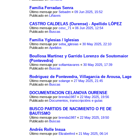
Familia Ferradas Senra
Último mensaje por
Sebadm
«
09 Jun 2025, 15:52
Publicado en
Liñaxes
CASTRO CALDELAS (Ourense) - Apellido LÓPEZ
Último mensaje por
cesc_71
«
06 Jun 2025, 12:54
Publicado en
Buscas
Familia Yglesias / Iglesias
Último mensaje por
seba_iglesias
«
30 May 2025, 22:10
Publicado en
Apelidos
Boullosa Martinez y Garrido Lorenzo de Soutomaior
(Pontevedra)
Último mensaje por
sofiamtavares
«
30 May 2025, 17:39
Publicado en
Buscas
Rodriguez de Pontevedra, Villagarcia de Arousa, Lage
Último mensaje por
solange
«
27 May 2025, 21:45
Publicado en
Buscas
DOCUMENTACION CELANOVA OURENSE
Último mensaje por
brenda1987
«
22 May 2025, 19:56
Publicado en
Documentos, transcripcións e guías
BUSCO PARTIDS DE NACIMIENTO O FE DE
BAUTISMO
Último mensaje por
brenda1987
«
22 May 2025, 19:50
Publicado en
Buscas
Andrés Rolle Insua
Último mensaje por
Elizabethrd
«
21 May 2025, 06:14