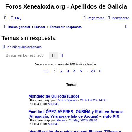
Foros Xenealoxía.org - Apellidos de Galicia
FAQ
Registrarse
Identificarse
B
Índice general
Buscar
Temas sin respuesta
u
Temas sin respuesta
s
Ir a búsqueda avanzada
c
Buscar
Búsqueda avanzada
a
r
Se encontraron más de 1000 coincidencias
Página
1
de
20
1
2
3
4
5
20
Siguiente
…
Temas
Mondelo de Quiroga (Lugo)
Último mensaje por
PedroCigaran
«
21 Jul 2026, 14:39
Publicado en
Buscas
Familia LÓPEZ ASPRES, OUBIÑA y RIAL en Arousa
(Vilagarcía, Vilanova e Isla de Arousa) – siglo XIX
Último mensaje por
Pérez
«
25 May 2026, 08:14
Publicado en
Buscas
Identificación de pueblo gallego Fillesta, Tillesta o