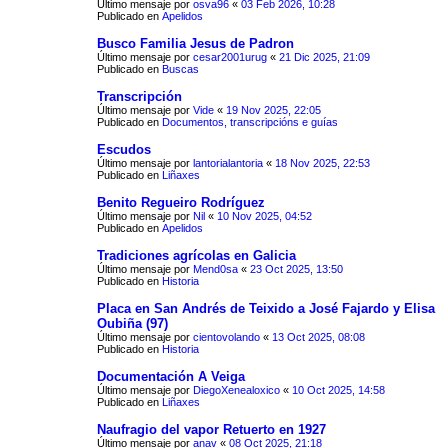
Último mensaje por
osva96
«
03 Feb 2026, 10:28
Publicado en
Apelidos
Busco Familia Jesus de Padron
Último mensaje por
cesar2001urug
«
21 Dic 2025, 21:09
Publicado en
Buscas
Transcripción
Último mensaje por
Vide
«
19 Nov 2025, 22:05
Publicado en
Documentos, transcripcións e guías
Escudos
Último mensaje por
lantorialantoria
«
18 Nov 2025, 22:53
Publicado en
Liñaxes
Benito Regueiro Rodríguez
Último mensaje por
Nil
«
10 Nov 2025, 04:52
Publicado en
Apelidos
Tradiciones agrícolas en Galicia
Último mensaje por
Mend0sa
«
23 Oct 2025, 13:50
Publicado en
Historia
Placa en San Andrés de Teixido a José Fajardo y Elisa
Oubiña (97)
Último mensaje por
cientovolando
«
13 Oct 2025, 08:08
Publicado en
Historia
Documentación A Veiga
Último mensaje por
DiegoXenealoxico
«
10 Oct 2025, 14:58
Publicado en
Liñaxes
Naufragio del vapor Retuerto en 1927
Último mensaje por
anav
«
08 Oct 2025, 21:18