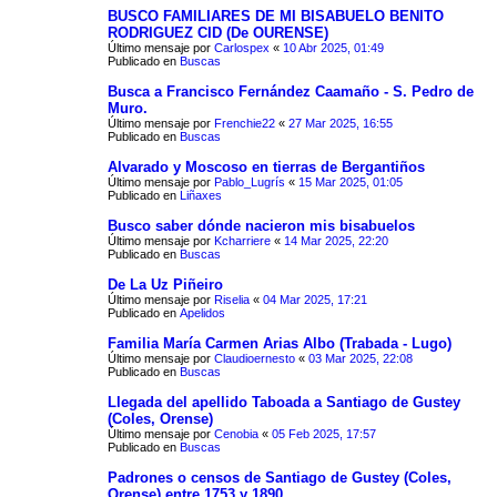
BUSCO FAMILIARES DE MI BISABUELO BENITO
RODRIGUEZ CID (De OURENSE)
Último mensaje por
Carlospex
«
10 Abr 2025, 01:49
Publicado en
Buscas
Busca a Francisco Fernández Caamaño - S. Pedro de
Muro.
Último mensaje por
Frenchie22
«
27 Mar 2025, 16:55
Publicado en
Buscas
Alvarado y Moscoso en tierras de Bergantiños
Último mensaje por
Pablo_Lugrís
«
15 Mar 2025, 01:05
Publicado en
Liñaxes
Busco saber dónde nacieron mis bisabuelos
Último mensaje por
Kcharriere
«
14 Mar 2025, 22:20
Publicado en
Buscas
De La Uz Piñeiro
Último mensaje por
Riselia
«
04 Mar 2025, 17:21
Publicado en
Apelidos
Familia María Carmen Arias Albo (Trabada - Lugo)
Último mensaje por
Claudioernesto
«
03 Mar 2025, 22:08
Publicado en
Buscas
Llegada del apellido Taboada a Santiago de Gustey
(Coles, Orense)
Último mensaje por
Cenobia
«
05 Feb 2025, 17:57
Publicado en
Buscas
Padrones o censos de Santiago de Gustey (Coles,
Orense) entre 1753 y 1890