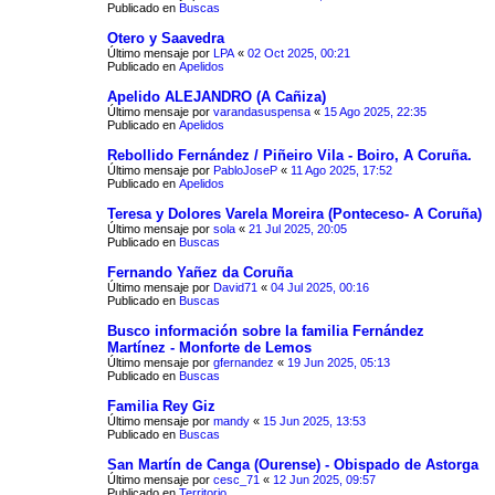
Publicado en
Buscas
Otero y Saavedra
Último mensaje por
LPA
«
02 Oct 2025, 00:21
Publicado en
Apelidos
Apelido ALEJANDRO (A Cañiza)
Último mensaje por
varandasuspensa
«
15 Ago 2025, 22:35
Publicado en
Apelidos
Rebollido Fernández / Piñeiro Vila - Boiro, A Coruña.
Último mensaje por
PabloJoseP
«
11 Ago 2025, 17:52
Publicado en
Apelidos
Teresa y Dolores Varela Moreira (Ponteceso- A Coruña)
Último mensaje por
sola
«
21 Jul 2025, 20:05
Publicado en
Buscas
Fernando Yañez da Coruña
Último mensaje por
David71
«
04 Jul 2025, 00:16
Publicado en
Buscas
Busco información sobre la familia Fernández
Martínez - Monforte de Lemos
Último mensaje por
gfernandez
«
19 Jun 2025, 05:13
Publicado en
Buscas
Familia Rey Giz
Último mensaje por
mandy
«
15 Jun 2025, 13:53
Publicado en
Buscas
San Martín de Canga (Ourense) - Obispado de Astorga
Último mensaje por
cesc_71
«
12 Jun 2025, 09:57
Publicado en
Territorio