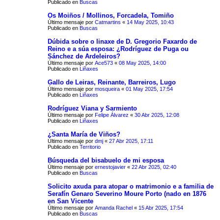
Publicado en
Buscas
Os Moiños / Mollinos, Forcadela, Tomiño
Último mensaje por
Catmartins
«
14 May 2025, 10:43
Publicado en
Buscas
Dúbida sobre o linaxe de D. Gregorio Faxardo de
Reino e a súa esposa: ¿Rodríguez de Puga ou
Sánchez de Ardeleiros?
Último mensaje por
Ace573
«
08 May 2025, 14:00
Publicado en
Liñaxes
Gallo de Leiras, Reinante, Barreiros, Lugo
Último mensaje por
mosqueira
«
01 May 2025, 17:54
Publicado en
Liñaxes
Rodríguez Viana y Sarmiento
Último mensaje por
Felipe Álvarez
«
30 Abr 2025, 12:08
Publicado en
Liñaxes
¿Santa María de Viños?
Último mensaje por
dmj
«
27 Abr 2025, 17:11
Publicado en
Territorio
Búsqueda del bisabuelo de mi esposa
Último mensaje por
ernestojavier
«
22 Abr 2025, 02:40
Publicado en
Buscas
Solicito axuda para atopar o matrimonio e a familia de
Serafín Genaro Severino Moure Porto (nado en 1876
en San Vicente
Último mensaje por
Amanda Rachel
«
15 Abr 2025, 17:54
Publicado en
Buscas