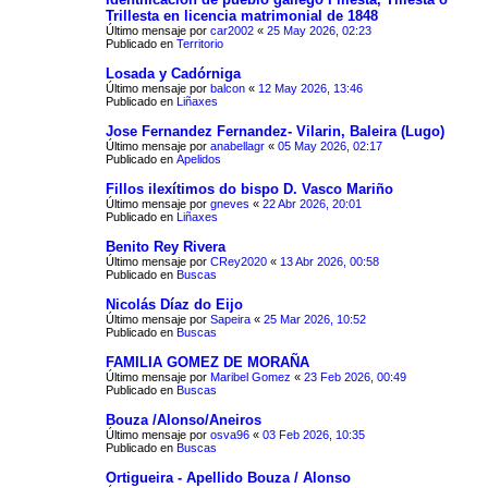
Trillesta en licencia matrimonial de 1848
Último mensaje por
car2002
«
25 May 2026, 02:23
Publicado en
Territorio
Losada y Cadórniga
Último mensaje por
balcon
«
12 May 2026, 13:46
Publicado en
Liñaxes
Jose Fernandez Fernandez- Vilarin, Baleira (Lugo)
Último mensaje por
anabellagr
«
05 May 2026, 02:17
Publicado en
Apelidos
Fillos ilexítimos do bispo D. Vasco Mariño
Último mensaje por
gneves
«
22 Abr 2026, 20:01
Publicado en
Liñaxes
Benito Rey Rivera
Último mensaje por
CRey2020
«
13 Abr 2026, 00:58
Publicado en
Buscas
Nicolás Díaz do Eijo
Último mensaje por
Sapeira
«
25 Mar 2026, 10:52
Publicado en
Buscas
FAMILIA GOMEZ DE MORAÑA
Último mensaje por
Maribel Gomez
«
23 Feb 2026, 00:49
Publicado en
Buscas
Bouza /Alonso/Aneiros
Último mensaje por
osva96
«
03 Feb 2026, 10:35
Publicado en
Buscas
Ortigueira - Apellido Bouza / Alonso