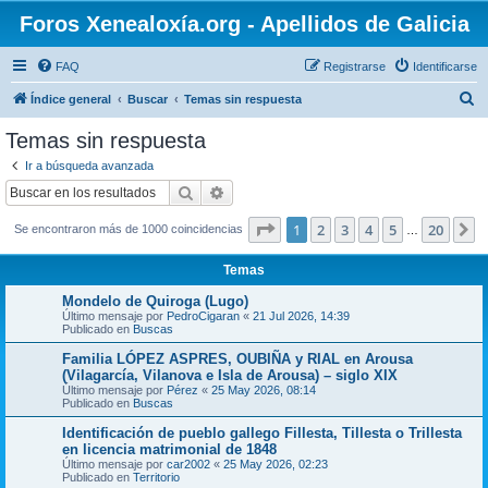
Foros Xenealoxía.org - Apellidos de Galicia
FAQ
Registrarse
Identificarse
B
Índice general
Buscar
Temas sin respuesta
u
Temas sin respuesta
s
Ir a búsqueda avanzada
c
Buscar
Búsqueda avanzada
a
Página
1
de
20
1
2
3
4
5
20
S
Se encontraron más de 1000 coincidencias
r
…
Temas
Mondelo de Quiroga (Lugo)
Último mensaje por
PedroCigaran
«
21 Jul 2026, 14:39
Publicado en
Buscas
Familia LÓPEZ ASPRES, OUBIÑA y RIAL en Arousa
(Vilagarcía, Vilanova e Isla de Arousa) – siglo XIX
Último mensaje por
Pérez
«
25 May 2026, 08:14
Publicado en
Buscas
Identificación de pueblo gallego Fillesta, Tillesta o Trillesta
en licencia matrimonial de 1848
Último mensaje por
car2002
«
25 May 2026, 02:23
Publicado en
Territorio