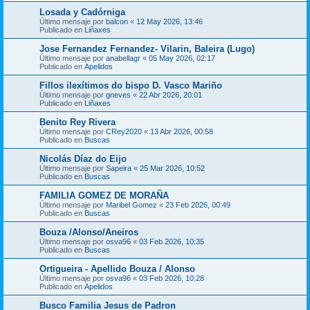
Losada y Cadórniga
Último mensaje por
balcon
«
12 May 2026, 13:46
Publicado en
Liñaxes
Jose Fernandez Fernandez- Vilarin, Baleira (Lugo)
Último mensaje por
anabellagr
«
05 May 2026, 02:17
Publicado en
Apelidos
Fillos ilexítimos do bispo D. Vasco Mariño
Último mensaje por
gneves
«
22 Abr 2026, 20:01
Publicado en
Liñaxes
Benito Rey Rivera
Último mensaje por
CRey2020
«
13 Abr 2026, 00:58
Publicado en
Buscas
Nicolás Díaz do Eijo
Último mensaje por
Sapeira
«
25 Mar 2026, 10:52
Publicado en
Buscas
FAMILIA GOMEZ DE MORAÑA
Último mensaje por
Maribel Gomez
«
23 Feb 2026, 00:49
Publicado en
Buscas
Bouza /Alonso/Aneiros
Último mensaje por
osva96
«
03 Feb 2026, 10:35
Publicado en
Buscas
Ortigueira - Apellido Bouza / Alonso
Último mensaje por
osva96
«
03 Feb 2026, 10:28
Publicado en
Apelidos
Busco Familia Jesus de Padron