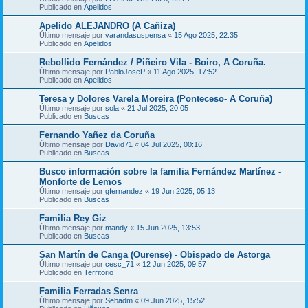
Publicado en
Apelidos
Apelido ALEJANDRO (A Cañiza)
Último mensaje por
varandasuspensa
«
15 Ago 2025, 22:35
Publicado en
Apelidos
Rebollido Fernández / Piñeiro Vila - Boiro, A Coruña.
Último mensaje por
PabloJoseP
«
11 Ago 2025, 17:52
Publicado en
Apelidos
Teresa y Dolores Varela Moreira (Ponteceso- A Coruña)
Último mensaje por
sola
«
21 Jul 2025, 20:05
Publicado en
Buscas
Fernando Yañez da Coruña
Último mensaje por
David71
«
04 Jul 2025, 00:16
Publicado en
Buscas
Busco información sobre la familia Fernández Martínez -
Monforte de Lemos
Último mensaje por
gfernandez
«
19 Jun 2025, 05:13
Publicado en
Buscas
Familia Rey Giz
Último mensaje por
mandy
«
15 Jun 2025, 13:53
Publicado en
Buscas
San Martín de Canga (Ourense) - Obispado de Astorga
Último mensaje por
cesc_71
«
12 Jun 2025, 09:57
Publicado en
Territorio
Familia Ferradas Senra
Último mensaje por
Sebadm
«
09 Jun 2025, 15:52