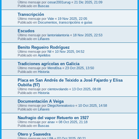
Último mensaje por
cesar2001urug
«
21 Dic 2025, 21:09
Publicado en
Buscas
Transcripción
Último mensaje por
Vide
«
19 Nov 2025, 22:05
Publicado en
Documentos, transcripcións e guías
Escudos
Último mensaje por
lantorialantoria
«
18 Nov 2025, 22:53
Publicado en
Liñaxes
Benito Regueiro Rodríguez
Último mensaje por
Nil
«
10 Nov 2025, 04:52
Publicado en
Apelidos
Tradiciones agrícolas en Galicia
Último mensaje por
Mend0sa
«
23 Oct 2025, 13:50
Publicado en
Historia
Placa en San Andrés de Teixido a José Fajardo y Elisa
Oubiña (97)
Último mensaje por
cientovolando
«
13 Oct 2025, 08:08
Publicado en
Historia
Documentación A Veiga
Último mensaje por
DiegoXenealoxico
«
10 Oct 2025, 14:58
Publicado en
Liñaxes
Naufragio del vapor Retuerto en 1927
Último mensaje por
anav
«
08 Oct 2025, 21:18
Publicado en
Buscas
Otero y Saavedra
Último mensaje por
LPA
«
02 Oct 2025, 00:21