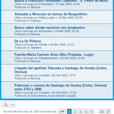
Busca a Francisco Fernández Caamaño - S. Pedro de Muro.
Último mensaje por
Frenchie22
«
27 Mar 2025, 16:55
Publicado en
Buscas
Alvarado y Moscoso en tierras de Bergantiños
Último mensaje por
Pablo_Lugrís
«
15 Mar 2025, 01:05
Publicado en
Liñaxes
Busco saber dónde nacieron mis bisabuelos
Último mensaje por
Kcharriere
«
14 Mar 2025, 22:20
Publicado en
Buscas
De La Uz Piñeiro
Último mensaje por
Riselia
«
04 Mar 2025, 17:21
Publicado en
Apelidos
Familia María Carmen Arias Albo (Trabada - Lugo)
Último mensaje por
Claudioernesto
«
03 Mar 2025, 22:08
Publicado en
Buscas
Llegada del apellido Taboada a Santiago de Gustey (Coles,
Orense)
Último mensaje por
Cenobia
«
05 Feb 2025, 17:57
Publicado en
Buscas
Padrones o censos de Santiago de Gustey (Coles, Orense)
entre 1753 y 1890
Último mensaje por
Cenobia
«
05 Feb 2025, 17:19
Publicado en
Documentos, transcripcións e guías
Página
1
de
20
1
2
3
4
5
20
S
Se encontraron más de 1000 coincidencias
…