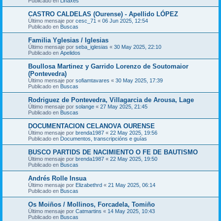
Publicado en
Liñaxes
CASTRO CALDELAS (Ourense) - Apellido LÓPEZ
Último mensaje por
cesc_71
«
06 Jun 2025, 12:54
Publicado en
Buscas
Familia Yglesias / Iglesias
Último mensaje por
seba_iglesias
«
30 May 2025, 22:10
Publicado en
Apelidos
Boullosa Martinez y Garrido Lorenzo de Soutomaior
(Pontevedra)
Último mensaje por
sofiamtavares
«
30 May 2025, 17:39
Publicado en
Buscas
Rodriguez de Pontevedra, Villagarcia de Arousa, Lage
Último mensaje por
solange
«
27 May 2025, 21:45
Publicado en
Buscas
DOCUMENTACION CELANOVA OURENSE
Último mensaje por
brenda1987
«
22 May 2025, 19:56
Publicado en
Documentos, transcripcións e guías
BUSCO PARTIDS DE NACIMIENTO O FE DE BAUTISMO
Último mensaje por
brenda1987
«
22 May 2025, 19:50
Publicado en
Buscas
Andrés Rolle Insua
Último mensaje por
Elizabethrd
«
21 May 2025, 06:14
Publicado en
Buscas
Os Moiños / Mollinos, Forcadela, Tomiño
Último mensaje por
Catmartins
«
14 May 2025, 10:43
Publicado en
Buscas