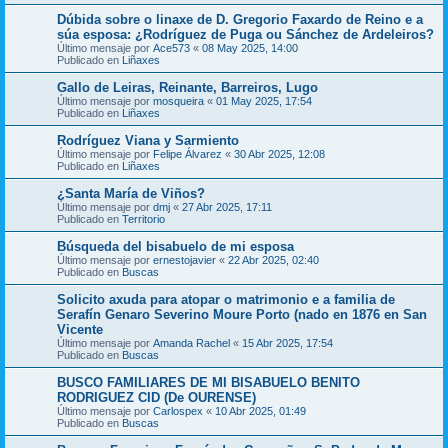
Dúbida sobre o linaxe de D. Gregorio Faxardo de Reino e a
súa esposa: ¿Rodríguez de Puga ou Sánchez de Ardeleiros?
Último mensaje por
Ace573
«
08 May 2025, 14:00
Publicado en
Liñaxes
Gallo de Leiras, Reinante, Barreiros, Lugo
Último mensaje por
mosqueira
«
01 May 2025, 17:54
Publicado en
Liñaxes
Rodríguez Viana y Sarmiento
Último mensaje por
Felipe Álvarez
«
30 Abr 2025, 12:08
Publicado en
Liñaxes
¿Santa María de Viños?
Último mensaje por
dmj
«
27 Abr 2025, 17:11
Publicado en
Territorio
Búsqueda del bisabuelo de mi esposa
Último mensaje por
ernestojavier
«
22 Abr 2025, 02:40
Publicado en
Buscas
Solicito axuda para atopar o matrimonio e a familia de
Serafín Genaro Severino Moure Porto (nado en 1876 en San
Vicente
Último mensaje por
Amanda Rachel
«
15 Abr 2025, 17:54
Publicado en
Buscas
BUSCO FAMILIARES DE MI BISABUELO BENITO
RODRIGUEZ CID (De OURENSE)
Último mensaje por
Carlospex
«
10 Abr 2025, 01:49
Publicado en
Buscas