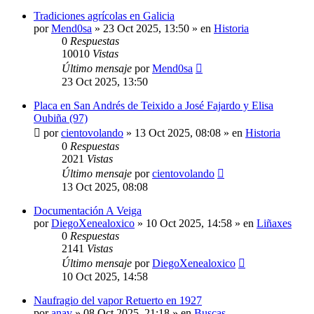
Tradiciones agrícolas en Galicia
por
Mend0sa
»
23 Oct 2025, 13:50
» en
Historia
0
Respuestas
10010
Vistas
Último mensaje
por
Mend0sa
23 Oct 2025, 13:50
Placa en San Andrés de Teixido a José Fajardo y Elisa
Oubiña (97)
por
cientovolando
»
13 Oct 2025, 08:08
» en
Historia
0
Respuestas
2021
Vistas
Último mensaje
por
cientovolando
13 Oct 2025, 08:08
Documentación A Veiga
por
DiegoXenealoxico
»
10 Oct 2025, 14:58
» en
Liñaxes
0
Respuestas
2141
Vistas
Último mensaje
por
DiegoXenealoxico
10 Oct 2025, 14:58
Naufragio del vapor Retuerto en 1927
por
anav
»
08 Oct 2025, 21:18
» en
Buscas