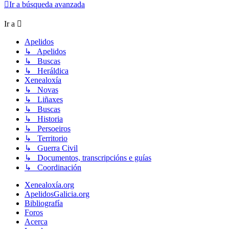
Ir a búsqueda avanzada
Ir a
Apelidos
↳ Apelidos
↳ Buscas
↳ Heráldica
Xenealoxía
↳ Novas
↳ Liñaxes
↳ Buscas
↳ Historia
↳ Persoeiros
↳ Territorio
↳ Guerra Civil
↳ Documentos, transcripcións e guías
↳ Coordinación
Xenealoxía.org
ApelidosGalicia.org
Bibliografía
Foros
Acerca