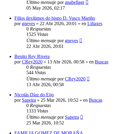
Último mensaje
por
anabellagr
05 May 2026, 02:17
Fillos ilexítimos do bispo D. Vasco Mariño
por
gneves
»
22 Abr 2026, 20:01
» en
Liñaxes
0
Respuestas
1525
Vistas
Último mensaje
por
gneves
22 Abr 2026, 20:01
Benito Rey Rivera
por
CRey2020
»
13 Abr 2026, 00:58
» en
Buscas
0
Respuestas
544
Vistas
Último mensaje
por
CRey2020
13 Abr 2026, 00:58
Nicolás Díaz do Eijo
por
Sapeira
»
25 Mar 2026, 10:52
» en
Buscas
0
Respuestas
1333
Vistas
Último mensaje
por
Sapeira
25 Mar 2026, 10:52
FAMILIA GOMEZ DE MORAÑA