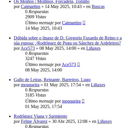
Os Moiños / Mollinos, Forcadela, Tomiño
por
Catmartins
»
14 May 2025, 10:43
» en
Buscas
0
Respuestas
2909
Vistas
Último mensaje
por
Catmartins
14 May 2025, 10:43
Dúbida sobre o linaxe de D. Gregorio Faxardo de Reino e a
súa esposa: ¿Rodríguez de Puga ou Sánchez de Ardeleiros?
por
Ace573
»
08 May 2025, 14:00
» en
Liñaxes
0
Respuestas
3247
Vistas
Último mensaje
por
Ace573
08 May 2025, 14:00
Gallo de Leiras, Reinante, Barreiros, Lugo
por
mosqueira
»
01 May 2025, 17:54
» en
Liñaxes
0
Respuestas
3185
Vistas
Último mensaje
por
mosqueira
01 May 2025, 17:54
Rodríguez Viana y Sarmiento
por
Felipe Álvarez
»
30 Abr 2025, 12:08
» en
Liñaxes
0
Respuestas