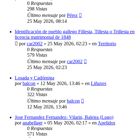
0
Respuestas
298
Vistas
Último mensaje
por
Pérez
25 May 2026, 08:14
Identificación de pueblo gallego Fillesta, Tillesta o Trillesta en
licencia matrimonial de 1848
por
car2002
»
25 May 2026, 02:23
» en
Territorio
0
Respuestas
579
Vistas
Último mensaje
por
car2002
25 May 2026, 02:23
Losada y Cadórniga
por
balcon
»
12 May 2026, 13:46
» en
Liñaxes
0
Respuestas
322
Vistas
Último mensaje
por
balcon
12 May 2026, 13:46
Jose Fernandez Fernandez- Vilarin, Baleira (Lugo)
por
anabellagr
»
05 May 2026, 02:17
» en
Apelidos
0
Respuestas
571
Vistas