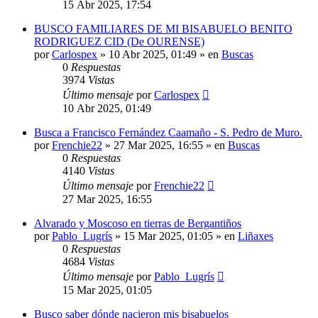
15 Abr 2025, 17:54
BUSCO FAMILIARES DE MI BISABUELO BENITO
RODRIGUEZ CID (De OURENSE)
por
Carlospex
»
10 Abr 2025, 01:49
» en
Buscas
0
Respuestas
3974
Vistas
Último mensaje
por
Carlospex
10 Abr 2025, 01:49
Busca a Francisco Fernández Caamaño - S. Pedro de Muro.
por
Frenchie22
»
27 Mar 2025, 16:55
» en
Buscas
0
Respuestas
4140
Vistas
Último mensaje
por
Frenchie22
27 Mar 2025, 16:55
Alvarado y Moscoso en tierras de Bergantiños
por
Pablo_Lugrís
»
15 Mar 2025, 01:05
» en
Liñaxes
0
Respuestas
4684
Vistas
Último mensaje
por
Pablo_Lugrís
15 Mar 2025, 01:05
Busco saber dónde nacieron mis bisabuelos