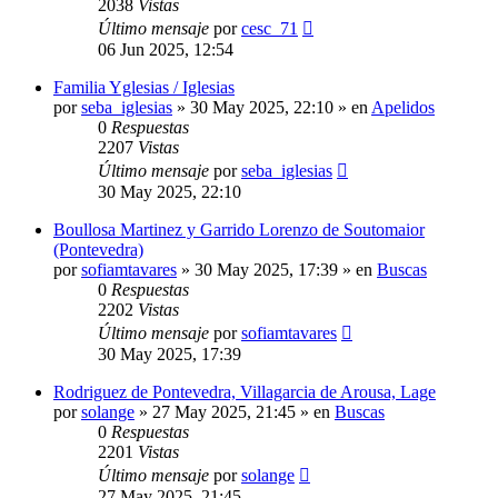
2038
Vistas
Último mensaje
por
cesc_71
06 Jun 2025, 12:54
Familia Yglesias / Iglesias
por
seba_iglesias
»
30 May 2025, 22:10
» en
Apelidos
0
Respuestas
2207
Vistas
Último mensaje
por
seba_iglesias
30 May 2025, 22:10
Boullosa Martinez y Garrido Lorenzo de Soutomaior
(Pontevedra)
por
sofiamtavares
»
30 May 2025, 17:39
» en
Buscas
0
Respuestas
2202
Vistas
Último mensaje
por
sofiamtavares
30 May 2025, 17:39
Rodriguez de Pontevedra, Villagarcia de Arousa, Lage
por
solange
»
27 May 2025, 21:45
» en
Buscas
0
Respuestas
2201
Vistas
Último mensaje
por
solange
27 May 2025, 21:45