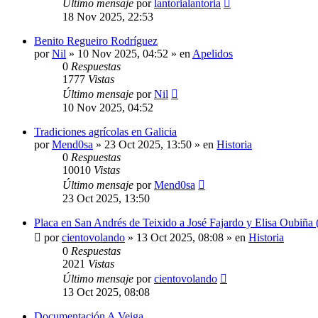
Último mensaje
por
lantorialantoria
18 Nov 2025, 22:53
Benito Regueiro Rodríguez
por
Nil
»
10 Nov 2025, 04:52
» en
Apelidos
0
Respuestas
1777
Vistas
Último mensaje
por
Nil
10 Nov 2025, 04:52
Tradiciones agrícolas en Galicia
por
Mend0sa
»
23 Oct 2025, 13:50
» en
Historia
0
Respuestas
10010
Vistas
Último mensaje
por
Mend0sa
23 Oct 2025, 13:50
Placa en San Andrés de Teixido a José Fajardo y Elisa Oubiña 
por
cientovolando
»
13 Oct 2025, 08:08
» en
Historia
0
Respuestas
2021
Vistas
Último mensaje
por
cientovolando
13 Oct 2025, 08:08
Documentación A Veiga