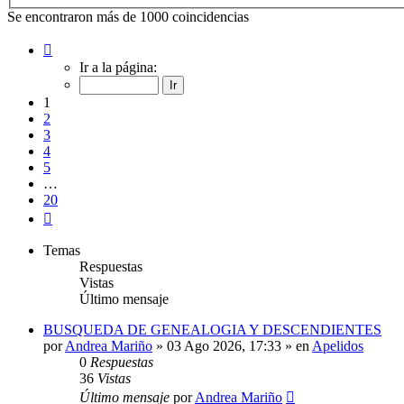
Se encontraron más de 1000 coincidencias
Página
1
Ir a la página:
de
20
1
2
3
4
5
…
20
Siguiente
Temas
Respuestas
Vistas
Último mensaje
BUSQUEDA DE GENEALOGIA Y DESCENDIENTES
por
Andrea Mariño
»
03 Ago 2026, 17:33
» en
Apelidos
0
Respuestas
36
Vistas
Último mensaje
por
Andrea Mariño