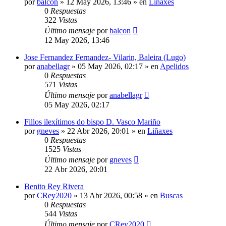
por
balcon
»
12 May 2026, 13:46
» en
Liñaxes
0
Respuestas
322
Vistas
Último mensaje
por
balcon
12 May 2026, 13:46
Jose Fernandez Fernandez- Vilarin, Baleira (Lugo)
por
anabellagr
»
05 May 2026, 02:17
» en
Apelidos
0
Respuestas
571
Vistas
Último mensaje
por
anabellagr
05 May 2026, 02:17
Fillos ilexítimos do bispo D. Vasco Mariño
por
gneves
»
22 Abr 2026, 20:01
» en
Liñaxes
0
Respuestas
1525
Vistas
Último mensaje
por
gneves
22 Abr 2026, 20:01
Benito Rey Rivera
por
CRey2020
»
13 Abr 2026, 00:58
» en
Buscas
0
Respuestas
544
Vistas
Último mensaje
por
CRey2020