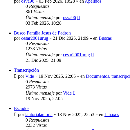
por
osva96
»
03 Feb 2026, 10:28
» en
Apelidos
0
Respuestas
861
Vistas
Último mensaje
por
osva96
03 Feb 2026, 10:28
Busco Familia Jesus de Padron
por
cesar2001urug
»
21 Dic 2025, 21:09
» en
Buscas
0
Respuestas
1238
Vistas
Último mensaje
por
cesar2001urug
21 Dic 2025, 21:09
Transcripción
por
Vide
»
19 Nov 2025, 22:05
» en
Documentos, transcripci
0
Respuestas
2973
Vistas
Último mensaje
por
Vide
19 Nov 2025, 22:05
Escudos
por
lantorialantoria
»
18 Nov 2025, 22:53
» en
Liñaxes
0
Respuestas
2232
Vistas