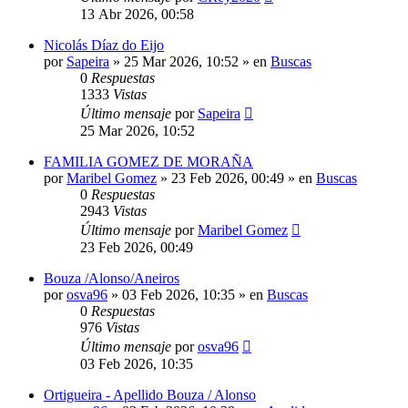
13 Abr 2026, 00:58
Nicolás Díaz do Eijo
por
Sapeira
»
25 Mar 2026, 10:52
» en
Buscas
0
Respuestas
1333
Vistas
Último mensaje
por
Sapeira
25 Mar 2026, 10:52
FAMILIA GOMEZ DE MORAÑA
por
Maribel Gomez
»
23 Feb 2026, 00:49
» en
Buscas
0
Respuestas
2943
Vistas
Último mensaje
por
Maribel Gomez
23 Feb 2026, 00:49
Bouza /Alonso/Aneiros
por
osva96
»
03 Feb 2026, 10:35
» en
Buscas
0
Respuestas
976
Vistas
Último mensaje
por
osva96
03 Feb 2026, 10:35
Ortigueira - Apellido Bouza / Alonso