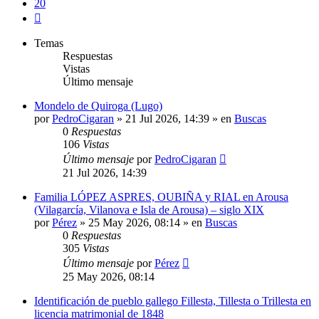
20
Siguiente
Temas
Respuestas
Vistas
Último mensaje
Mondelo de Quiroga (Lugo)
por
PedroCigaran
»
21 Jul 2026, 14:39
» en
Buscas
0
Respuestas
106
Vistas
Último mensaje
por
PedroCigaran
21 Jul 2026, 14:39
Familia LÓPEZ ASPRES, OUBIÑA y RIAL en Arousa
(Vilagarcía, Vilanova e Isla de Arousa) – siglo XIX
por
Pérez
»
25 May 2026, 08:14
» en
Buscas
0
Respuestas
305
Vistas
Último mensaje
por
Pérez
25 May 2026, 08:14
Identificación de pueblo gallego Fillesta, Tillesta o Trillesta en
licencia matrimonial de 1848