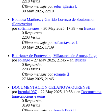
2218
Vistas
Último mensaje
por
seba_iglesias
30 May 2025, 22:10
Boullosa Martinez y Garrido Lorenzo de Soutomaior
(Pontevedra)
por
sofiamtavares
»
30 May 2025, 17:39
» en
Buscas
0
Respuestas
2203
Vistas
Último mensaje
por
sofiamtavares
30 May 2025, 17:39
Rodriguez de Pontevedra, Villagarcia de Arousa, Lage
por
solange
»
27 May 2025, 21:45
» en
Buscas
0
Respuestas
2203
Vistas
Último mensaje
por
solange
27 May 2025, 21:45
DOCUMENTACION CELANOVA OURENSE
por
brenda1987
»
22 May 2025, 19:56
» en
Documentos,
transcripcións e guías
0
Respuestas
3198
Vistas
Último mensaje
por
brenda1987