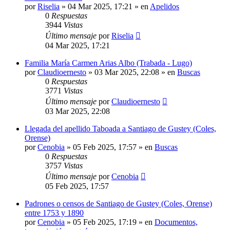
por
Riselia
»
04 Mar 2025, 17:21
» en
Apelidos
0
Respuestas
3944
Vistas
Último mensaje
por
Riselia
04 Mar 2025, 17:21
Familia María Carmen Arias Albo (Trabada - Lugo)
por
Claudioernesto
»
03 Mar 2025, 22:08
» en
Buscas
0
Respuestas
3771
Vistas
Último mensaje
por
Claudioernesto
03 Mar 2025, 22:08
Llegada del apellido Taboada a Santiago de Gustey (Coles,
Orense)
por
Cenobia
»
05 Feb 2025, 17:57
» en
Buscas
0
Respuestas
3757
Vistas
Último mensaje
por
Cenobia
05 Feb 2025, 17:57
Padrones o censos de Santiago de Gustey (Coles, Orense)
entre 1753 y 1890
por
Cenobia
»
05 Feb 2025, 17:19
» en
Documentos,