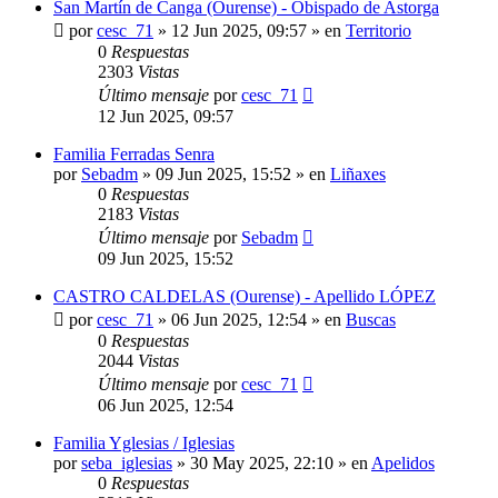
San Martín de Canga (Ourense) - Obispado de Astorga
por
cesc_71
»
12 Jun 2025, 09:57
» en
Territorio
0
Respuestas
2303
Vistas
Último mensaje
por
cesc_71
12 Jun 2025, 09:57
Familia Ferradas Senra
por
Sebadm
»
09 Jun 2025, 15:52
» en
Liñaxes
0
Respuestas
2183
Vistas
Último mensaje
por
Sebadm
09 Jun 2025, 15:52
CASTRO CALDELAS (Ourense) - Apellido LÓPEZ
por
cesc_71
»
06 Jun 2025, 12:54
» en
Buscas
0
Respuestas
2044
Vistas
Último mensaje
por
cesc_71
06 Jun 2025, 12:54
Familia Yglesias / Iglesias
por
seba_iglesias
»
30 May 2025, 22:10
» en
Apelidos
0
Respuestas