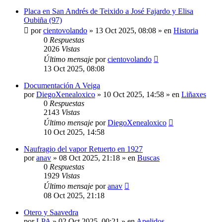
Placa en San Andrés de Teixido a José Fajardo y Elisa
Oubiña (97)
por
cientovolando
»
13 Oct 2025, 08:08
» en
Historia
0
Respuestas
2026
Vistas
Último mensaje
por
cientovolando
13 Oct 2025, 08:08
Documentación A Veiga
por
DiegoXenealoxico
»
10 Oct 2025, 14:58
» en
Liñaxes
0
Respuestas
2143
Vistas
Último mensaje
por
DiegoXenealoxico
10 Oct 2025, 14:58
Naufragio del vapor Retuerto en 1927
por
anav
»
08 Oct 2025, 21:18
» en
Buscas
0
Respuestas
1929
Vistas
Último mensaje
por
anav
08 Oct 2025, 21:18
Otero y Saavedra
por
LPA
»
02 Oct 2025, 00:21
» en
Apelidos