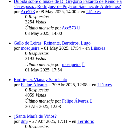
Dúbida sobre o linaxe de D. Gregorio Faxardo de Reino e a
súa esposa: ¿Rodríguez de Puga ou Sánchez de Ardeleiros?
por
Ace573
»
08 May 2025, 14:00
» en
Liñaxes
0
Respuestas
3254
Vistas
Último mensaje
por
Ace573
08 May 2025, 14:00
Gallo de Leiras, Reinante, Barreiros, Lugo
por
mosqueira
»
01 May 2025, 17:54
» en
Liñaxes
0
Respuestas
3193
Vistas
Último mensaje
por
mosqueira
01 May 2025, 17:54
Rodríguez Viana y Sarmiento
por
Felipe Álvarez
»
30 Abr 2025, 12:08
» en
Liñaxes
0
Respuestas
4059
Vistas
Último mensaje
por
Felipe Álvarez
30 Abr 2025, 12:08
¿Santa María de Viños?
por
dmj
»
27 Abr 2025, 17:11
» en
Territorio
0
Respuestas