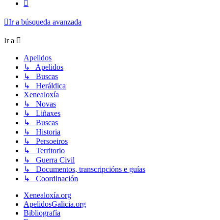
Siguiente
Ir a búsqueda avanzada
Ir a
Apelidos
↳ Apelidos
↳ Buscas
↳ Heráldica
Xenealoxía
↳ Novas
↳ Liñaxes
↳ Buscas
↳ Historia
↳ Persoeiros
↳ Territorio
↳ Guerra Civil
↳ Documentos, transcripcións e guías
↳ Coordinación
Xenealoxía.org
ApelidosGalicia.org
Bibliografía