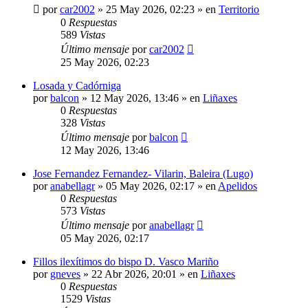
por
car2002
»
25 May 2026, 02:23
» en
Territorio
0
Respuestas
589
Vistas
Último mensaje
por
car2002
25 May 2026, 02:23
Losada y Cadórniga
por
balcon
»
12 May 2026, 13:46
» en
Liñaxes
0
Respuestas
328
Vistas
Último mensaje
por
balcon
12 May 2026, 13:46
Jose Fernandez Fernandez- Vilarin, Baleira (Lugo)
por
anabellagr
»
05 May 2026, 02:17
» en
Apelidos
0
Respuestas
573
Vistas
Último mensaje
por
anabellagr
05 May 2026, 02:17
Fillos ilexítimos do bispo D. Vasco Mariño
por
gneves
»
22 Abr 2026, 20:01
» en
Liñaxes
0
Respuestas
1529
Vistas