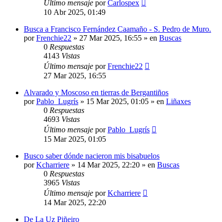
Último mensaje
por
Carlospex
10 Abr 2025, 01:49
Busca a Francisco Fernández Caamaño - S. Pedro de Muro.
por
Frenchie22
»
27 Mar 2025, 16:55
» en
Buscas
0
Respuestas
4143
Vistas
Último mensaje
por
Frenchie22
27 Mar 2025, 16:55
Alvarado y Moscoso en tierras de Bergantiños
por
Pablo_Lugrís
»
15 Mar 2025, 01:05
» en
Liñaxes
0
Respuestas
4693
Vistas
Último mensaje
por
Pablo_Lugrís
15 Mar 2025, 01:05
Busco saber dónde nacieron mis bisabuelos
por
Kcharriere
»
14 Mar 2025, 22:20
» en
Buscas
0
Respuestas
3965
Vistas
Último mensaje
por
Kcharriere
14 Mar 2025, 22:20
De La Uz Piñeiro