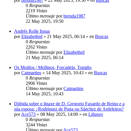
por
brenda1987
»
22 May 2025, 19:50
» en
Buscas
0
Respuestas
2219
Vistas
Último mensaje
por
brenda1987
22 May 2025, 19:50
Andrés Rolle Insua
por
Elizabethrd
»
21 May 2025, 06:14
» en
Buscas
0
Respuestas
2262
Vistas
Último mensaje
por
Elizabethrd
21 May 2025, 06:14
Os Moiños / Mollinos, Forcadela, Tomiño
por
Catmartins
»
14 May 2025, 10:43
» en
Buscas
0
Respuestas
2906
Vistas
Último mensaje
por
Catmartins
14 May 2025, 10:43
Dúbida sobre o linaxe de D. Gregorio Faxardo de Reino e a
súa esposa: ¿Rodríguez de Puga ou Sánchez de Ardeleiros?
por
Ace573
»
08 May 2025, 14:00
» en
Liñaxes
0
Respuestas
3244
Vistas
Último mensaje
por
Ace573