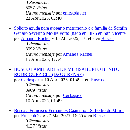
0
Respuestas
5057
Vistas
Último mensaje
por
ernestojavier
22 Abr 2025, 02:40
Solicito axuda para atopar o matrimonio e a familia de Serafín
Genaro Severino Moure Porto (nado en 1876 en San Vicente
por
Amanda Rachel
»
15 Abr 2025, 17:54
» en
Buscas
0
Respuestas
3992
Vistas
Último mensaje
por
Amanda Rachel
15 Abr 2025, 17:54
BUSCO FAMILIARES DE MI BISABUELO BENITO
RODRIGUEZ CID (De OURENSE)
por
Carlospex
»
10 Abr 2025, 01:49
» en
Buscas
0
Respuestas
3969
Vistas
Último mensaje
por
Carlospex
10 Abr 2025, 01:49
Busca a Francisco Fernández Caamaño - S. Pedro de Muro.
por
Frenchie22
»
27 Mar 2025, 16:55
» en
Buscas
0
Respuestas
4137
Vistas