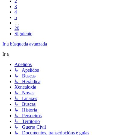
2
3
4
5
…
20
Siguiente
Ir a búsqueda avanzada
Ir a
Apelidos
↳ Apelidos
↳ Buscas
↳ Heráldica
Xenealoxía
↳ Novas
↳ Liñaxes
↳ Buscas
↳ Historia
↳ Persoeiros
↳ Territorio
↳ Guerra Civil
↳ Documentos, transcripcións e guías