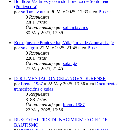
Boullosa Martinez y Garrido Lorenzo de Soutomaior
(Pontevedra)
por
sofiamtavares
»
30 May 2025, 17:39
» en
Buscas
0
Respuestas
2201
Vistas
Último mensaje
por
sofiamtavares
30 May 2025, 17:39
Rodriguez de Pontevedra, Villagarcia de Arousa, Lage
por
solange
»
27 May 2025, 21:45
» en
Buscas
0
Respuestas
2201
Vistas
Último mensaje
por
solange
27 May 2025, 21:45
DOCUMENTACION CELANOVA OURENSE
por
brenda1987
»
22 May 2025, 19:56
» en
Documentos,
transcripcións e guías
0
Respuestas
3188
Vistas
Último mensaje
por
brenda1987
22 May 2025, 19:56
BUSCO PARTIDS DE NACIMIENTO O FE DE
BAUTISMO