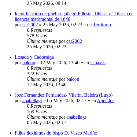
25 May 2026, 08:14
Identificación de pueblo gallego Fillesta, Tillesta o Trillesta en
licencia matrimonial de 1848
por
car2002
»
25 May 2026, 02:23
» en
Territorio
0
Respuestas
578
Vistas
Último mensaje
por
car2002
25 May 2026, 02:23
Losada y Cadórniga
por
balcon
»
12 May 2026, 13:46
» en
Liñaxes
0
Respuestas
322
Vistas
Último mensaje
por
balcon
12 May 2026, 13:46
Jose Fernandez Fernandez- Vilarin, Baleira (Lugo)
por
anabellagr
»
05 May 2026, 02:17
» en
Apelidos
0
Respuestas
569
Vistas
Último mensaje
por
anabellagr
05 May 2026, 02:17
Fillos ilexítimos do bispo D. Vasco Mariño