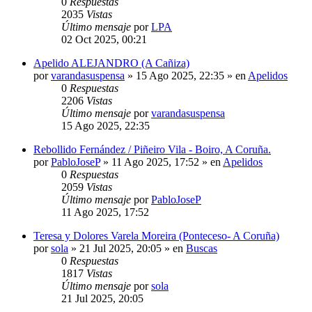
0
Respuestas
2035
Vistas
Último mensaje
por
LPA
02 Oct 2025, 00:21
Apelido ALEJANDRO (A Cañiza)
por
varandasuspensa
»
15 Ago 2025, 22:35
» en
Apelidos
0
Respuestas
2206
Vistas
Último mensaje
por
varandasuspensa
15 Ago 2025, 22:35
Rebollido Fernández / Piñeiro Vila - Boiro, A Coruña.
por
PabloJoseP
»
11 Ago 2025, 17:52
» en
Apelidos
0
Respuestas
2059
Vistas
Último mensaje
por
PabloJoseP
11 Ago 2025, 17:52
Teresa y Dolores Varela Moreira (Ponteceso- A Coruña)
por
sola
»
21 Jul 2025, 20:05
» en
Buscas
0
Respuestas
1817
Vistas
Último mensaje
por
sola
21 Jul 2025, 20:05