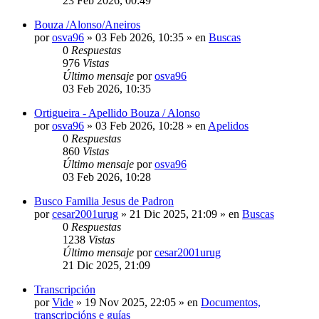
23 Feb 2026, 00:49
Bouza /Alonso/Aneiros
por
osva96
»
03 Feb 2026, 10:35
» en
Buscas
0
Respuestas
976
Vistas
Último mensaje
por
osva96
03 Feb 2026, 10:35
Ortigueira - Apellido Bouza / Alonso
por
osva96
»
03 Feb 2026, 10:28
» en
Apelidos
0
Respuestas
860
Vistas
Último mensaje
por
osva96
03 Feb 2026, 10:28
Busco Familia Jesus de Padron
por
cesar2001urug
»
21 Dic 2025, 21:09
» en
Buscas
0
Respuestas
1238
Vistas
Último mensaje
por
cesar2001urug
21 Dic 2025, 21:09
Transcripción
por
Vide
»
19 Nov 2025, 22:05
» en
Documentos,
transcripcións e guías