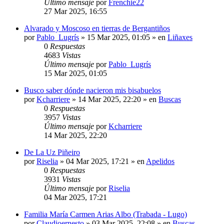
Último mensaje
por
Frenchie22
27 Mar 2025, 16:55
Alvarado y Moscoso en tierras de Bergantiños
por
Pablo_Lugrís
»
15 Mar 2025, 01:05
» en
Liñaxes
0
Respuestas
4683
Vistas
Último mensaje
por
Pablo_Lugrís
15 Mar 2025, 01:05
Busco saber dónde nacieron mis bisabuelos
por
Kcharriere
»
14 Mar 2025, 22:20
» en
Buscas
0
Respuestas
3957
Vistas
Último mensaje
por
Kcharriere
14 Mar 2025, 22:20
De La Uz Piñeiro
por
Riselia
»
04 Mar 2025, 17:21
» en
Apelidos
0
Respuestas
3931
Vistas
Último mensaje
por
Riselia
04 Mar 2025, 17:21
Familia María Carmen Arias Albo (Trabada - Lugo)
por
Claudioernesto
»
03 Mar 2025, 22:08
» en
Buscas