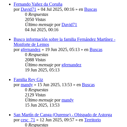
Fernando Yañez da Coruña
por
David71
»
04 Jul 2025, 00:16
» en
Buscas
0
Respuestas
2050
Vistas
Último mensaje
por
David71
04 Jul 2025, 00:16
Busco información sobre la familia Fernández Martínez -
Monforte de Lemos
por
gfernandez
»
19 Jun 2025, 05:13
» en
Buscas
0
Respuestas
2088
Vistas
Último mensaje
por
gfernandez
19 Jun 2025, 05:13
Familia Rey Giz
por
mandy
»
15 Jun 2025, 13:53
» en
Buscas
0
Respuestas
2129
Vistas
Último mensaje
por
mandy
15 Jun 2025, 13:53
San Martín de Canga (Ourense) - Obispado de Astorga
por
cesc_71
»
12 Jun 2025, 09:57
» en
Territorio
0
Respuestas