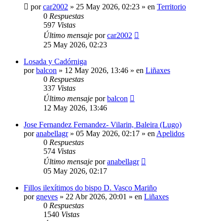
por
car2002
»
25 May 2026, 02:23
» en
Territorio
0
Respuestas
597
Vistas
Último mensaje
por
car2002
25 May 2026, 02:23
Losada y Cadórniga
por
balcon
»
12 May 2026, 13:46
» en
Liñaxes
0
Respuestas
337
Vistas
Último mensaje
por
balcon
12 May 2026, 13:46
Jose Fernandez Fernandez- Vilarin, Baleira (Lugo)
por
anabellagr
»
05 May 2026, 02:17
» en
Apelidos
0
Respuestas
574
Vistas
Último mensaje
por
anabellagr
05 May 2026, 02:17
Fillos ilexítimos do bispo D. Vasco Mariño
por
gneves
»
22 Abr 2026, 20:01
» en
Liñaxes
0
Respuestas
1540
Vistas