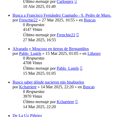
Último mensaje
por
Carlospex
10 Abr 2025, 01:49
Busca a Francisco Fernández Caamaño - S. Pedro de Muro.
por
Frenchie22
»
27 Mar 2025, 16:55
» en
Buscas
0
Respuestas
4147
Vistas
Último mensaje
por
Frenchie22
27 Mar 2025, 16:55
Alvarado y Moscoso en tierras de Bergantiños
por
Pablo_Lugrís
»
15 Mar 2025, 01:05
» en
Liñaxes
0
Respuestas
4708
Vistas
Último mensaje
por
Pablo_Lugrís
15 Mar 2025, 01:05
Busco saber dónde nacieron mis bisabuelos
por
Kcharriere
»
14 Mar 2025, 22:20
» en
Buscas
0
Respuestas
3970
Vistas
Último mensaje
por
Kcharriere
14 Mar 2025, 22:20
De La Uz Piñeiro