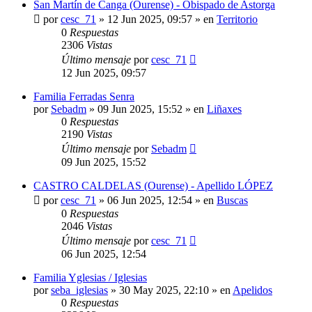
San Martín de Canga (Ourense) - Obispado de Astorga
por
cesc_71
»
12 Jun 2025, 09:57
» en
Territorio
0
Respuestas
2306
Vistas
Último mensaje
por
cesc_71
12 Jun 2025, 09:57
Familia Ferradas Senra
por
Sebadm
»
09 Jun 2025, 15:52
» en
Liñaxes
0
Respuestas
2190
Vistas
Último mensaje
por
Sebadm
09 Jun 2025, 15:52
CASTRO CALDELAS (Ourense) - Apellido LÓPEZ
por
cesc_71
»
06 Jun 2025, 12:54
» en
Buscas
0
Respuestas
2046
Vistas
Último mensaje
por
cesc_71
06 Jun 2025, 12:54
Familia Yglesias / Iglesias
por
seba_iglesias
»
30 May 2025, 22:10
» en
Apelidos
0
Respuestas