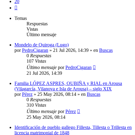
20
Siguiente
Temas
Respuestas
Vistas
Último mensaje
Mondelo de Quiroga (Lugo)
por
PedroCigaran
»
21 Jul 2026, 14:39
» en
Buscas
0
Respuestas
107
Vistas
Último mensaje
por
PedroCigaran
21 Jul 2026, 14:39
Familia LÓPEZ ASPRES, OUBIÑA y RIAL en Arousa
(Vilagarcía, Vilanova e Isla de Arousa) – siglo XIX
por
Pérez
»
25 May 2026, 08:14
» en
Buscas
0
Respuestas
310
Vistas
Último mensaje
por
Pérez
25 May 2026, 08:14
Identificación de pueblo gallego Fillesta, Tillesta o Trillesta en
licencia matrimonial de 1848