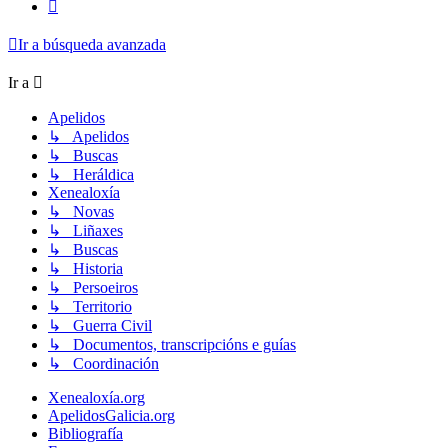
Siguiente
Ir a búsqueda avanzada
Ir a
Apelidos
↳ Apelidos
↳ Buscas
↳ Heráldica
Xenealoxía
↳ Novas
↳ Liñaxes
↳ Buscas
↳ Historia
↳ Persoeiros
↳ Territorio
↳ Guerra Civil
↳ Documentos, transcripcións e guías
↳ Coordinación
Xenealoxía.org
ApelidosGalicia.org
Bibliografía