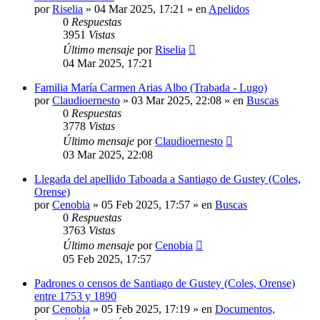
por
Riselia
»
04 Mar 2025, 17:21
» en
Apelidos
0
Respuestas
3951
Vistas
Último mensaje
por
Riselia
04 Mar 2025, 17:21
Familia María Carmen Arias Albo (Trabada - Lugo)
por
Claudioernesto
»
03 Mar 2025, 22:08
» en
Buscas
0
Respuestas
3778
Vistas
Último mensaje
por
Claudioernesto
03 Mar 2025, 22:08
Llegada del apellido Taboada a Santiago de Gustey (Coles,
Orense)
por
Cenobia
»
05 Feb 2025, 17:57
» en
Buscas
0
Respuestas
3763
Vistas
Último mensaje
por
Cenobia
05 Feb 2025, 17:57
Padrones o censos de Santiago de Gustey (Coles, Orense)
entre 1753 y 1890
por
Cenobia
»
05 Feb 2025, 17:19
» en
Documentos,