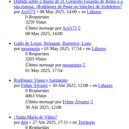
Dúbida sobre o linaxe de D. Gregorio Faxardo de Reino e a
súa esposa: ¿Rodríguez de Puga ou Sánchez de Ardeleiros?
por
Ace573
»
08 May 2025, 14:00
» en
Liñaxes
0
Respuestas
3259
Vistas
Último mensaje
por
Ace573
08 May 2025, 14:00
Gallo de Leiras, Reinante, Barreiros, Lugo
por
mosqueira
»
01 May 2025, 17:54
» en
Liñaxes
0
Respuestas
3205
Vistas
Último mensaje
por
mosqueira
01 May 2025, 17:54
Rodríguez Viana y Sarmiento
por
Felipe Álvarez
»
30 Abr 2025, 12:08
» en
Liñaxes
0
Respuestas
4063
Vistas
Último mensaje
por
Felipe Álvarez
30 Abr 2025, 12:08
¿Santa María de Viños?
por
dmj
»
27 Abr 2025, 17:11
» en
Territorio
0
Respuestas