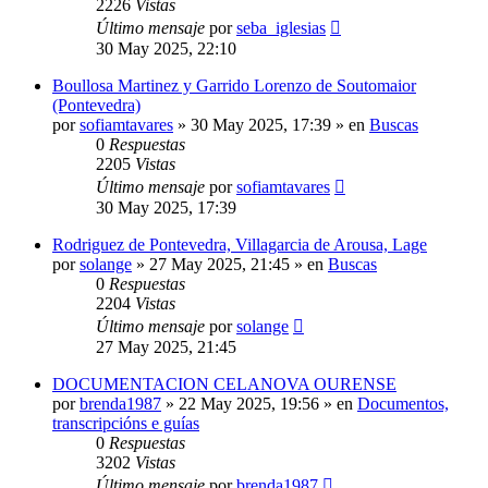
2226
Vistas
Último mensaje
por
seba_iglesias
30 May 2025, 22:10
Boullosa Martinez y Garrido Lorenzo de Soutomaior
(Pontevedra)
por
sofiamtavares
»
30 May 2025, 17:39
» en
Buscas
0
Respuestas
2205
Vistas
Último mensaje
por
sofiamtavares
30 May 2025, 17:39
Rodriguez de Pontevedra, Villagarcia de Arousa, Lage
por
solange
»
27 May 2025, 21:45
» en
Buscas
0
Respuestas
2204
Vistas
Último mensaje
por
solange
27 May 2025, 21:45
DOCUMENTACION CELANOVA OURENSE
por
brenda1987
»
22 May 2025, 19:56
» en
Documentos,
transcripcións e guías
0
Respuestas
3202
Vistas
Último mensaje
por
brenda1987