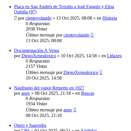
Placa en San Andrés de Teixido a José Fajardo y Elisa
Oubiña (97)
por
cientovolando
»
13 Oct 2025, 08:08
» en
Historia
0
Respuestas
2038
Vistas
Último mensaje
por
cientovolando
13 Oct 2025, 08:08
Documentación A Veiga
por
DiegoXenealoxico
»
10 Oct 2025, 14:58
» en
Liñaxes
0
Respuestas
2157
Vistas
Último mensaje
por
DiegoXenealoxico
10 Oct 2025, 14:58
Naufragio del vapor Retuerto en 1927
por
anav
»
08 Oct 2025, 21:18
» en
Buscas
0
Respuestas
1934
Vistas
Último mensaje
por
anav
08 Oct 2025, 21:18
Otero y Saavedra
por
LPA
»
02 Oct 2025, 00:21
» en
Apelidos