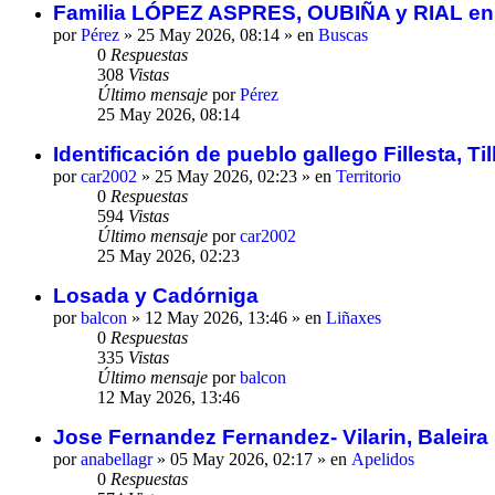
Familia LÓPEZ ASPRES, OUBIÑA y RIAL en Aro
por
Pérez
»
25 May 2026, 08:14
» en
Buscas
0
Respuestas
308
Vistas
Último mensaje
por
Pérez
25 May 2026, 08:14
Identificación de pueblo gallego Fillesta, Ti
por
car2002
»
25 May 2026, 02:23
» en
Territorio
0
Respuestas
594
Vistas
Último mensaje
por
car2002
25 May 2026, 02:23
Losada y Cadórniga
por
balcon
»
12 May 2026, 13:46
» en
Liñaxes
0
Respuestas
335
Vistas
Último mensaje
por
balcon
12 May 2026, 13:46
Jose Fernandez Fernandez- Vilarin, Baleira
por
anabellagr
»
05 May 2026, 02:17
» en
Apelidos
0
Respuestas