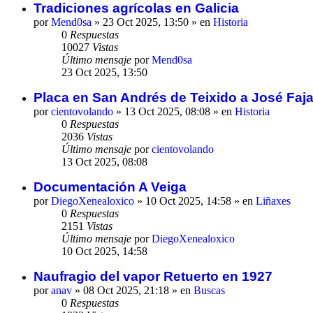
Tradiciones agrícolas en Galicia
por
Mend0sa
»
23 Oct 2025, 13:50
» en
Historia
0
Respuestas
10027
Vistas
Último mensaje
por
Mend0sa
23 Oct 2025, 13:50
Placa en San Andrés de Teixido a José Faja
por
cientovolando
»
13 Oct 2025, 08:08
» en
Historia
0
Respuestas
2036
Vistas
Último mensaje
por
cientovolando
13 Oct 2025, 08:08
Documentación A Veiga
por
DiegoXenealoxico
»
10 Oct 2025, 14:58
» en
Liñaxes
0
Respuestas
2151
Vistas
Último mensaje
por
DiegoXenealoxico
10 Oct 2025, 14:58
Naufragio del vapor Retuerto en 1927
por
anav
»
08 Oct 2025, 21:18
» en
Buscas
0
Respuestas