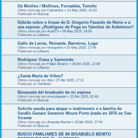
Os Moiños / Mollinos, Forcadela, Tomiño
Último mensaje por
Catmartins
«
14 May 2025, 10:43
Publicado en
Buscas
Dúbida sobre o linaxe de D. Gregorio Faxardo de Reino e a
súa esposa: ¿Rodríguez de Puga ou Sánchez de Ardeleiros?
Último mensaje por
Ace573
«
08 May 2025, 14:00
Publicado en
Liñaxes
Gallo de Leiras, Reinante, Barreiros, Lugo
Último mensaje por
mosqueira
«
01 May 2025, 17:54
Publicado en
Liñaxes
Rodríguez Viana y Sarmiento
Último mensaje por
Felipe Álvarez
«
30 Abr 2025, 12:08
Publicado en
Liñaxes
¿Santa María de Viños?
Último mensaje por
dmj
«
27 Abr 2025, 17:11
Publicado en
Territorio
Búsqueda del bisabuelo de mi esposa
Último mensaje por
ernestojavier
«
22 Abr 2025, 02:40
Publicado en
Buscas
Solicito axuda para atopar o matrimonio e a familia de
Serafín Genaro Severino Moure Porto (nado en 1876 en San
Vicente
Último mensaje por
Amanda Rachel
«
15 Abr 2025, 17:54
Publicado en
Buscas
BUSCO FAMILIARES DE MI BISABUELO BENITO