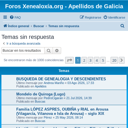
Foros Xenealoxía.org - Apellidos de Galicia
FAQ
Registrarse
Identificarse
B
Índice general
Buscar
Temas sin respuesta
u
Temas sin respuesta
s
Ir a búsqueda avanzada
c
Buscar
Búsqueda avanzada
a
Página
1
de
20
1
2
3
4
5
20
S
Se encontraron más de 1000 coincidencias
r
…
Temas
BUSQUEDA DE GENEALOGIA Y DESCENDIENTES
Último mensaje por
Andrea Mariño
«
03 Ago 2026, 17:33
Publicado en
Apelidos
Mondelo de Quiroga (Lugo)
Último mensaje por
PedroCigaran
«
21 Jul 2026, 14:39
Publicado en
Buscas
Familia LÓPEZ ASPRES, OUBIÑA y RIAL en Arousa
(Vilagarcía, Vilanova e Isla de Arousa) – siglo XIX
Último mensaje por
Pérez
«
25 May 2026, 08:14
Publicado en
Buscas