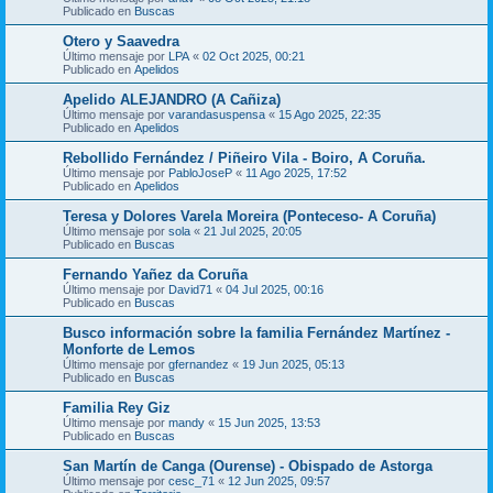
Publicado en
Buscas
Otero y Saavedra
Último mensaje por
LPA
«
02 Oct 2025, 00:21
Publicado en
Apelidos
Apelido ALEJANDRO (A Cañiza)
Último mensaje por
varandasuspensa
«
15 Ago 2025, 22:35
Publicado en
Apelidos
Rebollido Fernández / Piñeiro Vila - Boiro, A Coruña.
Último mensaje por
PabloJoseP
«
11 Ago 2025, 17:52
Publicado en
Apelidos
Teresa y Dolores Varela Moreira (Ponteceso- A Coruña)
Último mensaje por
sola
«
21 Jul 2025, 20:05
Publicado en
Buscas
Fernando Yañez da Coruña
Último mensaje por
David71
«
04 Jul 2025, 00:16
Publicado en
Buscas
Busco información sobre la familia Fernández Martínez -
Monforte de Lemos
Último mensaje por
gfernandez
«
19 Jun 2025, 05:13
Publicado en
Buscas
Familia Rey Giz
Último mensaje por
mandy
«
15 Jun 2025, 13:53
Publicado en
Buscas
San Martín de Canga (Ourense) - Obispado de Astorga
Último mensaje por
cesc_71
«
12 Jun 2025, 09:57