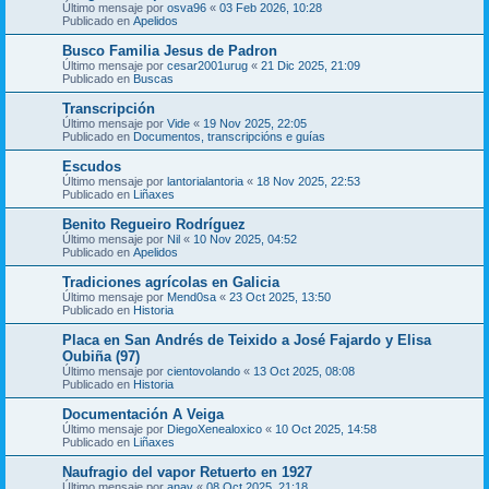
Último mensaje por
osva96
«
03 Feb 2026, 10:28
Publicado en
Apelidos
Busco Familia Jesus de Padron
Último mensaje por
cesar2001urug
«
21 Dic 2025, 21:09
Publicado en
Buscas
Transcripción
Último mensaje por
Vide
«
19 Nov 2025, 22:05
Publicado en
Documentos, transcripcións e guías
Escudos
Último mensaje por
lantorialantoria
«
18 Nov 2025, 22:53
Publicado en
Liñaxes
Benito Regueiro Rodríguez
Último mensaje por
Nil
«
10 Nov 2025, 04:52
Publicado en
Apelidos
Tradiciones agrícolas en Galicia
Último mensaje por
Mend0sa
«
23 Oct 2025, 13:50
Publicado en
Historia
Placa en San Andrés de Teixido a José Fajardo y Elisa
Oubiña (97)
Último mensaje por
cientovolando
«
13 Oct 2025, 08:08
Publicado en
Historia
Documentación A Veiga
Último mensaje por
DiegoXenealoxico
«
10 Oct 2025, 14:58
Publicado en
Liñaxes
Naufragio del vapor Retuerto en 1927
Último mensaje por
anav
«
08 Oct 2025, 21:18