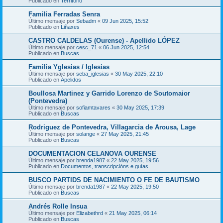
Publicado en
Territorio
Familia Ferradas Senra
Último mensaje por
Sebadm
«
09 Jun 2025, 15:52
Publicado en
Liñaxes
CASTRO CALDELAS (Ourense) - Apellido LÓPEZ
Último mensaje por
cesc_71
«
06 Jun 2025, 12:54
Publicado en
Buscas
Familia Yglesias / Iglesias
Último mensaje por
seba_iglesias
«
30 May 2025, 22:10
Publicado en
Apelidos
Boullosa Martinez y Garrido Lorenzo de Soutomaior
(Pontevedra)
Último mensaje por
sofiamtavares
«
30 May 2025, 17:39
Publicado en
Buscas
Rodriguez de Pontevedra, Villagarcia de Arousa, Lage
Último mensaje por
solange
«
27 May 2025, 21:45
Publicado en
Buscas
DOCUMENTACION CELANOVA OURENSE
Último mensaje por
brenda1987
«
22 May 2025, 19:56
Publicado en
Documentos, transcripcións e guías
BUSCO PARTIDS DE NACIMIENTO O FE DE BAUTISMO
Último mensaje por
brenda1987
«
22 May 2025, 19:50
Publicado en
Buscas
Andrés Rolle Insua
Último mensaje por
Elizabethrd
«
21 May 2025, 06:14
Publicado en
Buscas