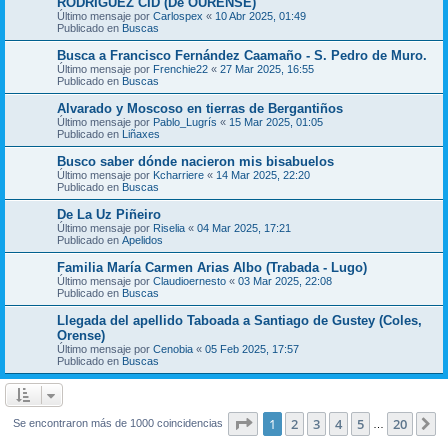
RODRIGUEZ CID (De OURENSE)
Último mensaje por
Carlospex
«
10 Abr 2025, 01:49
Publicado en
Buscas
Busca a Francisco Fernández Caamaño - S. Pedro de Muro.
Último mensaje por
Frenchie22
«
27 Mar 2025, 16:55
Publicado en
Buscas
Alvarado y Moscoso en tierras de Bergantiños
Último mensaje por
Pablo_Lugrís
«
15 Mar 2025, 01:05
Publicado en
Liñaxes
Busco saber dónde nacieron mis bisabuelos
Último mensaje por
Kcharriere
«
14 Mar 2025, 22:20
Publicado en
Buscas
De La Uz Piñeiro
Último mensaje por
Riselia
«
04 Mar 2025, 17:21
Publicado en
Apelidos
Familia María Carmen Arias Albo (Trabada - Lugo)
Último mensaje por
Claudioernesto
«
03 Mar 2025, 22:08
Publicado en
Buscas
Llegada del apellido Taboada a Santiago de Gustey (Coles,
Orense)
Último mensaje por
Cenobia
«
05 Feb 2025, 17:57
Publicado en
Buscas
Página
1
de
20
1
2
3
4
5
20
S
Se encontraron más de 1000 coincidencias
…