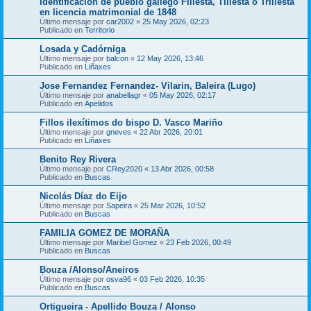
Identificación de pueblo gallego Fillesta, Tillesta o Trillesta
en licencia matrimonial de 1848
Último mensaje por
car2002
«
25 May 2026, 02:23
Publicado en
Territorio
Losada y Cadórniga
Último mensaje por
balcon
«
12 May 2026, 13:46
Publicado en
Liñaxes
Jose Fernandez Fernandez- Vilarin, Baleira (Lugo)
Último mensaje por
anabellagr
«
05 May 2026, 02:17
Publicado en
Apelidos
Fillos ilexítimos do bispo D. Vasco Mariño
Último mensaje por
gneves
«
22 Abr 2026, 20:01
Publicado en
Liñaxes
Benito Rey Rivera
Último mensaje por
CRey2020
«
13 Abr 2026, 00:58
Publicado en
Buscas
Nicolás Díaz do Eijo
Último mensaje por
Sapeira
«
25 Mar 2026, 10:52
Publicado en
Buscas
FAMILIA GOMEZ DE MORAÑA
Último mensaje por
Maribel Gomez
«
23 Feb 2026, 00:49
Publicado en
Buscas
Bouza /Alonso/Aneiros
Último mensaje por
osva96
«
03 Feb 2026, 10:35
Publicado en
Buscas
Ortigueira - Apellido Bouza / Alonso