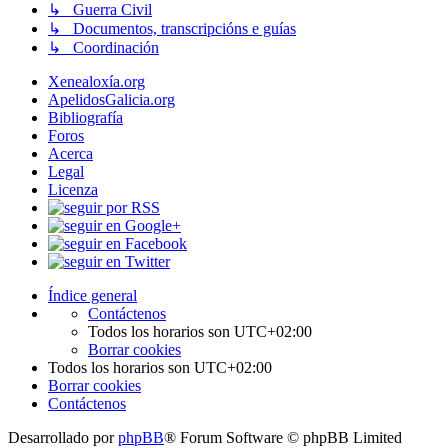
↳ Guerra Civil
↳ Documentos, transcripcións e guías
↳ Coordinación
Xenealoxía.org
ApelidosGalicia.org
Bibliografía
Foros
Acerca
Legal
Licenza
Índice general
Contáctenos
Todos los horarios son
UTC+02:00
Borrar cookies
Todos los horarios son
UTC+02:00
Borrar cookies
Contáctenos
Desarrollado por
phpBB
® Forum Software © phpBB Limited