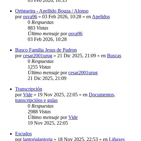
03 Feb 2026, 10:35
Ortigueira - Apellido Bouza / Alonso
por
osva96
»
03 Feb 2026, 10:28
» en
Apelidos
0
Respuestas
883
Vistas
Último mensaje
por
osva96
03 Feb 2026, 10:28
Busco Familia Jesus de Padron
por
cesar2001urug
»
21 Dic 2025, 21:09
» en
Buscas
0
Respuestas
1255
Vistas
Último mensaje
por
cesar2001urug
21 Dic 2025, 21:09
Transcripción
por
Vide
»
19 Nov 2025, 22:05
» en
Documentos,
transcripcións e guías
0
Respuestas
2988
Vistas
Último mensaje
por
Vide
19 Nov 2025, 22:05
Escudos
por
lantorialantoria
»
18 Nov 2025, 22:53
» en
Liñaxes