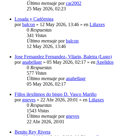
Último mensaje
por
car2002
25 May 2026, 02:23
Losada y Cadórniga
por
balcon
»
12 May 2026, 13:46
» en
Liñaxes
0
Respuestas
341
Vistas
Último mensaje
por
balcon
12 May 2026, 13:46
Jose Fernandez Fernandez- Vilarin, Baleira (Lugo)
por
anabellagr
»
05 May 2026, 02:17
» en
Apelidos
0
Respuestas
577
Vistas
Último mensaje
por
anabellagr
05 May 2026, 02:17
Fillos ilexítimos do bispo D. Vasco Mariño
por
gneves
»
22 Abr 2026, 20:01
» en
Liñaxes
0
Respuestas
1543
Vistas
Último mensaje
por
gneves
22 Abr 2026, 20:01
Benito Rey Rivera