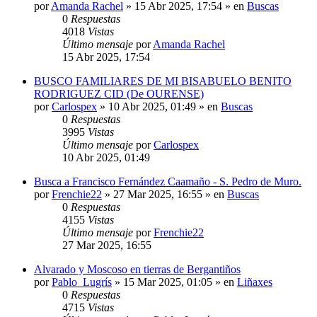
por
Amanda Rachel
»
15 Abr 2025, 17:54
» en
Buscas
0
Respuestas
4018
Vistas
Último mensaje
por
Amanda Rachel
15 Abr 2025, 17:54
BUSCO FAMILIARES DE MI BISABUELO BENITO
RODRIGUEZ CID (De OURENSE)
por
Carlospex
»
10 Abr 2025, 01:49
» en
Buscas
0
Respuestas
3995
Vistas
Último mensaje
por
Carlospex
10 Abr 2025, 01:49
Busca a Francisco Fernández Caamaño - S. Pedro de Muro.
por
Frenchie22
»
27 Mar 2025, 16:55
» en
Buscas
0
Respuestas
4155
Vistas
Último mensaje
por
Frenchie22
27 Mar 2025, 16:55
Alvarado y Moscoso en tierras de Bergantiños
por
Pablo_Lugrís
»
15 Mar 2025, 01:05
» en
Liñaxes
0
Respuestas
4715
Vistas