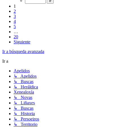
1
2
3
4
5
…
20
Siguiente
Ir a búsqueda avanzada
Ir a
Apelidos
↳ Apelidos
↳ Buscas
↳ Heráldica
Xenealoxía
↳ Novas
↳ Liñaxes
↳ Buscas
↳ Historia
↳ Persoeiros
↳ Territorio