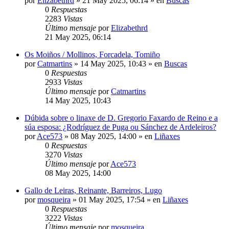
por
Elizabethrd
»
21 May 2025, 06:14
» en
Buscas
0
Respuestas
2283
Vistas
Último mensaje
por
Elizabethrd
21 May 2025, 06:14
Os Moiños / Mollinos, Forcadela, Tomiño
por
Catmartins
»
14 May 2025, 10:43
» en
Buscas
0
Respuestas
2933
Vistas
Último mensaje
por
Catmartins
14 May 2025, 10:43
Dúbida sobre o linaxe de D. Gregorio Faxardo de Reino e a
súa esposa: ¿Rodríguez de Puga ou Sánchez de Ardeleiros?
por
Ace573
»
08 May 2025, 14:00
» en
Liñaxes
0
Respuestas
3270
Vistas
Último mensaje
por
Ace573
08 May 2025, 14:00
Gallo de Leiras, Reinante, Barreiros, Lugo
por
mosqueira
»
01 May 2025, 17:54
» en
Liñaxes
0
Respuestas
3222
Vistas
Último mensaje
por
mosqueira