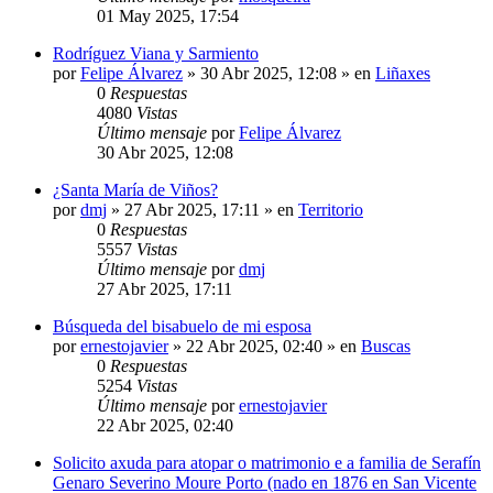
01 May 2025, 17:54
Rodríguez Viana y Sarmiento
por
Felipe Álvarez
»
30 Abr 2025, 12:08
» en
Liñaxes
0
Respuestas
4080
Vistas
Último mensaje
por
Felipe Álvarez
30 Abr 2025, 12:08
¿Santa María de Viños?
por
dmj
»
27 Abr 2025, 17:11
» en
Territorio
0
Respuestas
5557
Vistas
Último mensaje
por
dmj
27 Abr 2025, 17:11
Búsqueda del bisabuelo de mi esposa
por
ernestojavier
»
22 Abr 2025, 02:40
» en
Buscas
0
Respuestas
5254
Vistas
Último mensaje
por
ernestojavier
22 Abr 2025, 02:40
Solicito axuda para atopar o matrimonio e a familia de Serafín
Genaro Severino Moure Porto (nado en 1876 en San Vicente