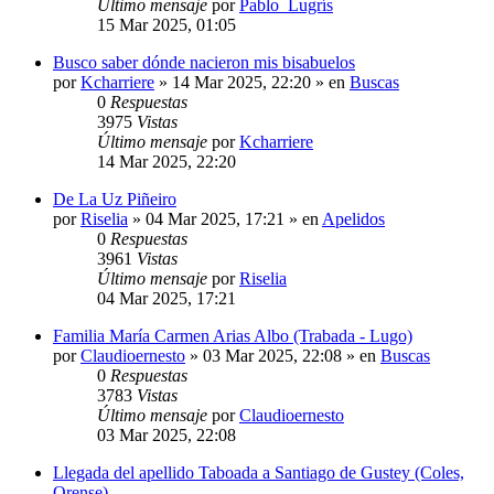
Último mensaje
por
Pablo_Lugrís
15 Mar 2025, 01:05
Busco saber dónde nacieron mis bisabuelos
por
Kcharriere
»
14 Mar 2025, 22:20
» en
Buscas
0
Respuestas
3975
Vistas
Último mensaje
por
Kcharriere
14 Mar 2025, 22:20
De La Uz Piñeiro
por
Riselia
»
04 Mar 2025, 17:21
» en
Apelidos
0
Respuestas
3961
Vistas
Último mensaje
por
Riselia
04 Mar 2025, 17:21
Familia María Carmen Arias Albo (Trabada - Lugo)
por
Claudioernesto
»
03 Mar 2025, 22:08
» en
Buscas
0
Respuestas
3783
Vistas
Último mensaje
por
Claudioernesto
03 Mar 2025, 22:08
Llegada del apellido Taboada a Santiago de Gustey (Coles,
Orense)