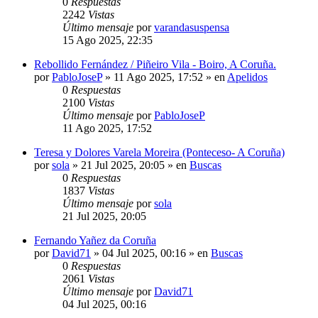
0
Respuestas
2242
Vistas
Último mensaje
por
varandasuspensa
15 Ago 2025, 22:35
Rebollido Fernández / Piñeiro Vila - Boiro, A Coruña.
por
PabloJoseP
»
11 Ago 2025, 17:52
» en
Apelidos
0
Respuestas
2100
Vistas
Último mensaje
por
PabloJoseP
11 Ago 2025, 17:52
Teresa y Dolores Varela Moreira (Ponteceso- A Coruña)
por
sola
»
21 Jul 2025, 20:05
» en
Buscas
0
Respuestas
1837
Vistas
Último mensaje
por
sola
21 Jul 2025, 20:05
Fernando Yañez da Coruña
por
David71
»
04 Jul 2025, 00:16
» en
Buscas
0
Respuestas
2061
Vistas
Último mensaje
por
David71
04 Jul 2025, 00:16