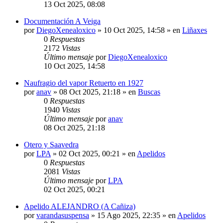
13 Oct 2025, 08:08
Documentación A Veiga
por
DiegoXenealoxico
»
10 Oct 2025, 14:58
» en
Liñaxes
0
Respuestas
2172
Vistas
Último mensaje
por
DiegoXenealoxico
10 Oct 2025, 14:58
Naufragio del vapor Retuerto en 1927
por
anav
»
08 Oct 2025, 21:18
» en
Buscas
0
Respuestas
1940
Vistas
Último mensaje
por
anav
08 Oct 2025, 21:18
Otero y Saavedra
por
LPA
»
02 Oct 2025, 00:21
» en
Apelidos
0
Respuestas
2081
Vistas
Último mensaje
por
LPA
02 Oct 2025, 00:21
Apelido ALEJANDRO (A Cañiza)
por
varandasuspensa
»
15 Ago 2025, 22:35
» en
Apelidos