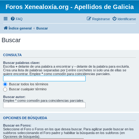
Foros Xenealoxía.org - Apellidos de Galicia
FAQ
Registrarse
Identificarse
Índice general
Buscar
Buscar
CONSULTA
Buscar palabras clave:
Escriba
+
delante de una palabra a encontrar y
-
delante de la palabra para excluirla.
Crea una lista de palabras separadas por
|
entre corchetes si solo una de ellas se
quiere encontrar. Emplee
*
como comodín para coincidencias parciales.
Buscar todos los términos
Buscar cualquier término
Buscar autor:
Emplee * como comodín para coincidencias parciales.
OPCIONES DE BÚSQUEDA
Buscar en Foros:
Seleccione el Foro o Foros en los que desea buscar. Para agilizar puede buscar en los
subforos seleccionando el Foro padre y habilitar la búsqueda en los subforos (en
Opciones de búsqueda).