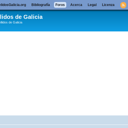
lidosGalicia.org
Bibliografía
Foros
Acerca
Legal
Licenza
lidos de Galicia
llidos de Galicia