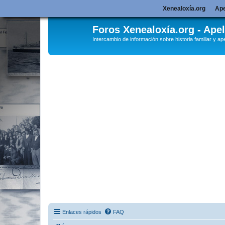
Xenealoxía.org
Ape
Foros Xenealoxía.org - Apel
Intercambio de información sobre historia familiar y ape
Enlaces rápidos
FAQ