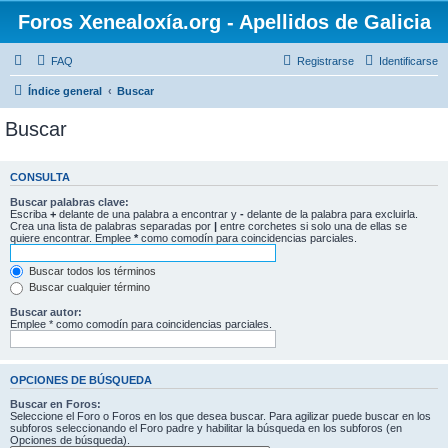
Foros Xenealoxía.org - Apellidos de Galicia
FAQ
Registrarse
Identificarse
Índice general
Buscar
Buscar
CONSULTA
Buscar palabras clave:
Escriba
+
delante de una palabra a encontrar y
-
delante de la palabra para excluirla.
Crea una lista de palabras separadas por
|
entre corchetes si solo una de ellas se
quiere encontrar. Emplee
*
como comodín para coincidencias parciales.
Buscar todos los términos
Buscar cualquier término
Buscar autor:
Emplee * como comodín para coincidencias parciales.
OPCIONES DE BÚSQUEDA
Buscar en Foros:
Seleccione el Foro o Foros en los que desea buscar. Para agilizar puede buscar en los
subforos seleccionando el Foro padre y habilitar la búsqueda en los subforos (en
Opciones de búsqueda).