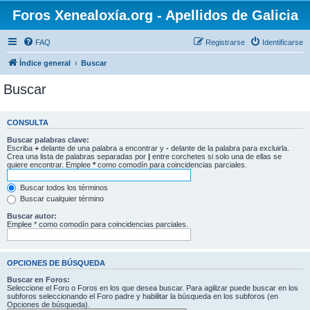
Foros Xenealoxía.org - Apellidos de Galicia
FAQ
Registrarse
Identificarse
Índice general
Buscar
Buscar
CONSULTA
Buscar palabras clave:
Escriba
+
delante de una palabra a encontrar y
-
delante de la palabra para excluirla.
Crea una lista de palabras separadas por
|
entre corchetes si solo una de ellas se
quiere encontrar. Emplee
*
como comodín para coincidencias parciales.
Buscar todos los términos
Buscar cualquier término
Buscar autor:
Emplee * como comodín para coincidencias parciales.
OPCIONES DE BÚSQUEDA
Buscar en Foros:
Seleccione el Foro o Foros en los que desea buscar. Para agilizar puede buscar en los
subforos seleccionando el Foro padre y habilitar la búsqueda en los subforos (en
Opciones de búsqueda).