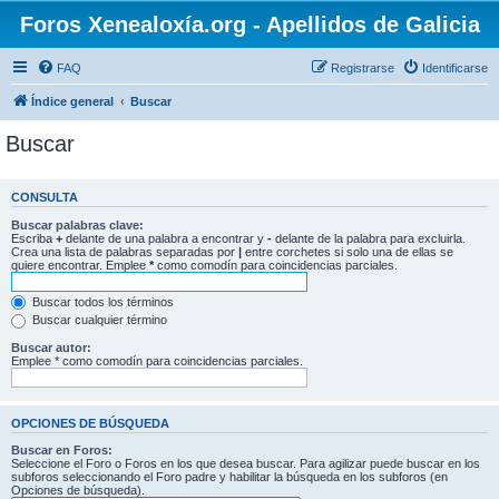
Foros Xenealoxía.org - Apellidos de Galicia
FAQ
Registrarse
Identificarse
Índice general
Buscar
Buscar
CONSULTA
Buscar palabras clave:
Escriba
+
delante de una palabra a encontrar y
-
delante de la palabra para excluirla.
Crea una lista de palabras separadas por
|
entre corchetes si solo una de ellas se
quiere encontrar. Emplee
*
como comodín para coincidencias parciales.
Buscar todos los términos
Buscar cualquier término
Buscar autor:
Emplee * como comodín para coincidencias parciales.
OPCIONES DE BÚSQUEDA
Buscar en Foros:
Seleccione el Foro o Foros en los que desea buscar. Para agilizar puede buscar en los
subforos seleccionando el Foro padre y habilitar la búsqueda en los subforos (en
Opciones de búsqueda).