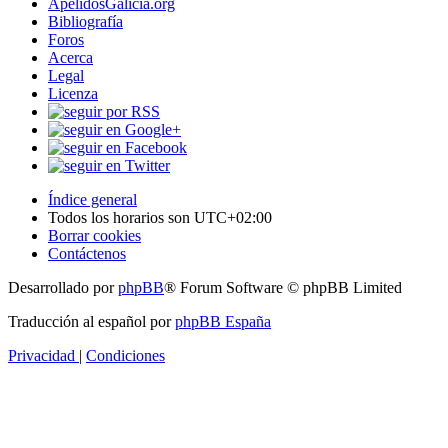
ApelidosGalicia.org
Bibliografía
Foros
Acerca
Legal
Licenza
Índice general
Todos los horarios son
UTC+02:00
Borrar cookies
Contáctenos
Desarrollado por
phpBB
® Forum Software © phpBB Limited
Traducción al español por
phpBB España
Privacidad
|
Condiciones