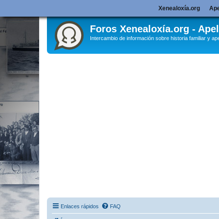
Xenealoxía.org
Ape
Foros Xenealoxía.org - Apel
Intercambio de información sobre historia familiar y ape
Enlaces rápidos
FAQ