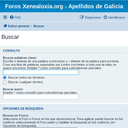
Foros Xenealoxía.org - Apellidos de Galicia
FAQ
Registrarse
Identificarse
Índice general
Buscar
Buscar
CONSULTA
Buscar palabras clave:
Escriba
+
delante de una palabra a encontrar y
-
delante de la palabra para excluirla.
Crea una lista de palabras separadas por
|
entre corchetes si solo una de ellas se
quiere encontrar. Emplee
*
como comodín para coincidencias parciales.
Buscar todos los términos
Buscar cualquier término
Buscar autor:
Emplee * como comodín para coincidencias parciales.
OPCIONES DE BÚSQUEDA
Buscar en Foros:
Seleccione el Foro o Foros en los que desea buscar. Para agilizar puede buscar en los
subforos seleccionando el Foro padre y habilitar la búsqueda en los subforos (en
Opciones de búsqueda).