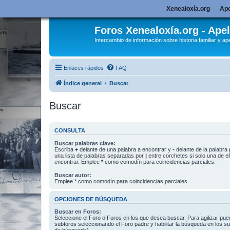
Xenealoxía.org
Ape
Foros Xenealoxía.org - Apel
Intercambio de información sobre historia familiar y ape
Enlaces rápidos
FAQ
Índice general
Buscar
Buscar
CONSULTA
Buscar palabras clave:
Escriba
+
delante de una palabra a encontrar y
-
delante de la palabra 
una lista de palabras separadas por
|
entre corchetes si solo una de el
encontrar. Emplee
*
como comodín para coincidencias parciales.
Buscar autor:
Emplee * como comodín para coincidencias parciales.
OPCIONES DE BÚSQUEDA
Buscar en Foros:
Seleccione el Foro o Foros en los que desea buscar. Para agilizar pue
subforos seleccionando el Foro padre y habilitar la búsqueda en los 