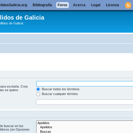
lidosGalicia.org
Bibliografía
Foros
Acerca
Legal
Licenza
lidos de Galicia
llidos de Galicia
para excluirla. Crea
Buscar todos los términos
las se quiere
Buscar cualquier término
de buscar en los
subforos (en Opciones