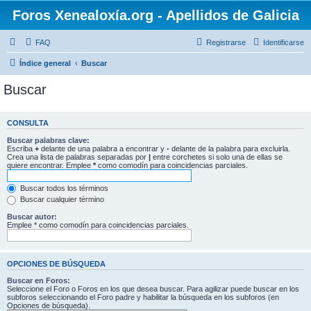
Foros Xenealoxía.org - Apellidos de Galicia
FAQ
Registrarse
Identificarse
Índice general
Buscar
Buscar
CONSULTA
Buscar palabras clave:
Escriba
+
delante de una palabra a encontrar y
-
delante de la palabra para excluirla.
Crea una lista de palabras separadas por
|
entre corchetes si solo una de ellas se
quiere encontrar. Emplee
*
como comodín para coincidencias parciales.
Buscar todos los términos
Buscar cualquier término
Buscar autor:
Emplee * como comodín para coincidencias parciales.
OPCIONES DE BÚSQUEDA
Buscar en Foros:
Seleccione el Foro o Foros en los que desea buscar. Para agilizar puede buscar en los
subforos seleccionando el Foro padre y habilitar la búsqueda en los subforos (en
Opciones de búsqueda).