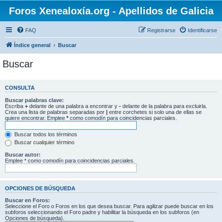
Foros Xenealoxía.org - Apellidos de Galicia
FAQ
Registrarse
Identificarse
Índice general
Buscar
Buscar
CONSULTA
Buscar palabras clave:
Escriba
+
delante de una palabra a encontrar y
-
delante de la palabra para excluirla.
Crea una lista de palabras separadas por
|
entre corchetes si solo una de ellas se
quiere encontrar. Emplee
*
como comodín para coincidencias parciales.
Buscar todos los términos
Buscar cualquier término
Buscar autor:
Emplee * como comodín para coincidencias parciales.
OPCIONES DE BÚSQUEDA
Buscar en Foros:
Seleccione el Foro o Foros en los que desea buscar. Para agilizar puede buscar en los
subforos seleccionando el Foro padre y habilitar la búsqueda en los subforos (en
Opciones de búsqueda).