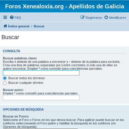
Foros Xenealoxía.org - Apellidos de Galicia
FAQ
Registrarse
Identificarse
Índice general
Buscar
Buscar
CONSULTA
Buscar palabras clave:
Escriba
+
delante de una palabra a encontrar y
-
delante de la palabra para excluirla.
Crea una lista de palabras separadas por
|
entre corchetes si solo una de ellas se
quiere encontrar. Emplee
*
como comodín para coincidencias parciales.
Buscar todos los términos
Buscar cualquier término
Buscar autor:
Emplee * como comodín para coincidencias parciales.
OPCIONES DE BÚSQUEDA
Buscar en Foros:
Seleccione el Foro o Foros en los que desea buscar. Para agilizar puede buscar en los
subforos seleccionando el Foro padre y habilitar la búsqueda en los subforos (en
Opciones de búsqueda).